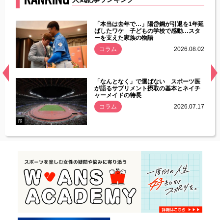
じた違
「本当は去年で…」陽岱鋼が引退を1年延
す」永
ばしたワケ 子どもの学校で感動…スタ
ーを支えた家族の物語
.08.01
コラム
2026.08.02
経異常
「なんとなく」で選ばない スポーツ医
づいた
が語るサプリメント摂取の基本とネイチ
ャーメイドの特長
コラム
2026.07.17
.07.21
PR