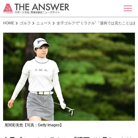
MENU
HOME
ゴルフ
ニュース
女子ゴルフで“ミラクル”「漫画では見たことは
尾関彩美悠【写真：Getty Images】