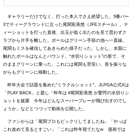
ギャラリーだけでなく、打った本人でさえ絶望した。9番パー
3でティーグラウンドに立った尾関彩美悠（JFEスチール）。テ
ィーショットを打った直後、出玉が低く出たのを見て思わずク
ラブから片手を離した。ボールはグリーン手前の池へ一直線。
尾関もミスを確信してあきらめた様子だった。しかし、水面に
触れたボールはなんとバウンド。“水切りショット”の形で、そ
のままグリーンに乗った。これには尾関も苦笑い。首を振りな
がらもグリーンに移動した。
昨年大会で話題を集めた“ミラクルショット”。JLPGA公式Xは
「PLAY BACK」と題し「昨年は #尾関彩美悠 が驚愕の水切りシ
ョットを披露 今年はどんなスーパープレーが飛び出すのでし
ょうか」などとつづって動画を公開した。
ファンからは「尾関プロもビックリしてましたね」「やっぱ
これ改めて見るとすごい」「これは昨年視てたなw 漫画では