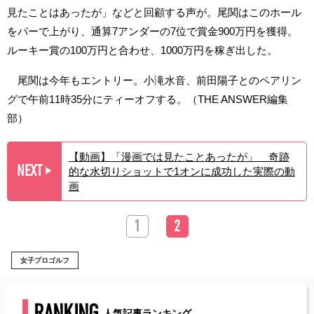
見たことはあったが」などと回顧する声が。尾関はこのホール
をパーで上がり、通算7アンダーの7位で賞金900万円を獲得。
ルーキー賞の100万円と合わせ、1000万円を稼ぎ出した。
尾関は今年もエントリー。小滝水音、前田陽子とのペアリン
グで午前11時35分にティーオフする。（THE ANSWER編集
部）
【動画】「漫画では見たことあったが」 奇跡
NEXT
的な水切りショットで1オンに成功した実際の動
▶︎
画
1
2
女子プロゴルフ
RANKING
人気記事ランキング