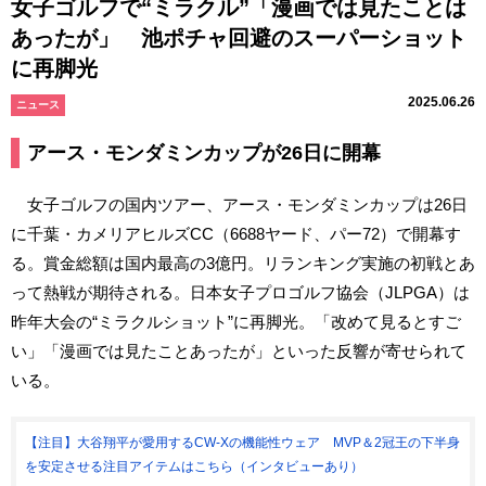
女子ゴルフで“ミラクル”「漫画では見たことは
あったが」 池ポチャ回避のスーパーショット
に再脚光
2025.06.26
ニュース
アース・モンダミンカップが26日に開幕
女子ゴルフの国内ツアー、アース・モンダミンカップは26日
に千葉・カメリアヒルズCC（6688ヤード、パー72）で開幕す
る。賞金総額は国内最高の3億円。リランキング実施の初戦とあ
って熱戦が期待される。日本女子プロゴルフ協会（JLPGA）は
昨年大会の“ミラクルショット”に再脚光。「改めて見るとすご
い」「漫画では見たことあったが」といった反響が寄せられて
いる。
【注目】大谷翔平が愛用するCW-Xの機能性ウェア MVP＆2冠王の下半身
を安定させる注目アイテムはこちら（インタビューあり）