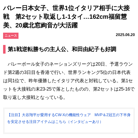
バレー日本女子、世界1位イタリア相手に大接
戦 第2セット取返し1-1タイ…162cm福留慧
美、20歳北窓絢音が大活躍
2025.06.20
ニュース
第1戦逆転勝ちの主人公、和田由紀子も好調
バレーボール女子のネーションズリーグは20日、予選ラウン
ド第2週の3日目を香港で行い、世界ランキング5位の日本代表
は同1位で、昨年優勝したイタリア代表と対戦している。第1セ
ットを大接戦の末23-25で落としたものの、第2セットは25-16で
取り返し大接戦となっている。
【注目】大谷翔平が愛用するCW-Xの機能性ウェア MVP＆2冠王の下半身
を安定させる注目アイテムはこちら（インタビューあり）