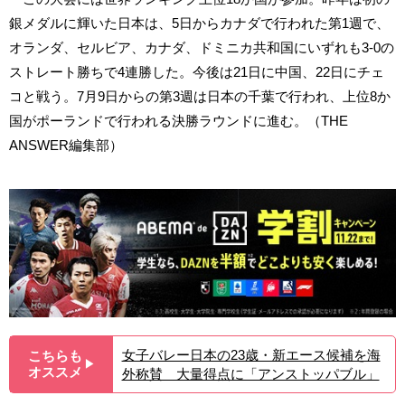
銀メダルに輝いた日本は、5日からカナダで行われた第1週で、
オランダ、セルビア、カナダ、ドミニカ共和国にいずれも3-0の
ストレート勝ちで4連勝した。今後は21日に中国、22日にチェ
コと戦う。7月9日からの第3週は日本の千葉で行われ、上位8か
国がポーランドで行われる決勝ラウンドに進む。（THE
ANSWER編集部）
女子バレー日本の23歳・新エース候補を海
こちらも
▶︎
オススメ
外称賛 大量得点に「アンストッパブル」