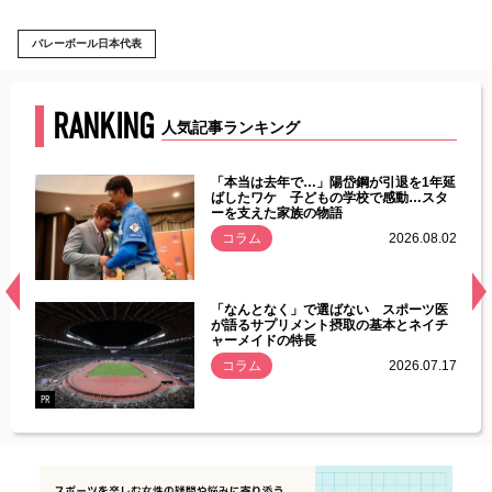
バレーボール日本代表
RANKING
人気記事ランキング
じた違
「本当は去年で…」陽岱鋼が引退を1年延
す」永
ばしたワケ 子どもの学校で感動…スタ
ーを支えた家族の物語
.08.01
コラム
2026.08.02
経異常
「なんとなく」で選ばない スポーツ医
づいた
が語るサプリメント摂取の基本とネイチ
ャーメイドの特長
コラム
2026.07.17
.07.21
PR