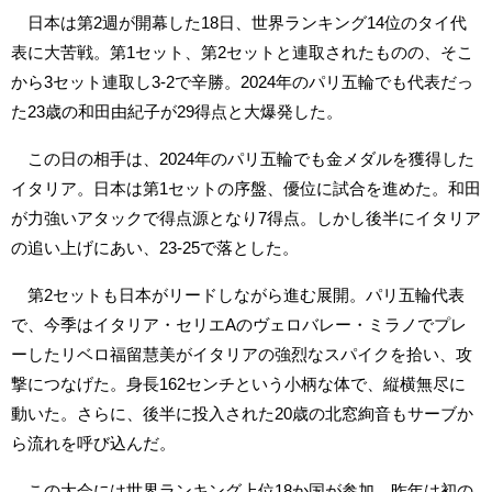
日本は第2週が開幕した18日、世界ランキング14位のタイ代
表に大苦戦。第1セット、第2セットと連取されたものの、そこ
から3セット連取し3-2で辛勝。2024年のパリ五輪でも代表だっ
た23歳の和田由紀子が29得点と大爆発した。
この日の相手は、2024年のパリ五輪でも金メダルを獲得した
イタリア。日本は第1セットの序盤、優位に試合を進めた。和田
が力強いアタックで得点源となり7得点。しかし後半にイタリア
の追い上げにあい、23-25で落とした。
第2セットも日本がリードしながら進む展開。パリ五輪代表
で、今季はイタリア・セリエAのヴェロバレー・ミラノでプレ
ーしたリベロ福留慧美がイタリアの強烈なスパイクを拾い、攻
撃につなげた。身長162センチという小柄な体で、縦横無尽に
動いた。さらに、後半に投入された20歳の北窓絢音もサーブか
ら流れを呼び込んだ。
この大会には世界ランキング上位18か国が参加。昨年は初の