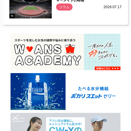
ャーメイドの特長
コラム
2026.07.17
.07.21
PR