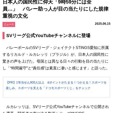
日本人の国民性に仰天「9時59分には全
員…」 バレー助っ人が目の当たりにした規律
重視の文化
2025.06.15
ニュース
SVリーグ公式YouTubeチャンネルに登場
バレーボールのSVリーグ・ジェイテクトSTINGS愛知に所属
するリカルド・ルカレッリ（ブラジル）が、日本人の国民性に
驚きの声を上げた。母国とは異なる日々の行動を目の当たりに
し「“時間厳守”と“責任感”は素直に凄いと感じます」と語った。
【PR】1等当せん900人以上 dポイントがたまる！つかえる！スポーツを
楽しみ、スポーツを支える「ドコモスポーツくじ」をチェック
ルカレッリは、SVリーグ公式YouTubeチャンネルで公開され