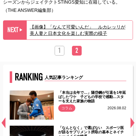
シーズンからジェイテクトSTINGS愛知に在籍している。
（THE ANSWER編集部）
【画像】「なんて可愛いんだ」 ルカレッリが
NEXT
▶︎
美人妻と日本文化を楽しむ実際の様子
1
2
RANKING
人気記事ランキング
じた違
「本当は去年で…」陽岱鋼が引退を1年延
す」永
ばしたワケ 子どもの学校で感動…スタ
ーを支えた家族の物語
.08.01
コラム
2026.08.02
経異常
「なんとなく」で選ばない スポーツ医
づいた
が語るサプリメント摂取の基本とネイチ