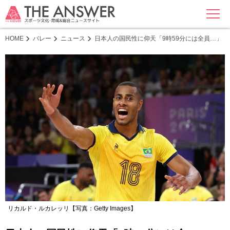
MENU
HOME
バレー
ニュース
日本人の国民性に仰天「9時59分には全員…」
リカルド・ルカレッリ【写真：Getty Images】