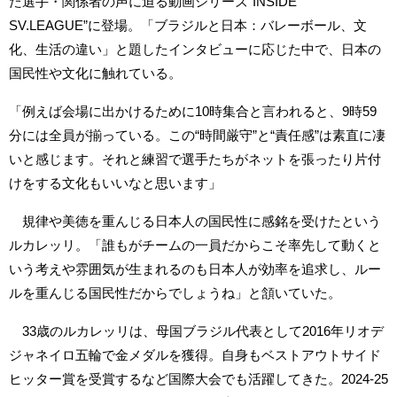
た選手・関係者の声に迫る動画シリーズ“INSIDE
SV.LEAGUE”に登場。「ブラジルと日本：バレーボール、文
化、生活の違い」と題したインタビューに応じた中で、日本の
国民性や文化に触れている。
「例えば会場に出かけるために10時集合と言われると、9時59
分には全員が揃っている。この“時間厳守”と“責任感”は素直に凄
いと感じます。それと練習で選手たちがネットを張ったり片付
けをする文化もいいなと思います」
規律や美徳を重んじる日本人の国民性に感銘を受けたという
ルカレッリ。「誰もがチームの一員だからこそ率先して動くと
いう考えや雰囲気が生まれるのも日本人が効率を追求し、ルー
ルを重んじる国民性だからでしょうね」と頷いていた。
33歳のルカレッリは、母国ブラジル代表として2016年リオデ
ジャネイロ五輪で金メダルを獲得。自身もベストアウトサイド
ヒッター賞を受賞するなど国際大会でも活躍してきた。2024-25