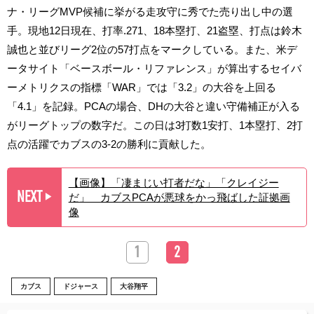
ナ・リーグMVP候補に挙がる走攻守に秀でた売り出し中の選
手。現地12日現在、打率.271、18本塁打、21盗塁、打点は鈴木
誠也と並びリーグ2位の57打点をマークしている。また、米デ
ータサイト「ベースボール・リファレンス」が算出するセイバ
ーメトリクスの指標「WAR」では「3.2」の大谷を上回る
「4.1」を記録。PCAの場合、DHの大谷と違い守備補正が入る
がリーグトップの数字だ。この日は3打数1安打、1本塁打、2打
点の活躍でカブスの3-2の勝利に貢献した。
【画像】「凄まじい打者だな」「クレイジー
NEXT
だ」 カブスPCAが悪球をかっ飛ばした証拠画
▶︎
像
1
2
カブス
ドジャース
大谷翔平