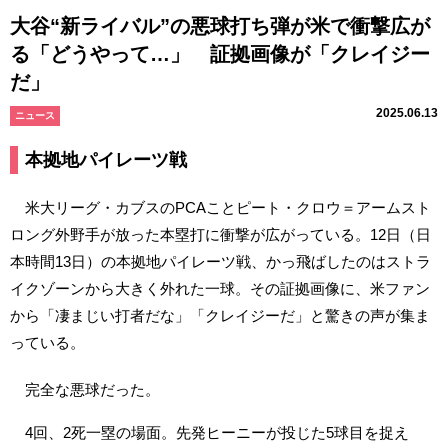
大谷“新ライバル”の悪球打ち弾が米で衝撃広が
る「どうやって…」 証拠画像が「クレイジー
だ」
2025.06.13
ニュース
本拠地パイレーツ戦
米大リーグ・カブスのPCAことピート・クロウ＝アームスト
ロング外野手が放った本塁打に衝撃が広がっている。12日（日
本時間13日）の本拠地パイレーツ戦、かっ飛ばしたのはストラ
イクゾーンから大きく外れた一球。その証拠画像に、米ファン
から「凄まじい打者だな」「クレイジーだ」と驚きの声が集ま
っている。
完全な悪球だった。
4回、2死一塁の場面。先発ヒーニーが投じた5球目を捉え