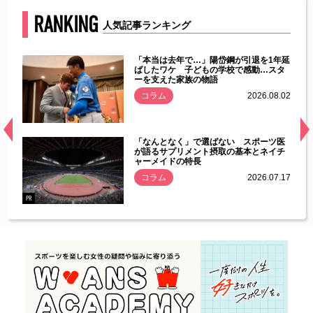
RANKING
人気記事ランキング
じた違
「本当は去年で…」陽岱鋼が引退を1年延
す」永
ばしたワケ 子どもの学校で感動…スタ
ーを支えた家族の物語
.08.01
コラム
2026.08.02
経異常
「なんとなく」で選ばない スポーツ医
づいた
が語るサプリメント摂取の基本とネイチ
ャーメイドの特長
コラム
2026.07.17
.07.21
PR