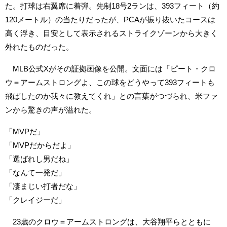
た。打球は右翼席に着弾。先制18号2ランは、393フィート（約
120メートル）の当たりだったが、PCAが振り抜いたコースは
高く浮き、目安として表示されるストライクゾーンから大きく
外れたものだった。
MLB公式Xがその証拠画像を公開。文面には「ピート・クロ
ウ＝アームストロングよ、この球をどうやって393フィートも
飛ばしたのか我々に教えてくれ」との言葉がつづられ、米ファ
ンから驚きの声が溢れた。
「MVPだ」
「MVPだからだよ」
「選ばれし男だね」
「なんて一発だ」
「凄まじい打者だな」
「クレイジーだ」
23歳のクロウ＝アームストロングは、大谷翔平らとともに