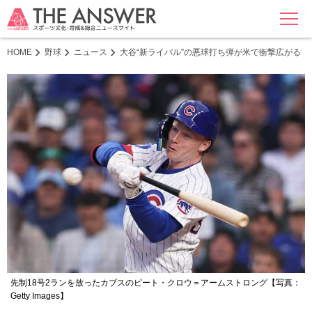
MENU
HOME
野球
ニュース
大谷“新ライバル”の悪球打ち弾が米で衝撃広がる
先制18号2ランを放ったカブスのピート・クロウ＝アームストロング【写真：
Getty Images】