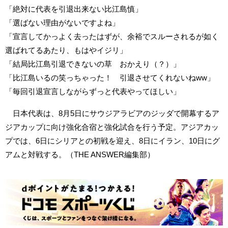
「絶対に代表を引退出来ない比江島慎」
「選ばない理由がないですよね」
「宣言してかっよく去ったはずが、余裕でスルーされるが如く
選ばれてるあたり、もはやイジリ」
「結局比江島引退できないの草 おかえり（？）」
「比江島いるの笑っちゃった！ 引退させてくれないねww」
「毎回引退宣言しながらずっと代表やってほしい」
日本代表は、8月5日にサウジアラビアのジッダで開幕するア
ジアカップに向け強化合宿と強化試合を行う予定。アジアカッ
プでは、6日にシリアとの初戦を迎え、8日にイラン、10日にグ
アムと対戦する。（THE ANSWER編集部）