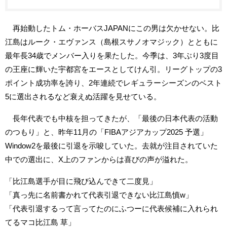
再始動したトム・ホーバスJAPANにこの男は欠かせない。比
江島はルーク・エヴァンス（島根スサノオマジック）とともに
最年長34歳でメンバー入りを果たした。今季は、3年ぶり3度目
の王座に輝いた宇都宮をエースとしてけん引。リーグトップの3
ポイント成功率を誇り、2年連続でレギュラーシーズンのベスト
5に選出されるなど衰えぬ活躍を見せている。
長年代表でも中核を担ってきたが、「最後の日本代表の活動
のつもり」と、昨年11月の「FIBAアジアカップ2025 予選」
Window2を最後に引退を示唆していた。去就が注目されていた
中での選出に、X上のファンからは喜びの声が溢れた。
「比江島選手が目に飛び込んできて二度見」
「真っ先に名前書かれて代表引退できない比江島慎w」
「代表引退するって言ってたのにふつーに代表候補に入れられ
てるマコ比江島 草」