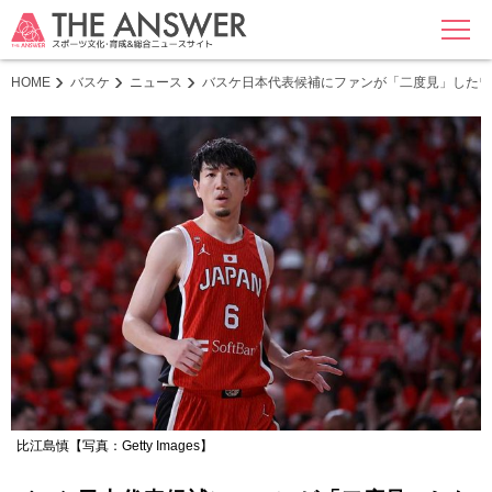
MENU
HOME
バスケ
ニュース
バスケ日本代表候補にファンが「二度見」したワ
比江島慎【写真：Getty Images】