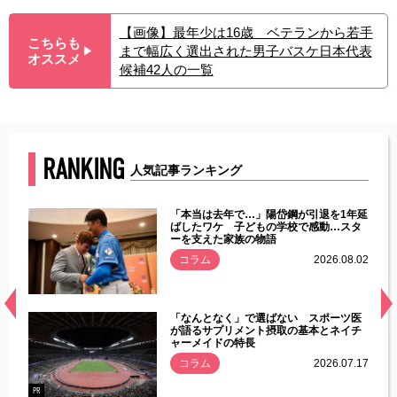
【画像】最年少は16歳 ベテランから若手
こちらも
まで幅広く選出された男子バスケ日本代表
▶︎
オススメ
候補42人の一覧
RANKING
人気記事ランキング
じた違
「本当は去年で…」陽岱鋼が引退を1年延
す」永
ばしたワケ 子どもの学校で感動…スタ
ーを支えた家族の物語
.08.01
コラム
2026.08.02
経異常
「なんとなく」で選ばない スポーツ医
づいた
が語るサプリメント摂取の基本とネイチ
ャーメイドの特長
コラム
2026.07.17
.07.21
PR