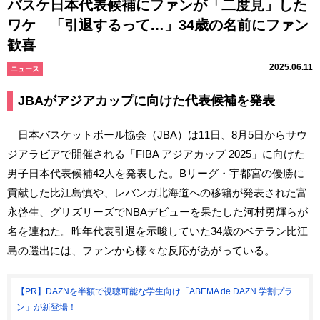
バスケ日本代表候補にファンが「二度見」した
ワケ 「引退するって…」34歳の名前にファン
歓喜
2025.06.11
ニュース
JBAがアジアカップに向けた代表候補を発表
日本バスケットボール協会（JBA）は11日、8月5日からサウ
ジアラビアで開催される「FIBA アジアカップ 2025」に向けた
男子日本代表候補42人を発表した。Bリーグ・宇都宮の優勝に
貢献した比江島慎や、レバンガ北海道への移籍が発表された富
永啓生、グリズリーズでNBAデビューを果たした河村勇輝らが
名を連ねた。昨年代表引退を示唆していた34歳のベテラン比江
島の選出には、ファンから様々な反応があがっている。
【PR】DAZNを半額で視聴可能な学生向け「ABEMA de DAZN 学割プラ
ン」が新登場！