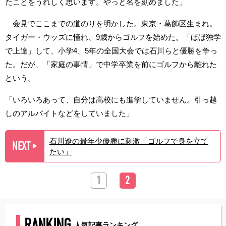
たことをうれしく思います。やっと名を刻めました」
会見でここまでの道のりを明かした。東京・葛飾区生まれ。
タイガー・ウッズに憧れ、9歳からゴルフを始めた。「ほぼ独学
で上達」して、小学4、5年の全国大会では石川らと優勝を争っ
た。だが、「家庭の事情」で中学卒業を前にゴルフから離れた
という。
「いろいろあって、自分は高校にも進学していません。引っ越
しのアルバイトなどをしていました」
石川遼の最年少優勝に刺激「ゴルフで身を立て
NEXT
▶︎
たい」
1
2
RANKING
人気記事ランキング