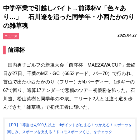
中学卒業で引越しバイト→前澤杯V「色々あ
り…」 石川遼を追った同学年・小西たかのり
の雑草魂
2025.04.27
ニュース
前澤杯
国内男子ゴルフの新規大会「前澤杯 MAEZAWA CUP」最終
日が27日、千葉のMZ・GC（6652ヤード、パー70）で行われ、
首位で出た小西たかのり（フリー）が4バーディー、1ボギーの
67で回り、通算17アンダーで悲願のツアー初優勝を飾った。石
川遼、松山英樹と同学年の33歳。エリート2人とは違う道を歩
んできた「雑草魂」で初代王者に輝いた。
【PR】1等当せん900人以上 dポイントがたまる！つかえる！スポーツを
楽しみ、スポーツを支える「ドコモスポーツくじ」をチェック