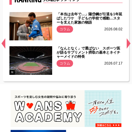
じた違
「本当は去年で…」陽岱鋼が引退を1年延
す」永
ばしたワケ 子どもの学校で感動…スタ
ーを支えた家族の物語
.08.01
コラム
2026.08.02
経異常
「なんとなく」で選ばない スポーツ医
づいた
が語るサプリメント摂取の基本とネイチ
ャーメイドの特長
コラム
2026.07.17
.07.21
PR