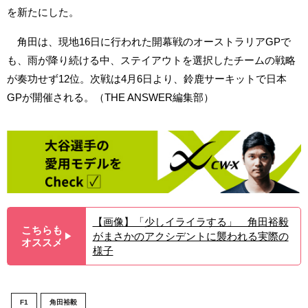
を新たにした。
角田は、現地16日に行われた開幕戦のオーストラリアGPで
も、雨が降り続ける中、ステイアウトを選択したチームの戦略
が奏功せず12位。次戦は4月6日より、鈴鹿サーキットで日本
GPが開催される。（THE ANSWER編集部）
【画像】「少しイライラする」 角田裕毅
こちらも
がまさかのアクシデントに襲われる実際の
▶︎
オススメ
様子
F1
角田裕毅