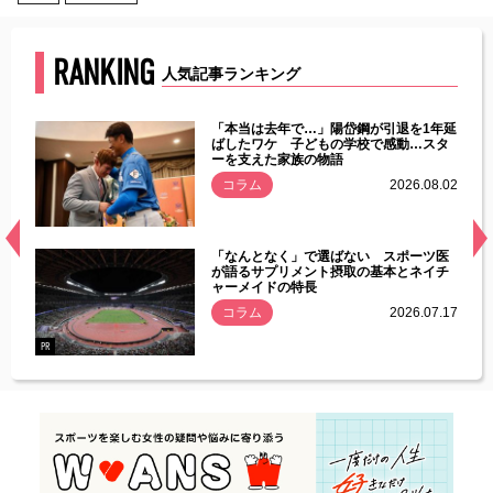
RANKING
人気記事ランキング
じた違
「本当は去年で…」陽岱鋼が引退を1年延
す」永
ばしたワケ 子どもの学校で感動…スタ
ーを支えた家族の物語
.08.01
コラム
2026.08.02
経異常
「なんとなく」で選ばない スポーツ医
づいた
が語るサプリメント摂取の基本とネイチ
ャーメイドの特長
コラム
2026.07.17
.07.21
PR