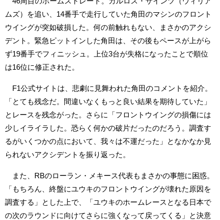
46周目のホームストレート。カルロス・サインツ（ウィリア
ムズ）を追い、14番手で走行していた角田のマシンのフロント
ウイングが突如破損した。何の前触れもない、まさかのアクシ
デント。緊急ピットインした角田は、その後もペースが上がら
ず19番手でフィニッシュ。上位3台が失格になったことで順位
は16位に修正された。
F1公式サイトは、悲劇に見舞われた角田のコメントを紹介。
「とても残念だ。間違いなくもっと良い結果を期待していた」
とレースを残念がった。さらに「フロントウイングの損傷には
少しイライラした。恐らく何かの破片だったのだろう。調査す
るがいくつかの点において、我々は不運だった」となかなか見
られないアクシデントを振り返った。
また、RBのローラン・メキース代表もまさかの事態に困惑。
「もちろん、終盤にユウキのフロントウイングが壊れた原因を
調査する」とした上で、「ユウキのホームレースとなる日本で
の次のラウンドに向けてさらに強くなって戻ってくる」と決意