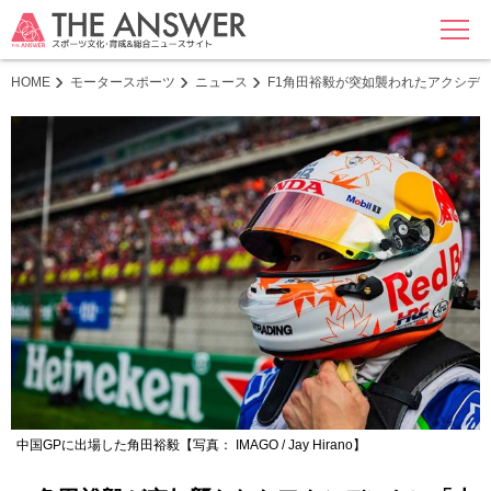
MENU
HOME
モータースポーツ
ニュース
F1角田裕毅が突如襲われたアクシデ
中国GPに出場した角田裕毅【写真： IMAGO / Jay Hirano】