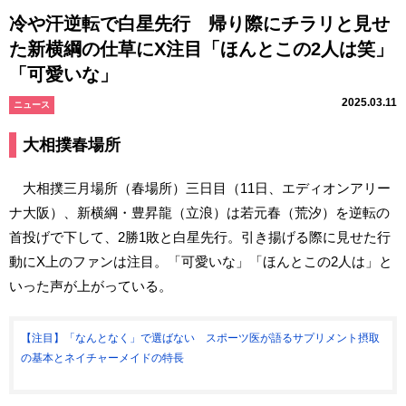
冷や汗逆転で白星先行 帰り際にチラリと見せ
た新横綱の仕草にX注目「ほんとこの2人は笑」
「可愛いな」
2025.03.11
ニュース
大相撲春場所
大相撲三月場所（春場所）三日目（11日、エディオンアリー
ナ大阪）、新横綱・豊昇龍（立浪）は若元春（荒汐）を逆転の
首投げで下して、2勝1敗と白星先行。引き揚げる際に見せた行
動にX上のファンは注目。「可愛いな」「ほんとこの2人は」と
いった声が上がっている。
【注目】「なんとなく」で選ばない スポーツ医が語るサプリメント摂取
の基本とネイチャーメイドの特長