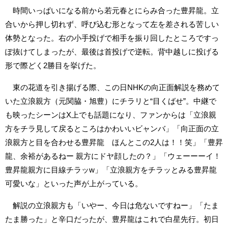
時間いっぱいになる前から若元春とにらみ合った豊昇龍。立
合いから押し切れず、呼び込む形となって左を差される苦しい
体勢となった。右の小手投げで相手を振り回したところですっ
ぽ抜けてしまったが、最後は首投げで逆転。背中越しに投げる
形で際どく2勝目を挙げた。
東の花道を引き揚げる際、この日NHKの向正面解説を務めて
いた立浪親方（元関脇・旭豊）にチラリと“目くばせ”。中継で
も映ったシーンはX上でも話題になり、ファンからは「立浪親
方をチラ見して戻るところはかわいいビャンバ」「向正面の立
浪親方と目を合わせる豊昇龍 ほんとこの2人は！！笑」「豊昇
龍、余裕があるねー 親方にドヤ顔したの？」「ウェーーーイ！
豊昇龍親方に目線チラッw」「立浪親方をチラッとみる豊昇龍
可愛いな」といった声が上がっている。
解説の立浪親方も「いやー、今日は危ないですねー」「たま
たま勝った」と辛口だったが、豊昇龍はこれで白星先行。初日