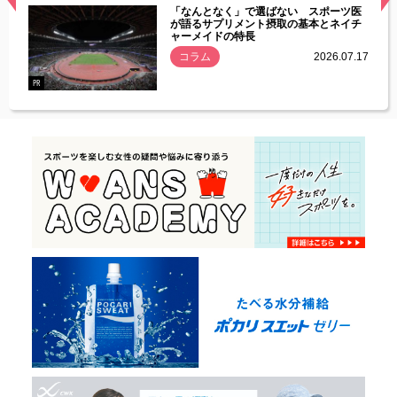
経異常
「なんとなく」で選ばない スポーツ医
づいた
が語るサプリメント摂取の基本とネイチ
ャーメイドの特長
コラム
2026.07.17
.07.21
PR