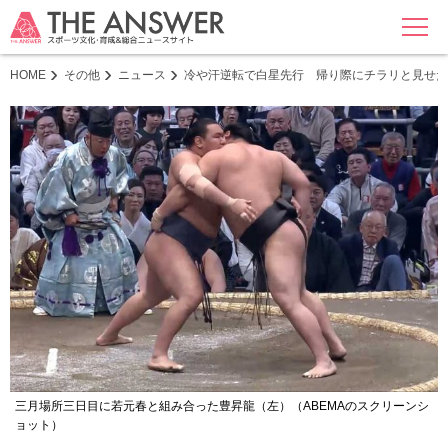
MENU
HOME
その他
ニュース
冷や汗逆転で白星先行 帰り際にチラリと見せた
三月場所三日目に若元春と組み合った豊昇龍（左）（ABEMAのスクリーンシ
ョット）