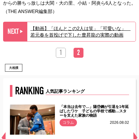
からの勝ちっ放しは大関・大の里、小結・阿炎ら6人となった。
（THE ANSWER編集部）
【動画】「ほんとこの2人は笑」「可愛いな」
NEXT
▶︎
若元春を首投げで下した豊昇龍の実際の動画
1
2
大相撲
RANKING
人気記事ランキング
じた違
「本当は去年で…」陽岱鋼が引退を1年延
す」永
ばしたワケ 子どもの学校で感動…スタ
ーを支えた家族の物語
.08.01
コラム
2026.08.02