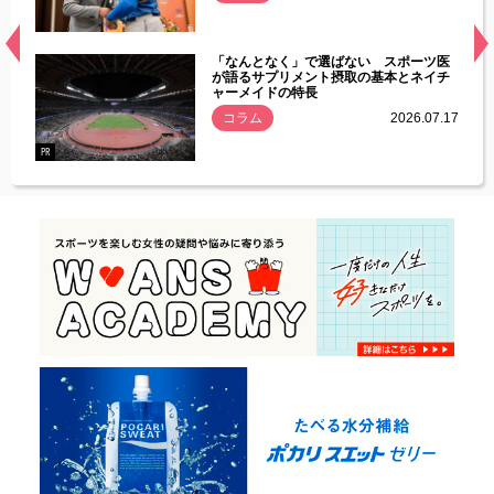
経異常
「なんとなく」で選ばない スポーツ医
づいた
が語るサプリメント摂取の基本とネイチ
ャーメイドの特長
コラム
2026.07.17
.07.21
PR