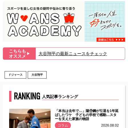
こちらも
大谷翔平の最新ニュースをチェック
▶︎
オススメ
ドジャース
大谷翔平
RANKING
人気記事ランキング
じた違
「本当は去年で…」陽岱鋼が引退を1年延
す」永
ばしたワケ 子どもの学校で感動…スタ
ーを支えた家族の物語
.08.01
コラム
2026.08.02