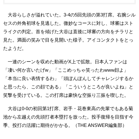
大谷らしさが溢れていた。3-4の5回先頭の第3打席。右腕シル
セスの外角初球を見逃した。微妙なコースに対し、球審はスト
ライクの判定。首を傾げた大谷は直後に球審の方向をチラリと
見た。満面の笑みで目を見開いた様子。アイコンタクトをとっ
たようだ。
一連のシーンを収めた動画がX上で拡散。日本人ファンは
「凄い何か言いたげw」「ここめっちゃ笑ったわwww顔よ」
「本当に良い表情するわ」「頭ぽんぽんしてチャレンジするか
と思ったら、この顔である」「こういうところが良いよね」と
笑撃を受けている。この打席は豪快な空振り三振を喫した。
大谷は0-0の初回第1打席、岩手・花巻東高の先輩でもある菊
池から左越えの先頭打者本塁打を放った。投手復帰を目指す今
季、投打の活躍に期待がかかる。（THE ANSWER編集部）