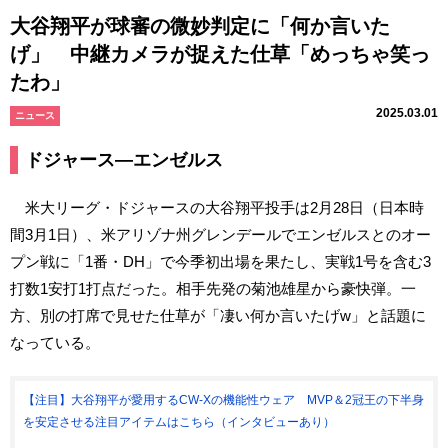
大谷翔平が球審の微妙判定に「何か言いた
げ」 中継カメラが捉えた仕草「めっちゃ笑っ
たわ」
2025.03.01
ニュース
ドジャース―エンゼルス
米大リーグ・ドジャースの大谷翔平投手は2月28日（日本時
間3月1日）、米アリゾナ州グレンデールでエンゼルスとのオー
プン戦に「1番・DH」で今季初出場を果たし、実戦1号を含む3
打数1安打1打点だった。相手先発の菊池雄星から豪快弾。一
方、別の打席で見せた仕草が「凄い何か言いたげw」と話題に
なっている。
【注目】大谷翔平が愛用するCW-Xの機能性ウェア MVP＆2冠王の下半身
を安定させる注目アイテムはこちら（インタビューあり）