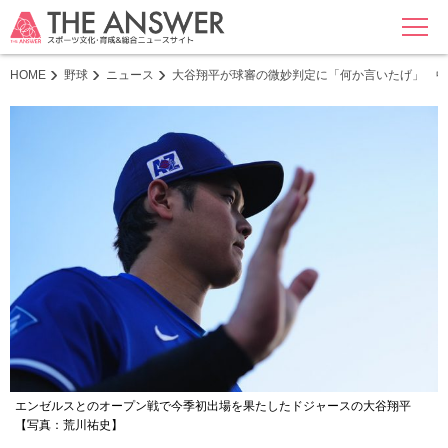
MENU
HOME
野球
ニュース
大谷翔平が球審の微妙判定に「何か言いたげ」 
エンゼルスとのオープン戦で今季初出場を果たしたドジャースの大谷翔平
【写真：荒川祐史】