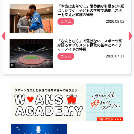
じた違
「本当は去年で…」陽岱鋼が引退を1年延
す」永
ばしたワケ 子どもの学校で感動…スタ
ーを支えた家族の物語
.08.01
コラム
2026.08.02
経異常
「なんとなく」で選ばない スポーツ医
づいた
が語るサプリメント摂取の基本とネイチ
ャーメイドの特長
コラム
2026.07.17
.07.21
PR