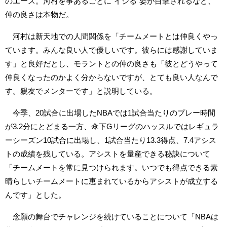
のエース。河村を事あるごとに“イジる”姿が目撃されるなど、
仲の良さは本物だ。
河村は新天地での人間関係を「チームメートとは仲良くやっ
ています。みんな良い人で優しいです。彼らには感謝していま
す」と良好だとし、モラントとの仲の良さも「彼とどうやって
仲良くなったのかよく分からないですが、とても良い人なんで
す。親友でメンターです」と説明している。
今季、20試合に出場したNBAでは1試合当たりのプレー時間
が3.2分にとどまる一方、傘下Gリーグのハッスルではレギュラ
ーシーズン10試合に出場し、1試合当たり13.3得点、7.4アシス
トの成績を残している。アシストを量産できる秘訣について
「チームメートを常に見つけられます。いつでも得点できる素
晴らしいチームメートに恵まれているからアシストが成立する
んです」とした。
念願の舞台でチャレンジを続けていることについて「NBAは