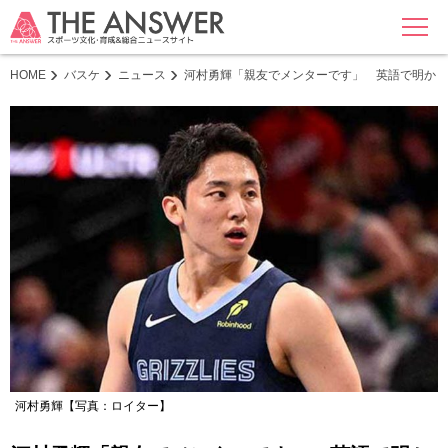
MENU
HOME
バスケ
ニュース
河村勇輝「親友でメンターです」 英語で明かし
河村勇輝【写真：ロイター】