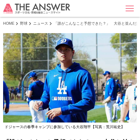
MENU
HOME
野球
ニュース
「誰がこんなこと予想できた？」 大谷と並んだ男に
ドジャースの春季キャンプに参加している大谷翔平【写真：荒川祐史】