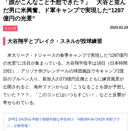
「誰がこんなこと予想できた？」 大谷と並ん
だ男に米興奮、ド軍キャンプで実現した“1287
億円の光景”
2025.02.20
ニュース
大谷翔平とブレイク・スネルが投球練習
米大リーグ・ドジャースの春季キャンプで実現した“1287億円
の光景”に注目が集まっている。大谷翔平投手は18日（日本時間
19日）、アリゾナ州グレンデールの球団施設で今キャンプ2度
目のブルペン入り。新加入の273億円左腕とともに練習風景が
公開されると、海外ファンからは「こうなることを誰が予想し
ていた？？？」「このコンビはいつもすごい！」などと反響が
寄せられている。
【PR】DAZNを半額で視聴可能な学生向け「ABEMA de DAZN 学割プラ
ン」が新登場！