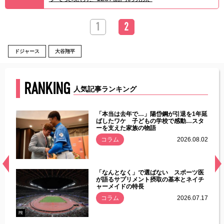
1
2
ドジャース
大谷翔平
RANKING
人気記事ランキング
じた違
「本当は去年で…」陽岱鋼が引退を1年延
す」永
ばしたワケ 子どもの学校で感動…スタ
ーを支えた家族の物語
.08.01
コラム
2026.08.02
経異常
「なんとなく」で選ばない スポーツ医
づいた
が語るサプリメント摂取の基本とネイチ
ャーメイドの特長
コラム
2026.07.17
.07.21
PR