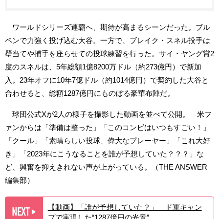
ワールドシリーズ連覇へ、期待が高まるシーンだった。ブル
ペンで力強く投げ込む大谷。一方で、ブレイク・スネル投手は
壁当てや捕手を座らせての投球練習を行った。サイ・ヤング賞2
度のスネルは、5年総額1億8200万ドル（約273億円）で新加
入。23年オフに10年7億ドル（約1014億円）で契約した大谷と
合わせると、総額1287億円にものぼる豪華布陣だ。
球団公式Xが2人の様子を撮影した動画を並べて公開。 米フ
ァンからは「準備は整った」「このコンビはいつもすごい！」
「クール」「素晴らしい投球、偉大なプレーヤー」「これ大好
き」「2023年にこうなることを誰が予想していた？？？」な
ど、興奮を抑えきれない声が上がっている。（THE ANSWER
編集部）
【動画】「誰が予想していた？」 ド軍キャン
NEXT
▶︎
プで実現した“1287億円の光景”