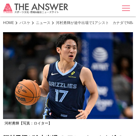
MENU
HOME
バスケ
ニュース
河村勇輝が途中出場で1アシスト カナダでNB
河村勇輝【写真：ロイター】