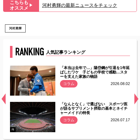
こちらも
河村勇輝の最新ニュースをチェック
▶︎
オススメ
河村勇輝
RANKING
人気記事ランキング
じた違
「本当は去年で…」陽岱鋼が引退を1年延
す」永
ばしたワケ 子どもの学校で感動…スタ
ーを支えた家族の物語
.08.01
コラム
2026.08.02
経異常
「なんとなく」で選ばない スポーツ医
づいた
が語るサプリメント摂取の基本とネイチ
ャーメイドの特長
コラム
2026.07.17
.07.21
PR