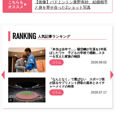
【画像】バドミントン東野有紗、結婚相手
こちらも
▶︎
オススメ
と身を寄せ合った2ショット写真
RANKING
人気記事ランキング
じた違
「本当は去年で…」陽岱鋼が引退を1年延
す」永
ばしたワケ 子どもの学校で感動…スタ
ーを支えた家族の物語
.08.01
コラム
2026.08.02
経異常
「なんとなく」で選ばない スポーツ医
づいた
が語るサプリメント摂取の基本とネイチ
ャーメイドの特長
コラム
2026.07.17
.07.21
PR