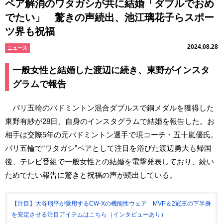
ペア解消のワタガシが共に結婚「ダブルでおめ
でたい」 驚きの声続出、池江璃花子らスポー
ツ界も祝福
2024.08.28
ニュース
一般女性と結婚した渡辺に続き、東野がインスタ
グラムで報告
パリ五輪のバドミントン混合ダブルスで銅メダルを獲得した
東野有紗が28日、自身のインスタグラムで結婚を報告した。お
相手は交際5年の元バドミントン選手で現コーチ・五十嵐優氏。
パリ五輪で“ワタガシ”ペアとして注目を浴びた渡辺勇大も帰国
後、テレビ番組で一般女性との結婚を電撃発表しており、続い
ためでたい報告に驚きと祝福の声が続出している。
【注目】大谷翔平が愛用するCW-Xの機能性ウェア MVP＆2冠王の下半身
を安定させる注目アイテムはこちら（インタビューあり）