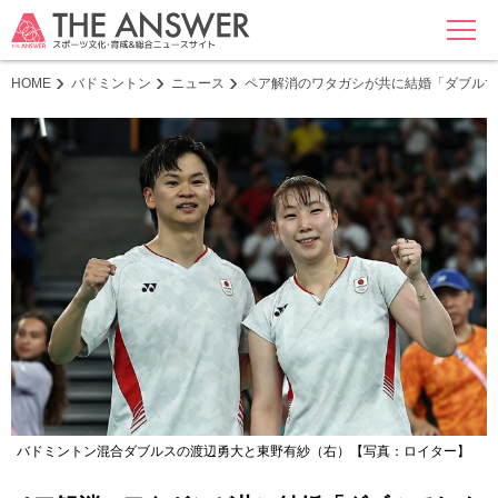
MENU
HOME
バドミントン
ニュース
ペア解消のワタガシが共に結婚「ダブルで
バドミントン混合ダブルスの渡辺勇大と東野有紗（右）【写真：ロイター】