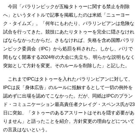
今回「パラリンピックが五輪タトゥーに関する禁止を削除
へ」というタイトルで記事を掲載したのは米紙「ニューヨー
ク・タイムズ」。「何年にもわたり、パラリンピアンは危険な
試合を行ってきた。競技にあたりタトゥーを完全に隠さなけれ
ばならなかったからだ。さもなければ、失格を含め国際パラリ
ンピック委員会（IPC）から処罰を科された。しかし、パリで
間もなく開幕する2024年の大会に先立ち、明らかな説明もなく
突如として方針を変更。そのルールを削除した」と記した。
これまでIPCはタトゥーを入れたパラリンピアンに対して、
IPCは反「身体広告」のルールに抵触するとして一切の例外を
認めずに出場を認めてこなかった。だが、同紙はIPCのブラン
ド・コミュニケーション最高責任者クレイグ・スペンス氏が23
日に突如、「タトゥーのあるアスリートはそれを隠す必要があ
りません」と語ったことを紹介。方針変更の理由などについて
の言及はないという。