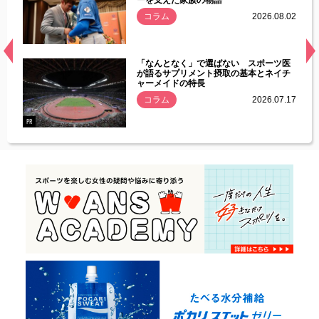
ーを支えた家族の物語
.08.01
コラム
2026.08.02
経異常
「なんとなく」で選ばない スポーツ医
づいた
が語るサプリメント摂取の基本とネイチ
ャーメイドの特長
コラム
2026.07.17
.07.21
PR