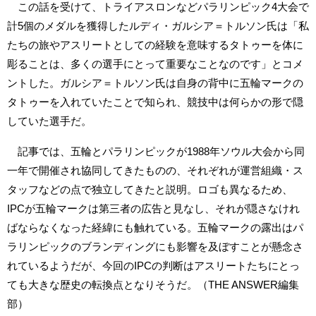
この話を受けて、トライアスロンなどパラリンピック4大会で
計5個のメダルを獲得したルディ・ガルシア＝トルソン氏は「私
たちの旅やアスリートとしての経験を意味するタトゥーを体に
彫ることは、多くの選手にとって重要なことなのです」とコメ
ントした。ガルシア＝トルソン氏は自身の背中に五輪マークの
タトゥーを入れていたことで知られ、競技中は何らかの形で隠
していた選手だ。
記事では、五輪とパラリンピックが1988年ソウル大会から同
一年で開催され協同してきたものの、それぞれが運営組織・ス
タッフなどの点で独立してきたと説明。ロゴも異なるため、
IPCが五輪マークは第三者の広告と見なし、それが隠さなけれ
ばならなくなった経緯にも触れている。五輪マークの露出はパ
ラリンピックのブランディングにも影響を及ぼすことが懸念さ
れているようだが、今回のIPCの判断はアスリートたちにとっ
ても大きな歴史の転換点となりそうだ。（THE ANSWER編集
部）