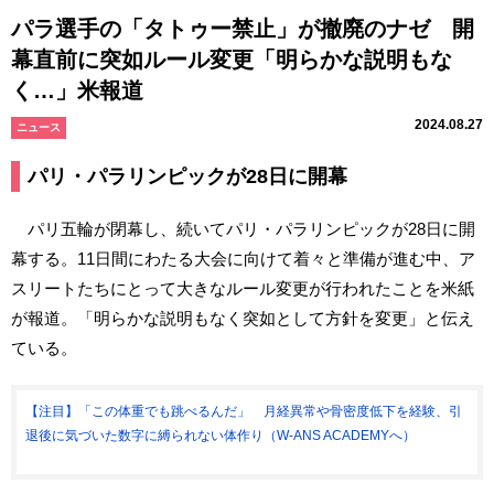
パラ選手の「タトゥー禁止」が撤廃のナゼ 開
幕直前に突如ルール変更「明らかな説明もな
く…」米報道
2024.08.27
ニュース
パリ・パラリンピックが28日に開幕
パリ五輪が閉幕し、続いてパリ・パラリンピックが28日に開
幕する。11日間にわたる大会に向けて着々と準備が進む中、ア
スリートたちにとって大きなルール変更が行われたことを米紙
が報道。「明らかな説明もなく突如として方針を変更」と伝え
ている。
【注目】「この体重でも跳べるんだ」 月経異常や骨密度低下を経験、引
退後に気づいた数字に縛られない体作り（W-ANS ACADEMYへ）