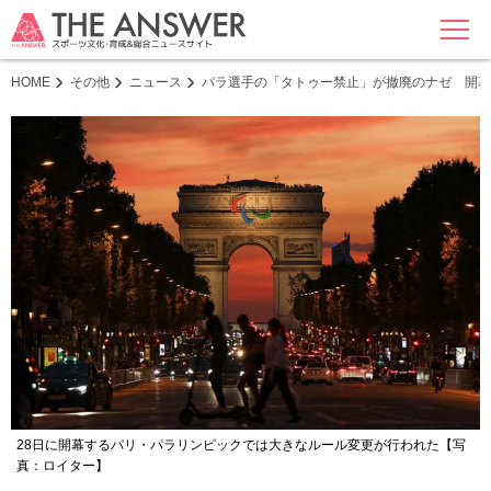
MENU
HOME
その他
ニュース
パラ選手の「タトゥー禁止」が撤廃のナゼ 開幕
28日に開幕するパリ・パラリンピックでは大きなルール変更が行われた【写
真：ロイター】