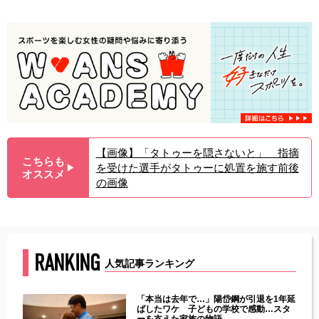
【画像】「タトゥーを隠さないと」 指摘
こちらも
を受けた選手がタトゥーに処置を施す前後
▶︎
オススメ
の画像
RANKING
人気記事ランキング
じた違
「本当は去年で…」陽岱鋼が引退を1年延
す」永
ばしたワケ 子どもの学校で感動…スタ