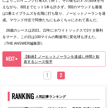
によりこのイニング打者3人で終了。その後も計3つの四球を与
えながら、8回までヒット1本も許さず。9回のマウンドも最後
は1番エイブラムズを右飛に打ち取り、ノーヒットノーランを達
成。マウンド付近で同僚たちにもみくちゃにされて喜んだ。
28歳のシースは2021、22年にホワイトソックスで2ケタ勝利
をマーク。この日は100マイルの剛速球に変化球も冴えた。
（THE ANSWER編集部）
【動画】ノーヒットノーランを達成し仲間と歓
NEXT
▶︎
喜するシース投手
1
2
RANKING
人気記事ランキング