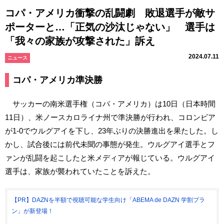
コパ・アメリカ衝撃の乱闘劇 敗退選手が敵サ
ポーターと…「正気の沙汰じゃない」 選手は
「我々の家族が攻撃された」訴え
2024.07.11
ニュース
コパ・アメリカ準決勝
サッカーの南米選手権（コパ・アメリカ）は10日（日本時間
11日）、米ノースカロライナ州で準決勝が行われ、コロンビア
が1-0でウルグアイを下し、23年ぶりの決勝進出を果たした。し
かし、試合後には前代未聞の事態が発生。ウルグアイ選手とフ
ァンが乱闘を起こしたと米メディアが報じている。ウルグアイ
選手は、家族が襲われていたことを訴えた。
【PR】DAZNを半額で視聴可能な学生向け「ABEMA de DAZN 学割プラ
ン」が新登場！