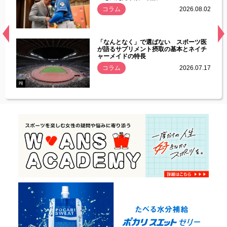
.08.01
コラム
2026.08.02
経異常
「なんとなく」で選ばない スポーツ医
づいた
が語るサプリメント摂取の基本とネイチ
ャーメイドの特長
コラム
2026.07.17
.07.21
PR