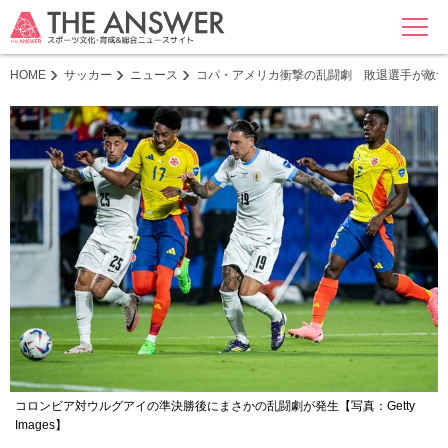
MENU
HOME
サッカー
ニュース
コパ・アメリカ衝撃の乱闘劇 敗退選手が敵サ
コロンビア対ウルグアイの準決勝後にまさかの乱闘劇が発生【写真：Getty
Images】