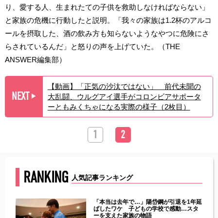
り、愛する人、生まれたての子供を救助しなければならない」
と家族の危機に行動したと説明。「我々の家族は1.2杯のアルコ
ールを摂取した、酒の飲み方も知らないようなやつに危険にさ
らされているんだ」と怒りの声を上げていた。（THE
ANSWER編集部）
【動画】「正気の沙汰ではない」 前代未聞の
NEXT
大乱闘、ウルグアイ選手がコロンビアサポータ
▶︎
ーともみくちゃになる実際の様子（2枚目）
1
2
RANKING
人気記事ランキング
じた違
「本当は去年で…」陽岱鋼が引退を1年延
す」永
ばしたワケ 子どもの学校で感動…スタ
ーを支えた家族の物語