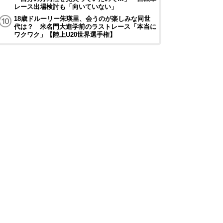
レース出場検討も「向いていない」
18歳ドルーリー朱瑛里、会うのが楽しみな同世
代は？ 米名門大進学前のラストレース「本当に
ワクワク」【陸上U20世界選手権】