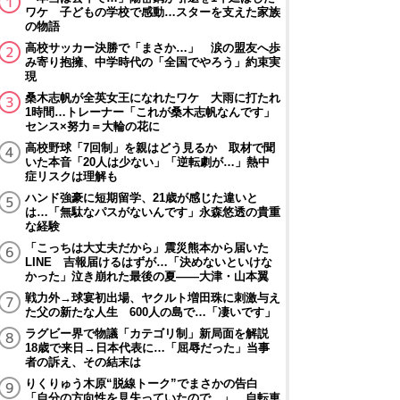
ワケ 子どもの学校で感動…スターを支えた家族
の物語
高校サッカー決勝で「まさか…」 涙の盟友へ歩
み寄り抱擁、中学時代の「全国でやろう」約束実
現
桑木志帆が全英女王になれたワケ 大雨に打たれ
1時間…トレーナー「これが桑木志帆なんです」
センス×努力＝大輪の花に
高校野球「7回制」を親はどう見るか 取材で聞
いた本音「20人は少ない」「逆転劇が…」熱中
症リスクは理解も
ハンド強豪に短期留学、21歳が感じた違いと
は…「無駄なパスがないんです」永森悠透の貴重
な経験
「こっちは大丈夫だから」震災熊本から届いた
LINE 吉報届けるはずが…「決めないといけな
かった」泣き崩れた最後の夏――大津・山本翼
戦力外→球宴初出場、ヤクルト増田珠に刺激与え
た父の新たな人生 600人の島で…「凄いです」
ラグビー界で物議「カテゴリ制」新局面を解説
18歳で来日→日本代表に…「屈辱だった」当事
者の訴え、その結末は
りくりゅう木原“脱線トーク”でまさかの告白
「自分の方向性を見失っていたので…」 自転車