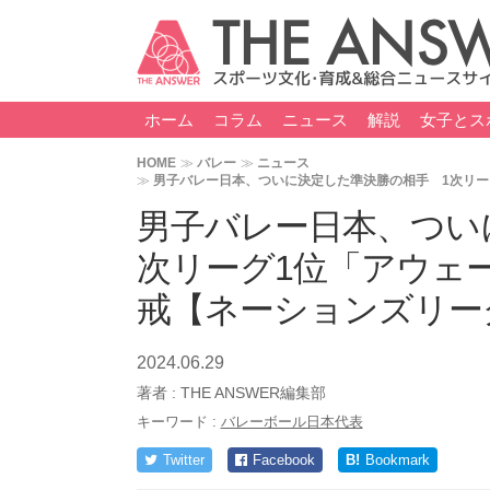
ホーム
コラム
ニュース
解説
女子とス
HOME
バレー
ニュース
男子バレー日本、ついに決定した準決勝の相手 1次リー
男子バレー日本、つい
次リーグ1位「アウェ
戒【ネーションズリー
2024.06.29
著者 :
THE ANSWER編集部
キーワード :
バレーボール日本代表
Twitter
Facebook
B!
Bookmark