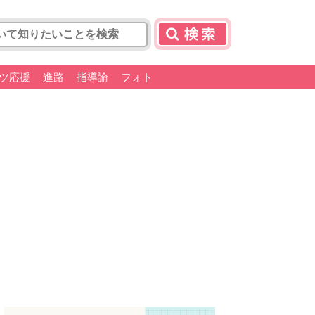
ツ応援
進路
指導論
フォト