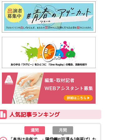
週間
月間
「本当は去年で…」陽岱鋼が引退を1年延ばした