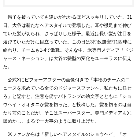
帽子を被っていても違いがわかるほどスッキリしていた。31
日、大谷は新たなヘアスタイルで登場した。耳や襟足まで伸び
ていた髪が切られ、さっぱりした様子。最近は長い髪が注目を
浴びていただけに目立っていた。この日は3打数無安打1四球に
終わり、チームも1-4で敗戦。そんな中、米専門メディア「ドジ
ャース・ネーション」は大谷の髪型の変化をユーモラスに伝え
た。
公式Xにビフォーアフターの画像付きで「本物のチームのニ
ュースを求めている全てのドジャースファンへ、私たちに任せ
ろ」と記すと、注意を促すパトランプの絵文字とともに「ショ
ウヘイ・オオタニが髪を切った」と投稿した。髪を切るのは当
たり前のことだが、そこはスーパースター。専門メディアも冗
談めかし、まるで一大事のように取り上げた。
米ファンからは「新しいヘアスタイルのショウヘイ」「オ