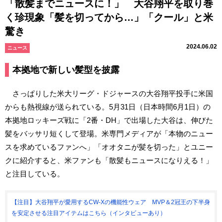
「散髪までニュースに！」 大谷翔平を取り巻
く珍現象「髪を切ってから…」「クール」と米
驚き
2024.06.02
ニュース
本拠地で新しい髪型を披露
さっぱりした米大リーグ・ドジャースの大谷翔平投手に米国
からも熱視線が送られている。5月31日（日本時間6月1日）の
本拠地ロッキーズ戦に「2番・DH」で出場した大谷は、伸びた
髪をバッサリ短くして登場。米専門メディアが「本物のニュー
スを求めているファンへ」「オオタニが髪を切った」とユニー
クに紹介すると、米ファンも「散髪もニュースになりえる！」
と注目している。
【注目】大谷翔平が愛用するCW-Xの機能性ウェア MVP＆2冠王の下半身
を安定させる注目アイテムはこちら（インタビューあり）