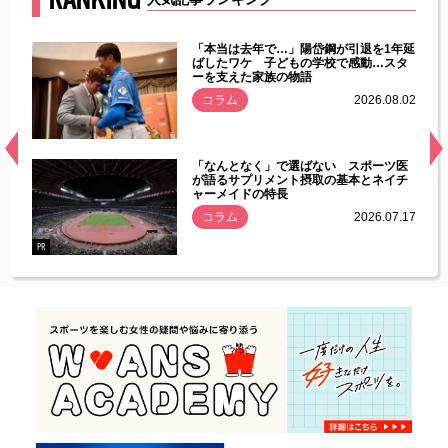
じた違
「本当は去年で…」陽岱鋼が引退を1年延
す」永
ばしたワケ 子どもの学校で感動…スタ
ーを支えた家族の物語
.08.01
コラム
2026.08.02
経異常
「なんとなく」で選ばない スポーツ医
づいた
が語るサプリメント摂取の基本とネイチ
ャーメイドの特長
コラム
2026.07.17
.07.21
PR