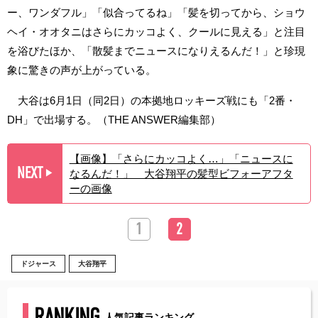
ー、ワンダフル」「似合ってるね」「髪を切ってから、ショウ
ヘイ・オオタニはさらにカッコよく、クールに見える」と注目
を浴びたほか、「散髪までニュースになりえるんだ！」と珍現
象に驚きの声が上がっている。
大谷は6月1日（同2日）の本拠地ロッキーズ戦にも「2番・
DH」で出場する。（THE ANSWER編集部）
【画像】「さらにカッコよく…」「ニュースに
NEXT
なるんだ！」 大谷翔平の髪型ビフォーアフタ
▶︎
ーの画像
1
2
ドジャース
大谷翔平
RANKING
人気記事ランキング