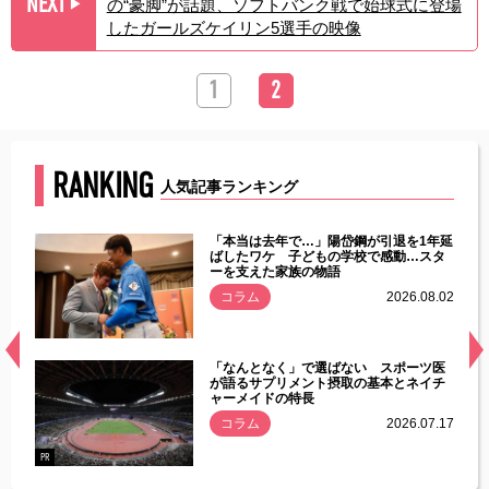
NEXT
の“豪脚”が話題、ソフトバンク戦で始球式に登場
▶︎
したガールズケイリン5選手の映像
1
2
RANKING
人気記事ランキング
じた違
「本当は去年で…」陽岱鋼が引退を1年延
す」永
ばしたワケ 子どもの学校で感動…スタ
ーを支えた家族の物語
.08.01
コラム
2026.08.02
経異常
「なんとなく」で選ばない スポーツ医
づいた
が語るサプリメント摂取の基本とネイチ
ャーメイドの特長
コラム
2026.07.17
.07.21
PR