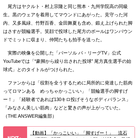
尾方はヤクルト・村上宗隆と同じ熊本・九州学院高の同級
生。黒のウェアを着用してマウンドにあがった。見守った河
内、又多風緑、竹野百香、金田舞夏も含め、鍛え上げられた脚
はさすが競輪選手。笑顔で投球した尾方のボールはワンバウン
ドでミットに収まり、仲間たちも拍手を送った。
実際の映像を公開した「パーソル パ・リーグTV」公式
YouTubeでは「“豪脚から繰り出された投球” 尾方真生選手の始
球式」とのタイトルがつけられた。
ファンからは「役割を全うするために局所的に発達した筋肉
ってロマンある めっちゃかっこいい」「競輪選手の脚すげ
ー！」「経験者であれば130キロ投げそうなボディバランス」
「みなさん美しい筋肉」などと驚きの声が上がっていた。
（THE ANSWER編集部）
【動画】「かっこいい」「脚すげー！」 流石