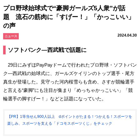
プロ野球始球式で“豪脚ガールズ5人衆”が話
題 流石の筋肉に「すげー！」「かっこいい」
の声
2024.04.30
ニュース
ソフトバンク―西武戦で話題に
29日にみずほPayPayドームで行われたプロ野球・ソフトバン
ク―西武戦の始球式に、ガールズケイリンのトップ選手・尾方
真生が登場した。見守った河内桜雪らも含め、さすが競輪選手
と言える“豪脚”にも注目が集まり「めっちゃかっこいい」「競
輪選手の脚すげー！」などと話題になっていた。
【PR】1等当せん900人以上 dポイントがたまる！つかえる！スポーツを
楽しみ、スポーツを支える「ドコモスポーツくじ」をチェック