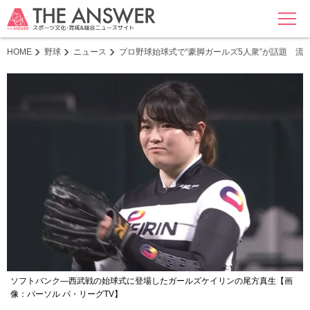
MENU
HOME
野球
ニュース
プロ野球始球式で“豪脚ガールズ5人衆”が話題 
ソフトバンク―西武戦の始球式に登場したガールズケイリンの尾方真生【画
像：パーソル パ・リーグTV】