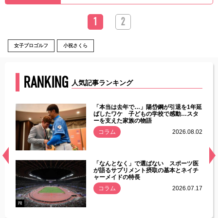
1
2
女子プロゴルフ
小祝さくら
RANKING
人気記事ランキング
じた違
「本当は去年で…」陽岱鋼が引退を1年延
す」永
ばしたワケ 子どもの学校で感動…スタ
ーを支えた家族の物語
.08.01
コラム
2026.08.02
経異常
「なんとなく」で選ばない スポーツ医
づいた
が語るサプリメント摂取の基本とネイチ
ャーメイドの特長
コラム
2026.07.17
.07.21
PR