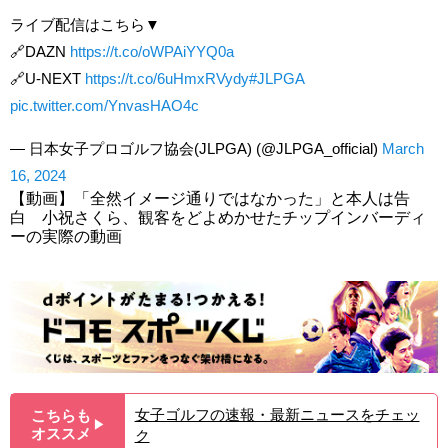
ライブ配信はこちら▼
🔗DAZN
https://t.co/oWPAiYYQ0a
🔗U-NEXT
https://t.co/6uHmxRVydy
#JLPGA
pic.twitter.com/YnvasHAO4c
— 日本女子プロゴルフ協会(JLPGA) (@JLPGA_official)
March
16, 2024
【動画】「全然イメージ通りではなかった」と本人は告
白 小祝さくら、観客をどよめかせたチップインバーディ
ーの実際の動画
女子ゴルフの速報・最新ニュースをチェッ
こちらも
▶︎
オススメ
ク