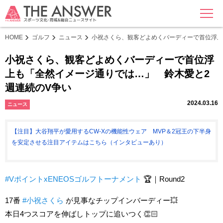
MENU
HOME
ゴルフ
ニュース
小祝さくら、観客どよめくバーディーで首位浮上
小祝さくら、観客どよめくバーディーで首位浮
上も「全然イメージ通りでは…」 鈴木愛と2
週連続のV争い
2024.03.16
ニュース
【注目】大谷翔平が愛用するCW-Xの機能性ウェア MVP＆2冠王の下半身
を安定させる注目アイテムはこちら（インタビューあり）
#VポイントxENEOSゴルフトーナメント
🏆｜Round2
17番
#小祝さくら
が見事なチップインバーディー💥
本日4つスコアを伸ばしトップに追いつく👏🏻