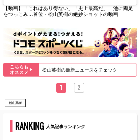
【動画】「これはあり得ない」「史上最高だ」 池に両足
をつっこみ…首位・松山英樹の絶妙ショットの動画
こちらも
松山英樹の最新ニュースをチェック
▶︎
オススメ
1
2
松山英樹
RANKING
人気記事ランキング