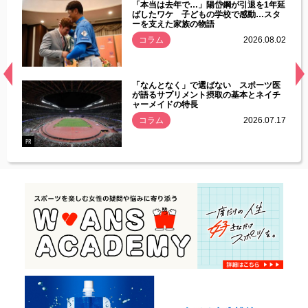
じた違
「本当は去年で…」陽岱鋼が引退を1年延
す」永
ばしたワケ 子どもの学校で感動…スタ
ーを支えた家族の物語
.08.01
コラム
2026.08.02
経異常
「なんとなく」で選ばない スポーツ医
づいた
が語るサプリメント摂取の基本とネイチ
ャーメイドの特長
コラム
2026.07.17
.07.21
PR