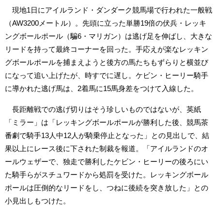
現地1日にアイルランド・ダンダーク競馬場で行われた一般戦
（AW3200メートル）。先頭に立った単勝19倍の伏兵・レッキ
ングボールポール（騙6・マリガン）は逃げ足を伸ばし、大きな
リードを持って最終コーナーを回った。手応えが楽なレッキン
グボールポールを捕まえようと後方の馬たちもずらりと横並び
になって追い上げたが、時すでに遅し。ケビン・ヒーリー騎手
に導かれた逃げ馬は、2着馬に15馬身差をつけて入線した。
長距離戦での逃げ切りはそう珍しいものではないが、英紙
「ミラー」は「レッキングボールポールが勝利した後、競馬茶
番劇で騎手13人中12人が騎乗停止となった」との見出しで、結
果以上にレース後に下された制裁を報道。「アイルランドのオ
ールウェザーで、独走で勝利したケビン・ヒーリーの後ろにい
た騎手らがスチュワードから処罰を受けた。レッキングボール
ポールは圧倒的なリードをし、つねに後続を突き放した」との
小見出しもつけた。