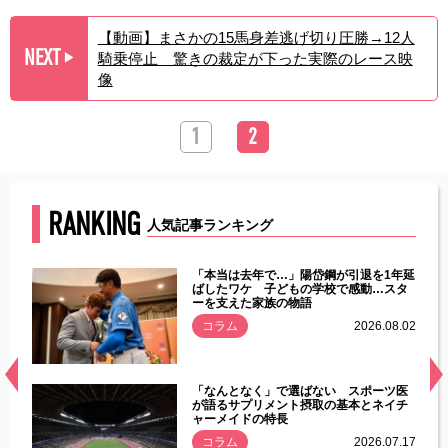
【動画】まさかの15馬身差逃げ切り圧勝→12人
NEXT
騎乗停止 驚きの裁定が下った実際のレース映
▶︎
像
1
2
RANKING
人気記事ランキング
じた違
「本当は去年で…」陽岱鋼が引退を1年延
す」永
ばしたワケ 子どもの学校で感動…スタ
ーを支えた家族の物語
.08.01
コラム
2026.08.02
経異常
「なんとなく」で選ばない スポーツ医
づいた
が語るサプリメント摂取の基本とネイチ
ャーメイドの特長
コラム
2026.07.17