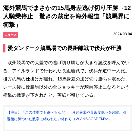
海外競馬でまさかの15馬身差逃げ切り圧勝→12
人騎乗停止 驚きの裁定を海外報道「競馬界に
衝撃」
2024.03.04
ニュース
愛ダンドーク競馬場での長距離戦で伏兵が圧勝
欧州競馬での大差での逃げ切り勝ちが大きな波紋を呼んでい
る。アイルランドで行われた長距離戦で、伏兵が道中一人旅。
後方の馬の仕掛けが遅れ、15馬身差の逃げ切り勝ちを収めた。
レース後に優勝馬以外の全ジョッキーが騎乗停止になるという
衝撃の裁定が下されたと、英紙が報じている。
【注目】「この体重でも跳べるんだ」 月経異常や骨密度低下を経験、引
退後に気づいた数字に縛られない体作り（W-ANS ACADEMYへ）