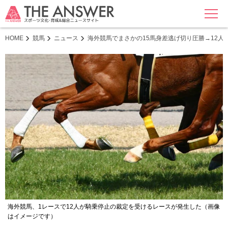
MENU
HOME
競馬
ニュース
海外競馬でまさかの15馬身差逃げ切り圧勝→12
海外競馬、1レースで12人が騎乗停止の裁定を受けるレースが発生した（画像
はイメージです）