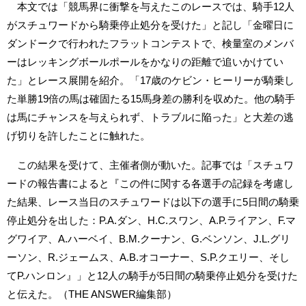
本文では「競馬界に衝撃を与えたこのレースでは、騎手12人
がスチュワードから騎乗停止処分を受けた」と記し「金曜日に
ダンドークで行われたフラットコンテストで、検量室のメンバ
ーはレッキングボールポールをかなりの距離で追いかけてい
た」とレース展開を紹介。「17歳のケビン・ヒーリーが騎乗し
た単勝19倍の馬は確固たる15馬身差の勝利を収めた。他の騎手
は馬にチャンスを与えられず、トラブルに陥った」と大差の逃
げ切りを許したことに触れた。
この結果を受けて、主催者側が動いた。記事では「スチュワ
ードの報告書によると『この件に関する各選手の記録を考慮し
た結果、レース当日のスチュワードは以下の選手に5日間の騎乗
停止処分を出した：P.A.ダン、H.C.スワン、A.P.ライアン、F.マ
グワイア、A.ハーベイ、B.M.クーナン、G.ベンソン、J.L.グリ
ーソン、R.ジェームス、A.B.オコーナー、S.P.クエリー、そし
てP.ハンロン』」と12人の騎手が5日間の騎乗停止処分を受けた
と伝えた。（THE ANSWER編集部）