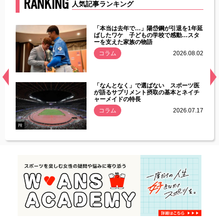
RANKING
人気記事ランキング
じた違
「本当は去年で…」陽岱鋼が引退を1年延
す」永
ばしたワケ 子どもの学校で感動…スタ
ーを支えた家族の物語
.08.01
コラム
2026.08.02
経異常
「なんとなく」で選ばない スポーツ医
づいた
が語るサプリメント摂取の基本とネイチ
ャーメイドの特長
コラム
2026.07.17
.07.21
PR