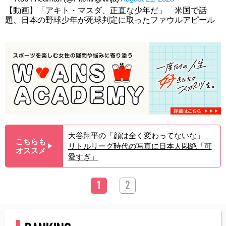
【動画】「アキト・マスダ、正直な少年だ」 米国で話
題、日本の野球少年が死球判定に取ったファウルアピール
大谷翔平の「顔は全く変わってないな」
こちらも
リトルリーグ時代の写真に日本人悶絶「可
▶︎
オススメ
愛すぎ」
1
2