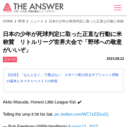
MENU
HOME
野球
ニュース
日本の少年が死球判定に取った正直な行動に米称賛
日本の少年が死球判定に取った正直な行動に米
称賛 リトルリーグ世界大会で「野球への敬意
がいいぞ」
2023.08.22
ニュース
【注目】「なんとなく」で選ばない スポーツ医が語るサプリメント摂取
の基本とネイチャーメイドの特長
Akito Masuda. Honest Little League Kid. ✔️
Telling the ump it hit his bat.
pic.twitter.com/WC7zEEkuGj
— Rob Friedman (@PitchingNinja)
August 21, 2023