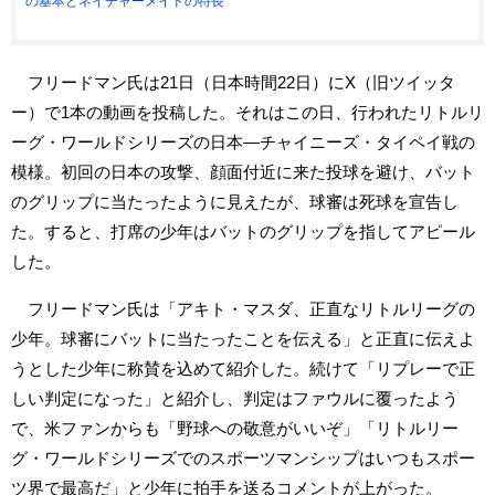
の基本とネイチャーメイドの特長
フリードマン氏は21日（日本時間22日）にX（旧ツイッタ
ー）で1本の動画を投稿した。それはこの日、行われたリトルリ
ーグ・ワールドシリーズの日本―チャイニーズ・タイペイ戦の
模様。初回の日本の攻撃、顔面付近に来た投球を避け、バット
のグリップに当たったように見えたが、球審は死球を宣告し
た。すると、打席の少年はバットのグリップを指してアピール
した。
フリードマン氏は「アキト・マスダ、正直なリトルリーグの
少年。球審にバットに当たったことを伝える」と正直に伝えよ
うとした少年に称賛を込めて紹介した。続けて「リプレーで正
しい判定になった」と紹介し、判定はファウルに覆ったよう
で、米ファンからも「野球への敬意がいいぞ」「リトルリー
グ・ワールドシリーズでのスポーツマンシップはいつもスポー
ツ界で最高だ」と少年に拍手を送るコメントが上がった。