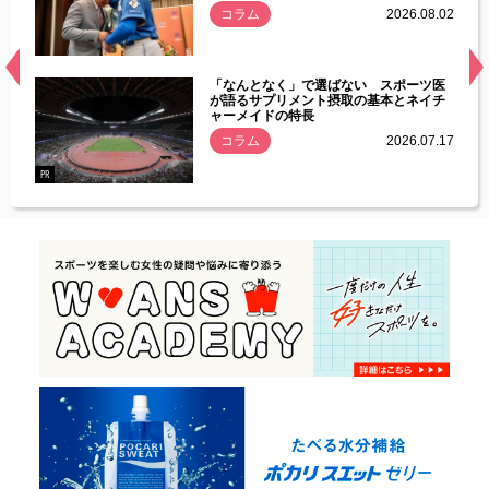
.08.01
コラム
2026.08.02
経異常
「なんとなく」で選ばない スポーツ医
づいた
が語るサプリメント摂取の基本とネイチ
ャーメイドの特長
コラム
2026.07.17
.07.21
PR