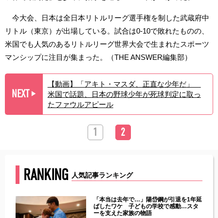
今大会、日本は全日本リトルリーグ選手権を制した武蔵府中
リトル（東京）が出場している。試合は0-10で敗れたものの、
米国でも人気のあるリトルリーグ世界大会で生まれたスポーツ
マンシップに注目が集まった。（THE ANSWER編集部）
【動画】「アキト・マスダ、正直な少年だ」
NEXT
米国で話題、日本の野球少年が死球判定に取っ
▶︎
たファウルアピール
1
2
RANKING
人気記事ランキング
じた違
「本当は去年で…」陽岱鋼が引退を1年延
す」永
ばしたワケ 子どもの学校で感動…スタ
ーを支えた家族の物語