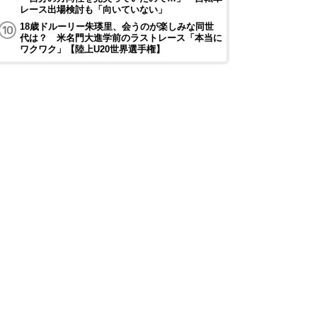
レース出場検討も「向いていない」
18歳ドルーリー朱瑛里、会うのが楽しみな同世
代は？ 米名門大進学前のラストレース「本当に
ワクワク」【陸上U20世界選手権】