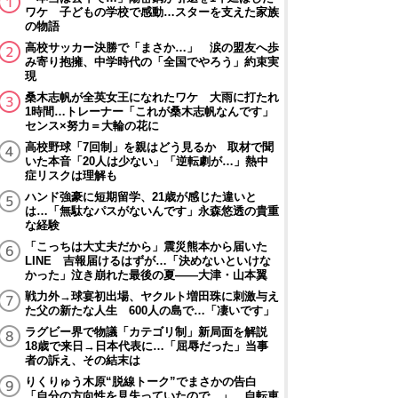
ワケ 子どもの学校で感動…スターを支えた家族
の物語
高校サッカー決勝で「まさか…」 涙の盟友へ歩
み寄り抱擁、中学時代の「全国でやろう」約束実
現
桑木志帆が全英女王になれたワケ 大雨に打たれ
1時間…トレーナー「これが桑木志帆なんです」
センス×努力＝大輪の花に
高校野球「7回制」を親はどう見るか 取材で聞
いた本音「20人は少ない」「逆転劇が…」熱中
症リスクは理解も
ハンド強豪に短期留学、21歳が感じた違いと
は…「無駄なパスがないんです」永森悠透の貴重
な経験
「こっちは大丈夫だから」震災熊本から届いた
LINE 吉報届けるはずが…「決めないといけな
かった」泣き崩れた最後の夏――大津・山本翼
戦力外→球宴初出場、ヤクルト増田珠に刺激与え
た父の新たな人生 600人の島で…「凄いです」
ラグビー界で物議「カテゴリ制」新局面を解説
18歳で来日→日本代表に…「屈辱だった」当事
者の訴え、その結末は
りくりゅう木原“脱線トーク”でまさかの告白
「自分の方向性を見失っていたので…」 自転車