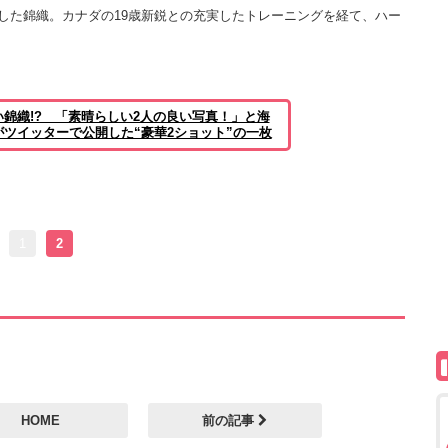
した錦織。カナダの19歳新鋭との充実したトレーニングを経て、ハー
錦織!? 「素晴らしい2人の良い写真！」と海
ツイッターで公開した“豪華2ショット”の一枚
1
2
HOME
前の記事