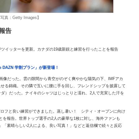
真：Getty Images】
報告
ツイッターを更新。カナダの19歳新鋭と練習を行ったことを報告
e DAZN 学割プラン」が新登場！
画像だった。雲の隙間から青空がのぞく爽やかな陽気の下、IMFアカ
見せる錦織。その隣で互いに腰に手を回し、フレンドシップを披露して
ナダ）だった。ナイキのシャツはじっとりと濡れ、2人で充実した汗を
バロフと良い練習ができました。蒸し暑い！ シティ・オープンに向け
とを報告。世界トップ選手の2人の豪華な1枚に対し、海外ファンも
」「素晴らしい2人による、良い写真！」などと返信欄で続々と反応