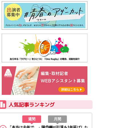
週間
月間
「本当は去年で…」陽岱鋼が引退を1年延ばした