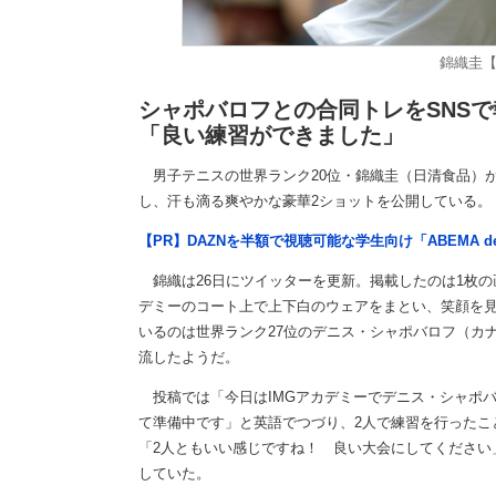
錦織圭【写
シャポバロフとの合同トレをSNSで
「良い練習ができました」
男子テニスの世界ランク20位・錦織圭（日清食品）が
し、汗も滴る爽やかな豪華2ショットを公開している。
【PR】DAZNを半額で視聴可能な学生向け「ABEMA d
錦織は26日にツイッターを更新。掲載したのは1枚の
デミーのコート上で上下白のウェアをまとい、笑顔を
いるのは世界ランク27位のデニス・シャポバロフ（カ
流したようだ。
投稿では「今日はIMGアカデミーでデニス・シャポ
て準備中です」と英語でつづり、2人で練習を行ったこ
「2人ともいい感じですね！ 良い大会にしてください
していた。