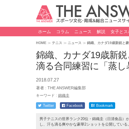
ホーム
コラム
ニュース
解説
女子とス
HOME
テニス
ニュース
錦織、カナダ19歳新鋭と
錦織、カナダ19歳新
滴る合同練習に「蒸し
2018.07.27
著者 :
THE ANSWER編集部
キーワード :
錦織圭
Twitter
Facebook
B!
Bookmark
男子テニスの世界ランク20位・錦織圭（日清食品）
し、汗も滴る爽やかな豪華2ショットを公開している