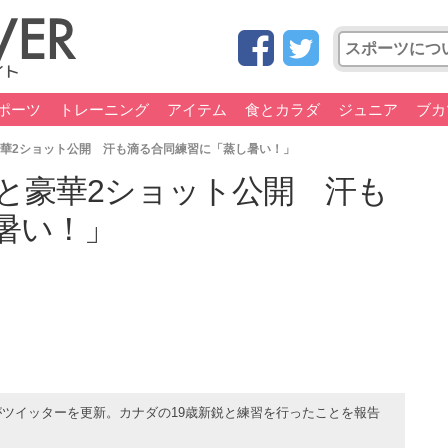
ポーツ
トレーニング
アイテム
食とカラダ
ジュニア
ブカ
豪華2ショット公開 汗も滴る合同練習に「蒸し暑い！」
鋭と豪華2ショット公開 汗も
暑い！」
がツイッターを更新。カナダの19歳新鋭と練習を行ったことを報告
。