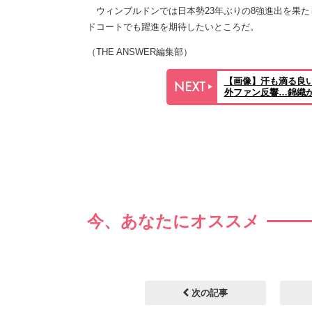
ウィンブルドンでは日本勢23年ぶりの8強進出を果た
ドコートでも躍進を期待したいところだ。
（THE ANSWER編集部）
【画像】汗も滴る良い
外ファン反響…錦織が
今、あなたにオススメ
次の記事