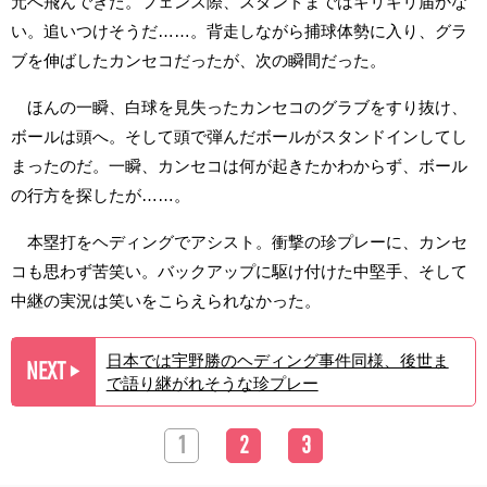
元へ飛んできた。フェンス際、スタンドまではギリギリ届かな
い。追いつけそうだ……。背走しながら捕球体勢に入り、グラ
ブを伸ばしたカンセコだったが、次の瞬間だった。
ほんの一瞬、白球を見失ったカンセコのグラブをすり抜け、
ボールは頭へ。そして頭で弾んだボールがスタンドインしてし
まったのだ。一瞬、カンセコは何が起きたかわからず、ボール
の行方を探したが……。
本塁打をヘディングでアシスト。衝撃の珍プレーに、カンセ
コも思わず苦笑い。バックアップに駆け付けた中堅手、そして
中継の実況は笑いをこらえられなかった。
日本では宇野勝のヘディング事件同様、後世ま
NEXT
▶︎
で語り継がれそうな珍プレー
1
2
3