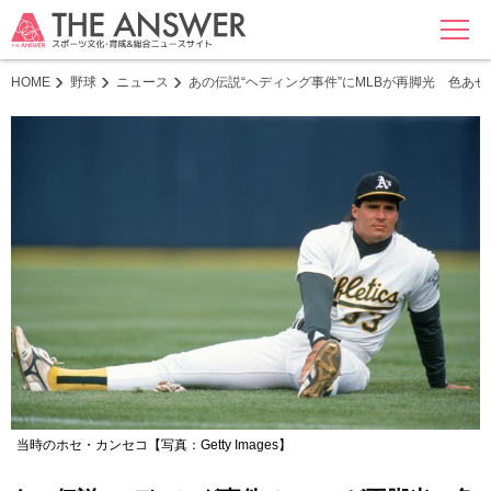
MENU
HOME
野球
ニュース
あの伝説“ヘディング事件”にMLBが再脚光 色あ
当時のホセ・カンセコ【写真：Getty Images】