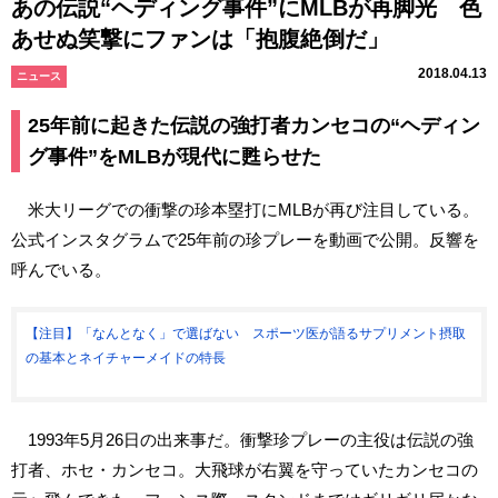
あの伝説“ヘディング事件”にMLBが再脚光 色
あせぬ笑撃にファンは「抱腹絶倒だ」
2018.04.13
ニュース
25年前に起きた伝説の強打者カンセコの“ヘディン
グ事件”をMLBが現代に甦らせた
米大リーグでの衝撃の珍本塁打にMLBが再び注目している。
公式インスタグラムで25年前の珍プレーを動画で公開。反響を
呼んでいる。
【注目】「なんとなく」で選ばない スポーツ医が語るサプリメント摂取
の基本とネイチャーメイドの特長
1993年5月26日の出来事だ。衝撃珍プレーの主役は伝説の強
打者、ホセ・カンセコ。大飛球が右翼を守っていたカンセコの