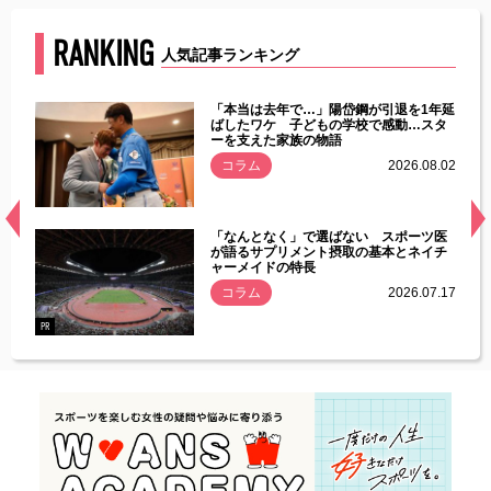
RANKING
人気記事ランキング
じた違
「本当は去年で…」陽岱鋼が引退を1年延
す」永
ばしたワケ 子どもの学校で感動…スタ
ーを支えた家族の物語
.08.01
コラム
2026.08.02
経異常
「なんとなく」で選ばない スポーツ医
づいた
が語るサプリメント摂取の基本とネイチ
ャーメイドの特長
コラム
2026.07.17
.07.21
PR