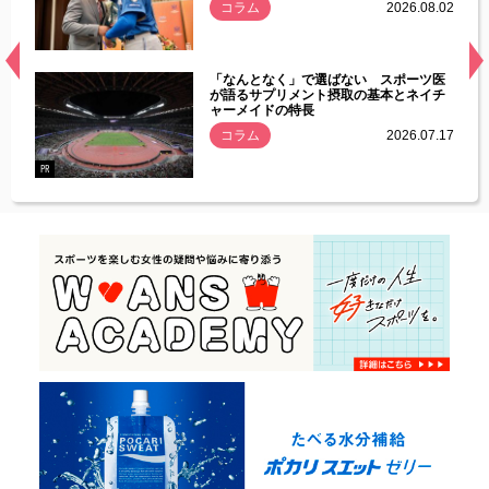
.08.01
コラム
2026.08.02
経異常
「なんとなく」で選ばない スポーツ医
づいた
が語るサプリメント摂取の基本とネイチ
ャーメイドの特長
コラム
2026.07.17
.07.21
PR