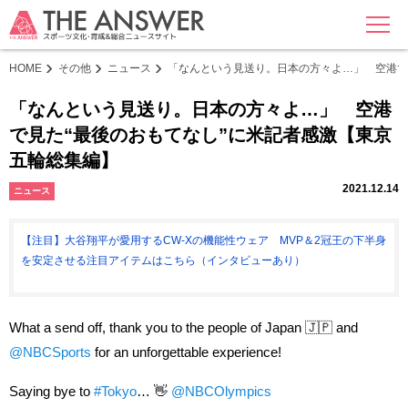
MENU
HOME
その他
ニュース
「なんという見送り。日本の方々よ…」 空港で
「なんという見送り。日本の方々よ…」 空港
で見た“最後のおもてなし”に米記者感激【東京
五輪総集編】
2021.12.14
ニュース
【注目】大谷翔平が愛用するCW-Xの機能性ウェア MVP＆2冠王の下半身
を安定させる注目アイテムはこちら（インタビューあり）
What a send off, thank you to the people of Japan 🇯🇵 and
@NBCSports
for an unforgettable experience!
Saying bye to
#Tokyo
… 👋
@NBCOlympics