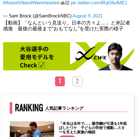
#AirportVibes
#Warmhearted
🙏🏻
pic.twitter.com/tRqO6ufME1
— Sam Brock (@SamBrockNBC)
August 9, 2021
【動画】「なんという見送り。日本の方々よ…」と米記者
感激 最後の最後まで“おもてなし”を受けた実際の様子
1
2
RANKING
人気記事ランキング
じた違
「本当は去年で…」陽岱鋼が引退を1年延
す」永
ばしたワケ 子どもの学校で感動…スタ
ーを支えた家族の物語