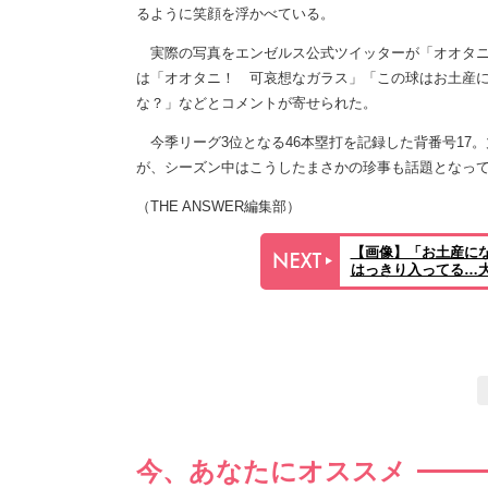
るように笑顔を浮かべている。
実際の写真をエンゼルス公式ツイッターが「オオタニ
は「オオタニ！ 可哀想なガラス」「この球はお土産
な？」などとコメントが寄せられた。
今季リーグ3位となる46本塁打を記録した背番号17
が、シーズン中はこうしたまさかの珍事も話題となっ
（THE ANSWER編集部）
【画像】「お土産に
はっきり入ってる…
今、あなたにオススメ