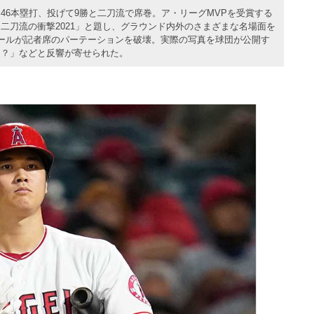
46本塁打、投げて9勝と二刀流で席巻。ア・リーグMVPを受賞する
二刀流の衝撃2021」と題し、グラウンド内外のさまざまな名場面を
ールが記者席のパーテーションを破壊。実際の写真を球団が公開す
な？」などと反響が寄せられた。