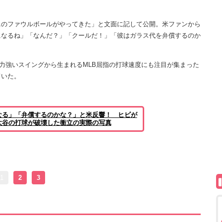
のファウルボールがやってきた」と文面に記して公開。米ファンから
になるね」「なんだ？」「クールだ！」「彼はガラス代を弁償するのか
。力強いスイングから生まれるMLB屈指の打球速度にも注目が集まった
ていた。
なる」「弁償するのかな？」と米反響！ ヒビが
大谷の打球が破壊した衝立の実際の写真
1
2
3