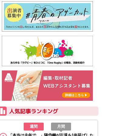
週間
月間
「本当は去年で…」陽岱鋼が引退を1年延ばした