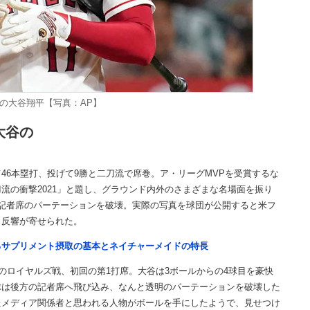
の大谷翔平【写真：AP】
大谷の
6本塁打、投げて9勝と二刀流で席巻。ア・リーグMVPを受賞するな
流の衝撃2021」と題し、グラウンド内外のさまざまな名場面を振り
記者席のパーテーションを破壊。実際の写真を球団が公開すると米フ
と反響が寄せられた。
るサプリメント摂取の基本とネイチャーメイドの特長
のロイヤルズ戦、初回の第1打席。大谷は3ボールからの4球目を豪快
球は後方の記者席へ飛び込み、なんと透明のパーテーションを破壊した
たメディア関係者と思われる人物がボールを手にしたようで、見せつけ