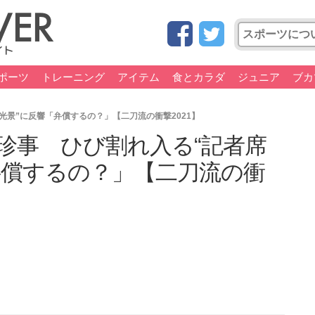
ポーツ
トレーニング
アイテム
食とカラダ
ジュニア
ブカ
景”に反響「弁償するの？」【二刀流の衝撃2021】
珍事 ひび割れ入る“記者席
弁償するの？」【二刀流の衝