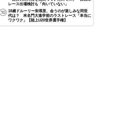
レース出場検討も「向いていない」
18歳ドルーリー朱瑛里、会うのが楽しみな同世
代は？ 米名門大進学前のラストレース「本当に
ワクワク」【陸上U20世界選手権】