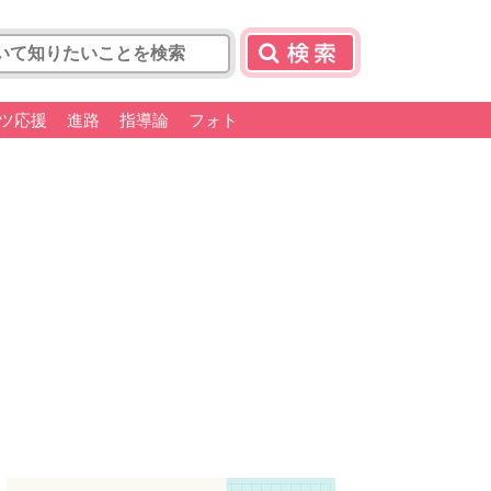
ツ応援
進路
指導論
フォト