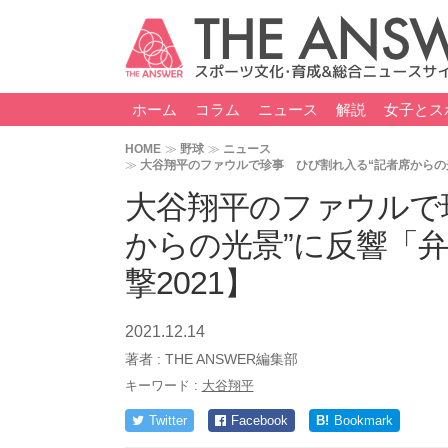
ホーム
コラム
ニュース
解説
女子とス
HOME
野球
ニュース
大谷翔平のファウルで珍事 ひび割れ入る“記者席からの光
大谷翔平のファウルで
からの光景”に反響「
撃2021】
2021.12.14
著者 :
THE ANSWER編集部
キーワード :
大谷翔平
Twitter
Facebook
B!
Bookmark