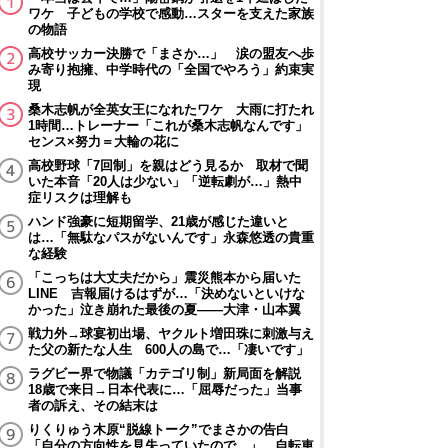
ワケ 子どもの学校で感動…スターを支えた家族
の物語
高校サッカー決勝で「まさか…」 涙の盟友へ歩
み寄り抱擁、中学時代の「全国でやろう」約束実
現
桑木志帆が全英女王になれたワケ 大雨に打たれ
1時間…トレーナー「これが桑木志帆なんです」
センス×努力＝大輪の花に
高校野球「7回制」を親はどう見るか 取材で聞
いた本音「20人は少ない」「逆転劇が…」熱中
症リスクは理解も
ハンド強豪に短期留学、21歳が感じた違いと
は…「無駄なパスがないんです」永森悠透の貴重
な経験
「こっちは大丈夫だから」震災熊本から届いた
LINE 吉報届けるはずが…「決めないといけな
かった」泣き崩れた最後の夏――大津・山本翼
戦力外→球宴初出場、ヤクルト増田珠に刺激与え
た父の新たな人生 600人の島で…「凄いです」
ラグビー界で物議「カテゴリ制」新局面を解説
18歳で来日→日本代表に…「屈辱だった」当事
者の訴え、その結末は
りくりゅう木原“脱線トーク”でまさかの告白
「自分の方向性を見失っていたので…」 自転車