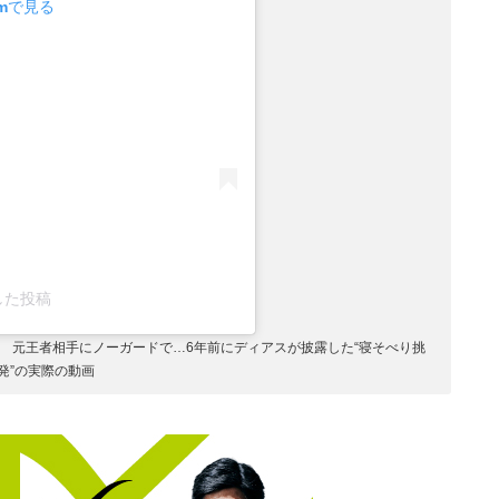
amで見る
アした投稿
 元王者相手にノーガードで…6年前にディアスが披露した“寝そべり挑
発”の実際の動画