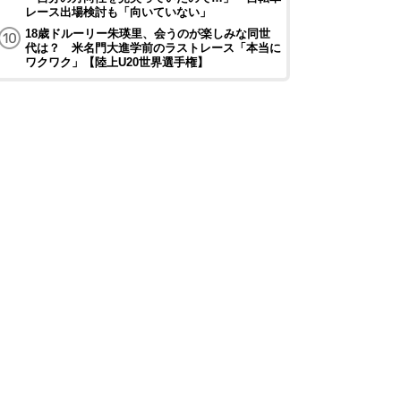
レース出場検討も「向いていない」
18歳ドルーリー朱瑛里、会うのが楽しみな同世
代は？ 米名門大進学前のラストレース「本当に
ワクワク」【陸上U20世界選手権】