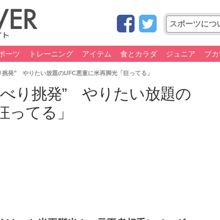
ポーツ
トレーニング
アイテム
食とカラダ
ジュニア
ブカ
り挑発” やりたい放題のUFC悪童に米再脚光「狂ってる」
そべり挑発” やりたい放題の
狂ってる」