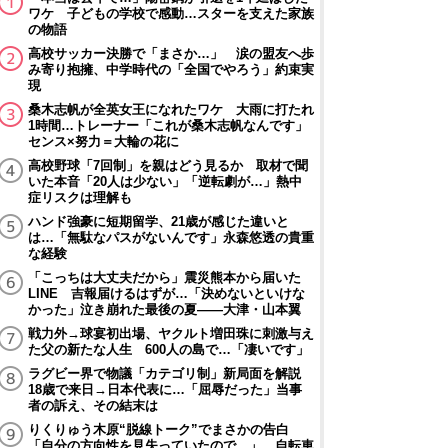
ワケ 子どもの学校で感動…スターを支えた家族
の物語
高校サッカー決勝で「まさか…」 涙の盟友へ歩
み寄り抱擁、中学時代の「全国でやろう」約束実
現
桑木志帆が全英女王になれたワケ 大雨に打たれ
1時間…トレーナー「これが桑木志帆なんです」
センス×努力＝大輪の花に
高校野球「7回制」を親はどう見るか 取材で聞
いた本音「20人は少ない」「逆転劇が…」熱中
症リスクは理解も
ハンド強豪に短期留学、21歳が感じた違いと
は…「無駄なパスがないんです」永森悠透の貴重
な経験
「こっちは大丈夫だから」震災熊本から届いた
LINE 吉報届けるはずが…「決めないといけな
かった」泣き崩れた最後の夏――大津・山本翼
戦力外→球宴初出場、ヤクルト増田珠に刺激与え
た父の新たな人生 600人の島で…「凄いです」
ラグビー界で物議「カテゴリ制」新局面を解説
18歳で来日→日本代表に…「屈辱だった」当事
者の訴え、その結末は
りくりゅう木原“脱線トーク”でまさかの告白
「自分の方向性を見失っていたので…」 自転車