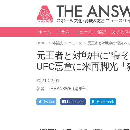
ホーム
コラム
ニュース
解説
女子とス
HOME
格闘技
ニュース
元王者と対戦中に“寝そべ
元王者と対戦中に“寝
UFC悪童に米再脚光「
2021.02.01
著者 :
THE ANSWER編集部
Twitter
Facebook
B!
Bookmark