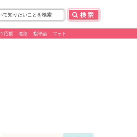
ツ応援
進路
指導論
フォト