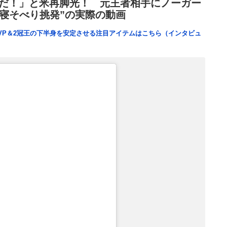
だ！」と米再脚光！ 元王者相手にノーガー
“寝そべり挑発”の実際の動画
VP＆2冠王の下半身を安定させる注目アイテムはこちら（インタビュ