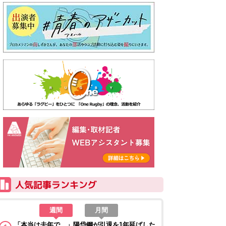
週間
月間
「本当は去年で…」陽岱鋼が引退を1年延ばした