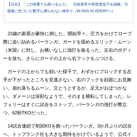
【注目】「この体重でも跳べるんだ」 月経異常や骨密度低下を経験、引
退後に気づいた数字に縛られない体作り（W-ANS ACADEMYへ）
23歳の新星が豪快に倒した。開始早々、圧力をかけてロープ
際に追い詰めるバーランガ。ガードを固めるエリック・ムーン
（米国）に対し、お構いなしに強打を振るった。左右のボディ
ーを放ち、さらにガードの上から右フックをぶつける。
ガードの上からでも効いた様子で、わずかにブロックする左
手が下がったところを見逃さない。右のフックを顔面にお見舞
い。崩れ落ちるムーン。立とうとするが、足元がおぼつかな
い。ダメージは深刻なようで、そのまま横転してしまった。レ
フェリーはすぐに試合をストップ。バーランガの強打が際立
つ、62秒TKOだった。
14試合連続で初回KOを飾ったバーランガ。3か月ぶりの試合
へ、トップランク社も大きな期待をかけているようで、公式イ