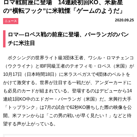
ロマ戦前座に登場 14連続初回KO、米新星
の“横転フック”に米戦慄「ゲームのようだ」
2020.09.25
ニュース
ロマ―ロペス戦の前座に登場、バーランガのパン
チに米注目
ボクシングの世界ライト級3団体王者、ワシル・ロマチェンコ
（ウクライナ）とIBF同級王者のテオフィモ・ロペス（米国）が
10月17日（日本時間18日）に米ラスベガスで4団体のベルトを
かけて激突する。世界が注目する一戦だが、アンダーカードに
も必見のカードが組まれている。登場するのはデビューから14
連続1回KO中のエドガー・バーランガ（米国）だ。米興行大手
「トップランク」は7月の試合で62秒KO勝ちした際の映像を公
開。米ファンからは「この男の戦いが早く見たい！」などと待
望する声が上がっている。