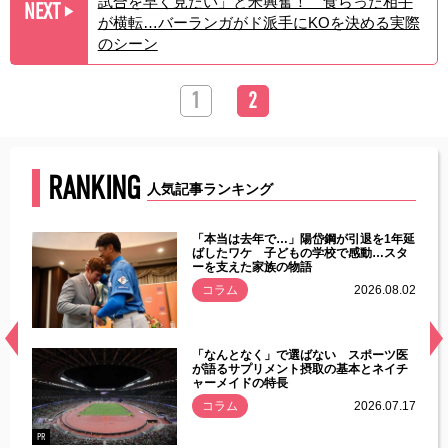
試合を早く見たい」と米興奮！ 食らった相手
NEXT
▶︎
が横転…バーランガがド派手にKOを決める実際
のシーン
1
2
RANKING
人気記事ランキング
じた違
「本当は去年で…」陽岱鋼が引退を1年延
す」永
ばしたワケ 子どもの学校で感動…スタ
ーを支えた家族の物語
.08.01
コラム
2026.08.02
経異常
「なんとなく」で選ばない スポーツ医
づいた
が語るサプリメント摂取の基本とネイチ
ャーメイドの特長
コラム
2026.07.17
.07.21
PR