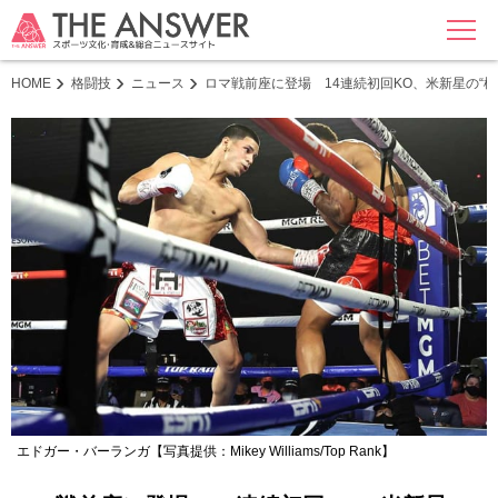
MENU
HOME
格闘技
ニュース
ロマ戦前座に登場 14連続初回KO、米新星の“
エドガー・バーランガ【写真提供：Mikey Williams/Top Rank】