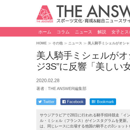
ホーム
コラム
ニュース
解説
女子とス
HOME
その他
ニュース
美人騎手ミシェルがオシャ
美人騎手ミシェルがオ
ジ3S”に反響「美しい
2020.02.28
著者 :
THE ANSWER編集部
Twitter
Facebook
B!
Bookmark
サウジアラビアで28日に行われる騎手招待競走「イ
ル・ミシェル（フランス）がインスタグラムを更新
は、同じレースに出場する他国の騎手との3ショット