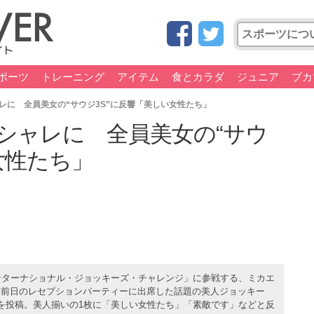
ポーツ
トレーニング
アイテム
食とカラダ
ジュニア
ブカ
レに 全員美女の“サウジ3S”に反響「美しい女性たち」
シャレに 全員美女の“サウ
女性たち」
ンターナショナル・ジョッキーズ・チャレンジ」に参戦する、ミカエ
。前日のレセプションパーティーに出席した話題の美人ジョッキー
を投稿。美人揃いの1枚に「美しい女性たち」「素敵です」などと反