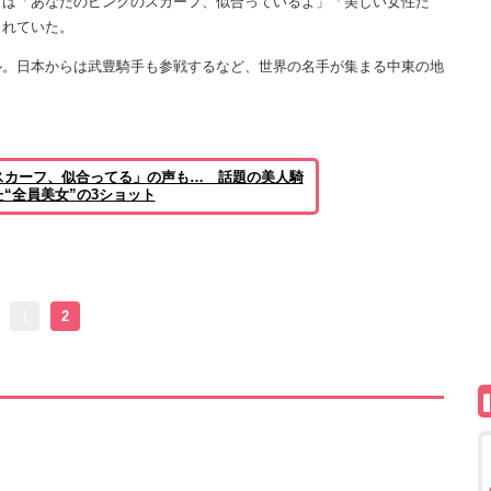
らは「あなたのピンクのスカーフ、似合っているよ」「美しい女性た
まれていた。
。日本からは武豊騎手も参戦するなど、世界の名手が集まる中東の地
スカーフ、似合ってる」の声も… 話題の美人騎
“全員美女”の3ショット
1
2