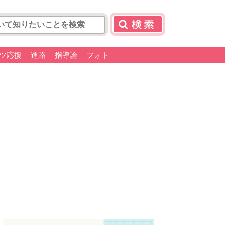
ツ応援
進路
指導論
フォト