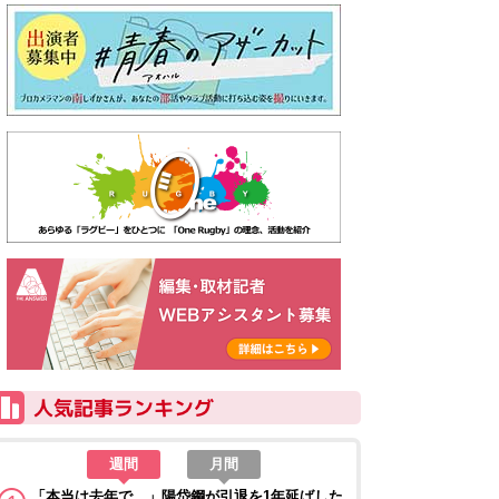
週間
月間
「本当は去年で…」陽岱鋼が引退を1年延ばした