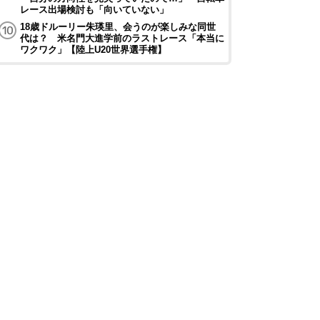
レース出場検討も「向いていない」
18歳ドルーリー朱瑛里、会うのが楽しみな同世
代は？ 米名門大進学前のラストレース「本当に
ワクワク」【陸上U20世界選手権】