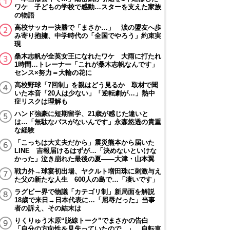
ワケ 子どもの学校で感動…スターを支えた家族
の物語
高校サッカー決勝で「まさか…」 涙の盟友へ歩
み寄り抱擁、中学時代の「全国でやろう」約束実
現
桑木志帆が全英女王になれたワケ 大雨に打たれ
1時間…トレーナー「これが桑木志帆なんです」
センス×努力＝大輪の花に
高校野球「7回制」を親はどう見るか 取材で聞
いた本音「20人は少ない」「逆転劇が…」熱中
症リスクは理解も
ハンド強豪に短期留学、21歳が感じた違いと
は…「無駄なパスがないんです」永森悠透の貴重
な経験
「こっちは大丈夫だから」震災熊本から届いた
LINE 吉報届けるはずが…「決めないといけな
かった」泣き崩れた最後の夏――大津・山本翼
戦力外→球宴初出場、ヤクルト増田珠に刺激与え
た父の新たな人生 600人の島で…「凄いです」
ラグビー界で物議「カテゴリ制」新局面を解説
18歳で来日→日本代表に…「屈辱だった」当事
者の訴え、その結末は
りくりゅう木原“脱線トーク”でまさかの告白
「自分の方向性を見失っていたので…」 自転車