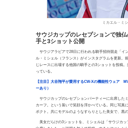
ミカエル・ミシェ
サウジカップのレセプションで独仏
手と3ショット公開
サウジアラビアで28日に行われる騎手招待競走「イ
ル・ミシェル（フランス）がインスタグラムを更新。
じレースに出場する他国の騎手との3ショットを投稿。
っている。
【注目】大谷翔平が愛用するCW-Xの機能性ウェア M
ーあり）
サウジカップのレセプションパーティーに出席したミ
カーフ。という装いで笑顔を浮かべている。同じ写真
ボクト。共にモデルのようなすらりとした美女で、黒
美女だらけの3ショットを、ミシェルは「サウジカッ