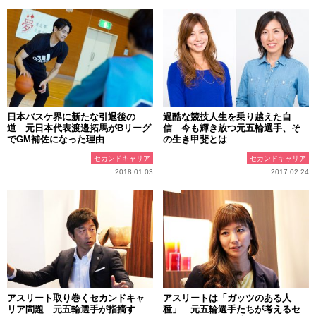
日本バスケ界に新たな引退後の
過酷な競技人生を乗り越えた自
道 元日本代表渡邉拓馬がBリーグ
信 今も輝き放つ元五輪選手、そ
でGM補佐になった理由
の生き甲斐とは
セカンドキャリア
セカンドキャリア
2018.01.03
2017.02.24
アスリート取り巻くセカンドキャ
アスリートは「ガッツのある人
リア問題 元五輪選手が指摘す
種」 元五輪選手たちが考えるセ