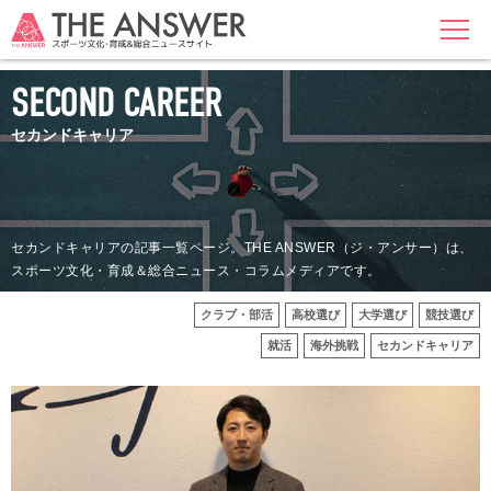
MENU
SECOND CAREER
セカンドキャリア
セカンドキャリアの記事一覧ページ。THE ANSWER（ジ・アンサー）は、
スポーツ文化・育成＆総合ニュース・コラムメディアです。
クラブ・部活
高校選び
大学選び
競技選び
就活
海外挑戦
セカンドキャリア