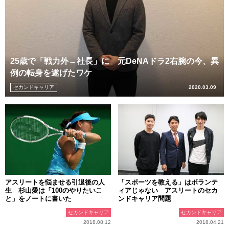
25歳で「戦力外→社長」に 元DeNAドラ2右腕の今、異
例の転身を遂げたワケ
セカンドキャリア
2020.03.09
アスリートを悩ませる引退後の人
「スポーツを教える」はボランテ
生 杉山愛は「100のやりたいこ
ィアじゃない アスリートのセカ
と」をノートに書いた
ンドキャリア問題
セカンドキャリア
セカンドキャリア
2018.08.12
2018.04.21