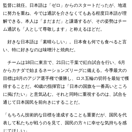
監督に就任。日本語は「ゼロ」からのスタートだったが、地道
に努力を重ね、今では通訳を介さなくてもある程度日本語が理
解できる。本人は「まだまだ」と謙遜するが、その姿勢はチー
ム通訳も「人として尊敬します」と称えるほどだ。
好きな日本語は「素晴らしい」。日本食も何でも食べると言
い、特に好きなのは味噌汁と焼肉だ。
チームは18日に東京で、21日に千葉で紅白試合を行い、6月
からカナダで始まるネーションズリーグに備える。今季最大の
目標は8月のアジア選手権で優勝し、ロス五輪の切符を最短で獲
得することだ。40歳の指揮官は「日本の国旗を一番高いところ
に掲げたい」と意気込む。それと同時に重視するのは、試合を
通じて日本国民を前向きにすることだ。
「もちろん技術的な目標を達成することも重要だが、国民を代
表して私たちが戦うのを見て、国民の方々に幸せな気持ちを感
じてほしい」