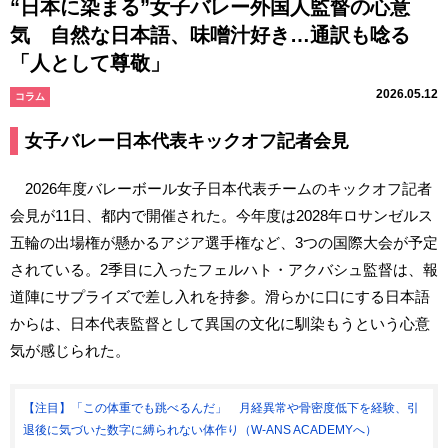
“日本に染まる”女子バレー外国人監督の心意
気 自然な日本語、味噌汁好き…通訳も唸る
「人として尊敬」
2026.05.12
コラム
女子バレー日本代表キックオフ記者会見
2026年度バレーボール女子日本代表チームのキックオフ記者
会見が11日、都内で開催された。今年度は2028年ロサンゼルス
五輪の出場権が懸かるアジア選手権など、3つの国際大会が予定
されている。2季目に入ったフェルハト・アクバシュ監督は、報
道陣にサプライズで差し入れを持参。滑らかに口にする日本語
からは、日本代表監督として異国の文化に馴染もうという心意
気が感じられた。
【注目】「この体重でも跳べるんだ」 月経異常や骨密度低下を経験、引
退後に気づいた数字に縛られない体作り（W-ANS ACADEMYへ）