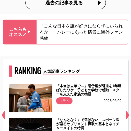
過去の記事を見る
「こんな日本を誰が好きにならずにいられ
こちらも
るか」 バレーにあった情景に海外ファン
▶︎
オススメ
感銘
RANKING
人気記事ランキング
じた違
「本当は去年で…」陽岱鋼が引退を1年延
す」永
ばしたワケ 子どもの学校で感動…スタ
ーを支えた家族の物語
.08.01
コラム
2026.08.02
経異常
「なんとなく」で選ばない スポーツ医
づいた
が語るサプリメント摂取の基本とネイチ
ャーメイドの特長