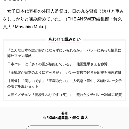
女子日本代表初の外国人監督は、日の丸を背負う誇りと重み
をしっかりと噛み締めていた。（THE ANSWER編集部・鉾久
真大 / Masahiro Muku）
あわせて読みたい
「こんな日本を誰が好きにならずにいられるか」 バレーにあった情景に
海外ファン感銘
日本バレーに「多くの国が嫉妬している」 他国選手さえも称賛
「全観客が日本のようにすべきだ」 バレー客席で起きた応援を海外称賛
【画像】「美しいです」「宝塚みたい」 人気急上昇中、23歳バレー女子
のモデル風ショット
大胆イメチェン「高校生ぶりです（笑）」 照れた女子バレー24歳に絶賛
著者
THE ANSWER編集部・鉾久 真大