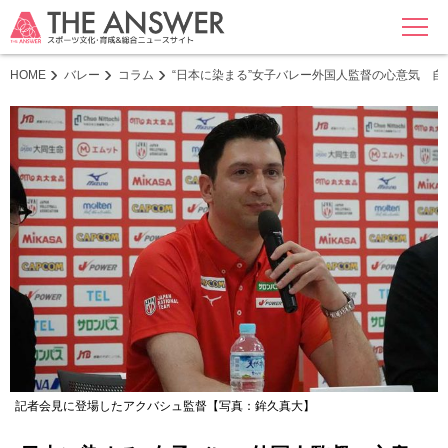
MENU
HOME
バレー
コラム
“日本に染まる”女子バレー外国人監督の心意気 
記者会見に登場したアクバシュ監督【写真：鉾久真大】