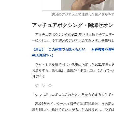
10月のアジア大会で獲得した銀メダルを
アマチュアボクシング・岡澤セオン
アマチュアボクシングの2024年パリ五輪男子フェザー
ーに応じた。今年10月のアジア大会で銀メダルを獲得
【注目】「この体重でも跳べるんだ」 月経異常や骨密
ACADEMYへ）
ライトミドル級で同じく代表に内定した2021年世界選
お送りする。第4回は、原田が「ボコボコ」にされてもな
田 洋平）
◇ ◇ ◇
「いつもボッコボコにされたところから始まる人生で
高校1年のインターハイ県予選は1回戦負け。次の新人
州を制した。負けて這い上がることの繰り返し。今で