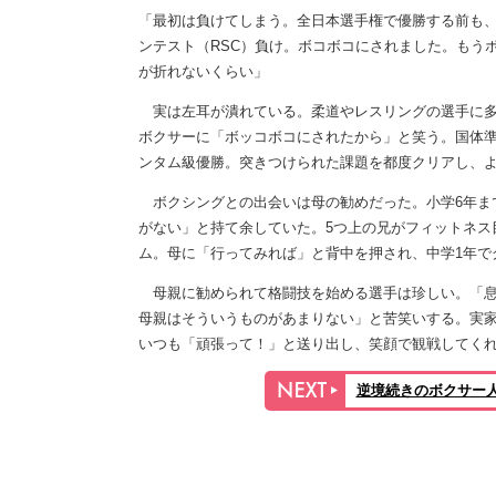
「最初は負けてしまう。全日本選手権で優勝する前も、
ンテスト（RSC）負け。ボコボコにされました。もう
が折れないくらい」
実は左耳が潰れている。柔道やレスリングの選手に多い
ボクサーに「ボッコボコにされたから」と笑う。国体準
ンタム級優勝。突きつけられた課題を都度クリアし、
ボクシングとの出会いは母の勧めだった。小学6年ま
がない」と持て余していた。5つ上の兄がフィットネス
ム。母に「行ってみれば」と背中を押され、中学1年で
母親に勧められて格闘技を始める選手は珍しい。「息
母親はそういうものがあまりない」と苦笑いする。実
いつも「頑張って！」と送り出し、笑顔で観戦してく
逆境続きのボクサー