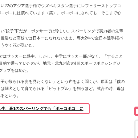
U-22のアジア選手権でウズベキスタン選手にレフェリーストップコ
ボコボコには慣れています（笑）。ボコボコにされても、そこまで心
“餃子耳”だが、ボクサーでは珍しい。スパーリングで実力者の先輩
優勝など高校では日本一になれないまま、専大2年で全日本選手権バ
ようやく花が咲いた。
ではサッカーに熱中。しかし、中学にサッカー部がなく、「すること
目的で通っていたのが、地元・北九州市のHKスポーツボクシングジ
グラブをはめた。
子が殴られる姿を見たくない」という声をよく聞くが、原田は「僕の
家は闘犬として育てられる「ピットブル」を飼うほど。試合の時、母は
れるという。
人生、高1のスパーリングでも「ボッコボコ」に