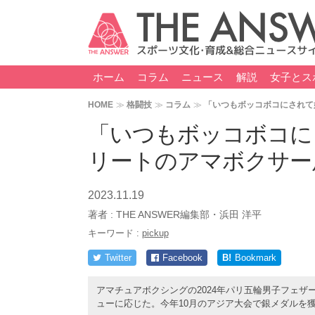
ホーム
コラム
ニュース
解説
女子とス
HOME
格闘技
コラム
「いつもボッコボコにされて
「いつもボッコボコに
リートのアマボクサー
2023.11.19
著者 :
THE ANSWER編集部・浜田 洋平
キーワード :
pickup
Twitter
Facebook
B!
Bookmark
アマチュアボクシングの2024年パリ五輪男子フェザー
ューに応じた。今年10月のアジア大会で銀メダルを