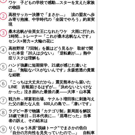
ワケ 子どもの学校で感動…スターを支えた家族
の物語
高校サッカー決勝で「まさか…」 涙の盟友へ歩
み寄り抱擁、中学時代の「全国でやろう」約束実
現
桑木志帆が全英女王になれたワケ 大雨に打たれ
1時間…トレーナー「これが桑木志帆なんです」
センス×努力＝大輪の花に
高校野球「7回制」を親はどう見るか 取材で聞
いた本音「20人は少ない」「逆転劇が…」熱中
症リスクは理解も
ハンド強豪に短期留学、21歳が感じた違いと
は…「無駄なパスがないんです」永森悠透の貴重
な経験
「こっちは大丈夫だから」震災熊本から届いた
LINE 吉報届けるはずが…「決めないといけな
かった」泣き崩れた最後の夏――大津・山本翼
戦力外→球宴初出場、ヤクルト増田珠に刺激与え
た父の新たな人生 600人の島で…「凄いです」
ラグビー界で物議「カテゴリ制」新局面を解説
18歳で来日→日本代表に…「屈辱だった」当事
者の訴え、その結末は
りくりゅう木原“脱線トーク”でまさかの告白
「自分の方向性を見失っていたので…」 自転車