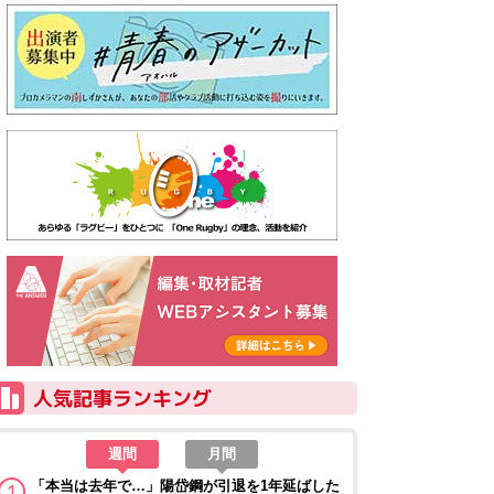
週間
月間
「本当は去年で…」陽岱鋼が引退を1年延ばした