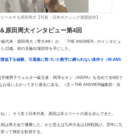
アピールする原田周大【写真：日本ボクシング連盟提供】
＆原田周大インタビュー第4回
級代表・原田周大（専大4年）が、「THE ANSWER」のインタビュ
した22歳。初の五輪出場切符を手にした。
度低下を経験、引退後に気づいた数字に縛られない体作り（W-ANS
手権男子ウェルター級王者・岡澤セオン（INSPA）を含めて全6回で
お這い上がってきた過去に迫る。（文＝THE ANSWER編集部・浜
すね」。そう笑う日本代表。原田は非エリートの道を歩んできた。
戦は県大会で優勝した。かと思えば九州大会は1回戦負け。翌年に九
は笑って挫折を歓迎する。