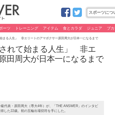
ポーツ
トレーニング
アイテム
食とカラダ
ジュニア
ブカ
始まる人生」 非エリートのアマボクサー原田周大が日本一になるまで
されて始まる人生」 非エ
原田周大が日本一になるまで
級代表・原田周大（専大4年）が、「THE ANSWER」のインタビ
獲得した22歳。初の五輪出場切符を手にした。