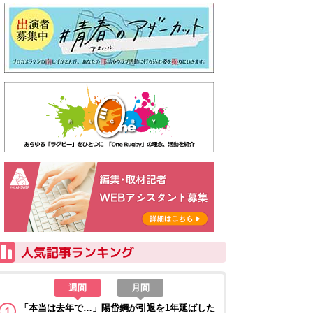
週間
月間
「本当は去年で…」陽岱鋼が引退を1年延ばした