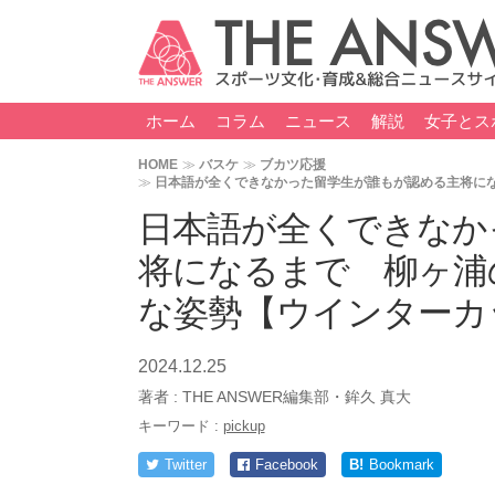
ホーム
コラム
ニュース
解説
女子とス
HOME
バスケ
ブカツ応援
日本語が全くできなかった留学生が誰もが認める主将に
日本語が全くできなか
将になるまで 柳ヶ浦
な姿勢【ウインターカ
2024.12.25
著者 :
THE ANSWER編集部・鉾久 真大
キーワード :
pickup
Twitter
Facebook
B!
Bookmark