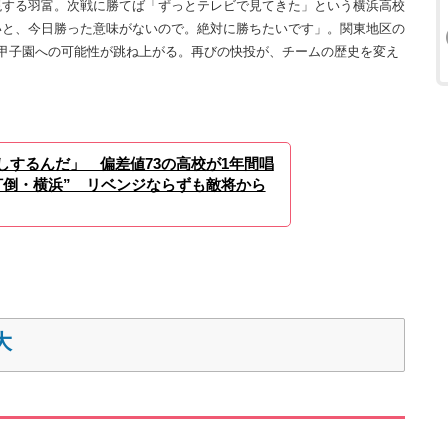
する羽富。次戦に勝てば「ずっとテレビで見てきた」という横浜高校
いと、今日勝った意味がないので。絶対に勝ちたいです」。関東地区の
甲子園への可能性が跳ね上がる。再びの快投が、チームの歴史を変え
しするんだ」 偏差値73の高校が1年間唱
打倒・横浜” リベンジならずも敵将から
大