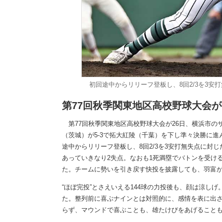
初回途中からリリーフ登板し、8回2/3を3
第77回秋季関東地区高校野球大会
第77回秋季関東地区高校野球大会が26日、横浜市の
（茨城）が5-3で拓大紅陵（千葉）を下し準々決勝に進
途中からリリーフ登板し、8回2/3を3安打無失点に封
あっていきなり2失点。なおも1死満塁でバトンを受け
た。チームに勢いを引き戻す快投を披露しても、羽富
“ほぼ完投”とさえいえる144球の力投後も、顔は涼し
た。整列前に喜ぶナインとは対照的に、感情を表に出
らず、マウンドで喜ぶことも、雄たけびをあげること