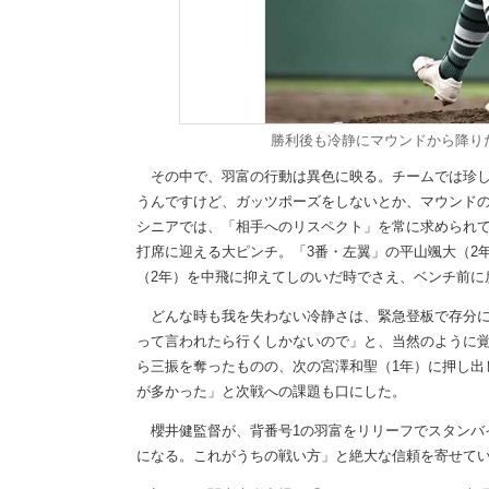
勝利後も冷静にマウンドから降り
その中で、羽富の行動は異色に映る。チームでは珍し
うんですけど、ガッツポーズをしないとか、マウンド
シニアでは、「相手へのリスペクト」を常に求められて
打席に迎える大ピンチ。「3番・左翼」の平山颯大（2
（2年）を中飛に抑えてしのいだ時でさえ、ベンチ前に
どんな時も我を失わない冷静さは、緊急登板で存分に
って言われたら行くしかないので」と、当然のように覚
ら三振を奪ったものの、次の宮澤和聖（1年）に押し出
が多かった」と次戦への課題も口にした。
櫻井健監督が、背番号1の羽富をリリーフでスタンバ
になる。これがうちの戦い方」と絶大な信頼を寄せて