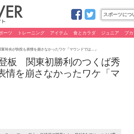
ポーツ
トレーニング
アイテム
食とカラダ
ジュニア
ブカ
羽富玲央が快投も表情を崩さなかったワケ「マウンドでは…」
登板 関東初勝利のつくば秀
表情を崩さなかったワケ「マ