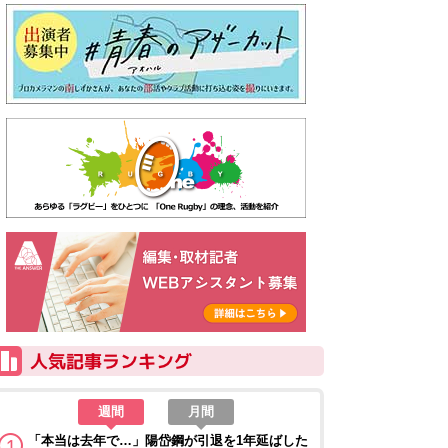
週間
月間
「本当は去年で…」陽岱鋼が引退を1年延ばした