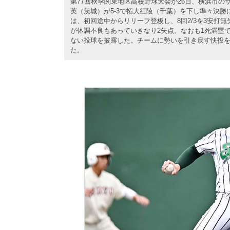
第77回秋季関東地区高校野球大会が26日、横浜市
英（茨城）が5-3で拓大紅陵（千葉）を下し準々決勝
は、初回途中からリリーフ登板し、8回2/3を3安打
が体調不良もあっていきなり2失点。なおも1死満塁
ない投球を披露した。チームに勢いを引き戻す快投
た。