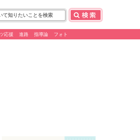
ツ応援
進路
指導論
フォト