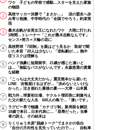
ワケ 子どもの学校で感動…スターを支えた家族
の物語
高校サッカー決勝で「まさか…」 涙の盟友へ歩
み寄り抱擁、中学時代の「全国でやろう」約束実
現
桑木志帆が全英女王になれたワケ 大雨に打たれ
1時間…トレーナー「これが桑木志帆なんです」
センス×努力＝大輪の花に
高校野球「7回制」を親はどう見るか 取材で聞
いた本音「20人は少ない」「逆転劇が…」熱中
症リスクは理解も
ハンド強豪に短期留学、21歳が感じた違いと
は…「無駄なパスがないんです」永森悠透の貴重
な経験
「こっちは大丈夫だから」震災熊本から届いた
LINE 吉報届けるはずが…「決めないといけな
かった」泣き崩れた最後の夏――大津・山本翼
戦力外→球宴初出場、ヤクルト増田珠に刺激与え
た父の新たな人生 600人の島で…「凄いです」
ラグビー界で物議「カテゴリ制」新局面を解説
18歳で来日→日本代表に…「屈辱だった」当事
者の訴え、その結末は
りくりゅう木原“脱線トーク”でまさかの告白
「自分の方向性を見失っていたので…」 自転車