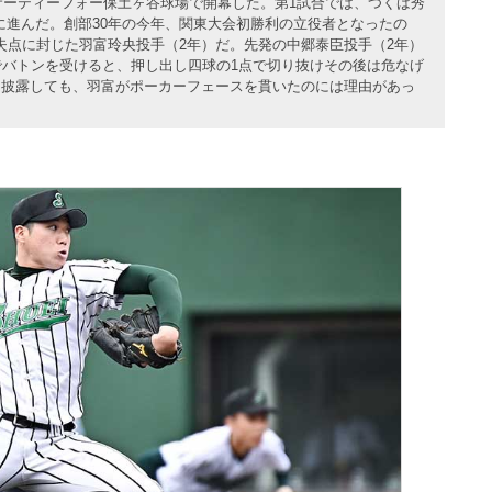
のサーティーフォー保土ヶ谷球場で開幕した。第1試合では、つくば秀
に進んだ。創部30年の今年、関東大会初勝利の立役者となったの
無失点に封じた羽富玲央投手（2年）だ。先発の中郷泰臣投手（2年）
でバトンを受けると、押し出し四球の1点で切り抜けその後は危なげ
を披露しても、羽富がポーカーフェースを貫いたのには理由があっ