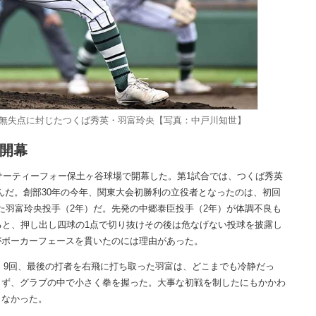
安打無失点に封じたつくば秀英・羽富玲央【写真：中戸川知世】
が開幕
サーティーフォー保土ヶ谷球場で開幕した。第1試合では、つくば秀英
んだ。創部30年の今年、関東大会初勝利の立役者となったのは、初回
じた羽富玲央投手（2年）だ。先発の中郷泰臣投手（2年）が体調不良も
ると、押し出し四球の1点で切り抜けその後は危なげない投球を披露し
がポーカーフェースを貫いたのには理由があった。
げ。9回、最後の打者を右飛に打ち取った羽富は、どこまでも冷静だっ
さず、グラブの中で小さく拳を握った。大事な初戦を制したにもかかわ
もなかった。