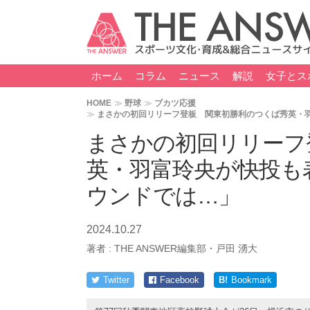
ホーム
コラム
ニュース
解説
女子とス
HOME
野球
ブカツ応援
まさかの初回リリーフ登板 関東初勝利のつくば秀英・
まさかの初回リリーフ
英・羽富玲央が快投も
ウンドでは…」
2024.10.27
著者 :
THE ANSWER編集部・戸田 湧大
Twitter
Facebook
B!
Bookmark