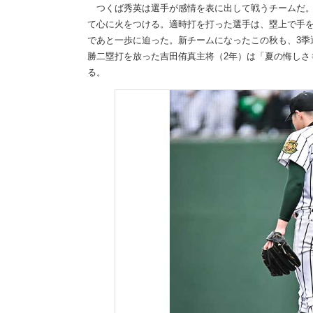
つくば秀英は選手が感情を表に出して戦うチームだ。
て心に火をつける。適時打を打った選手は、塁上で手
であと一歩に迫った。新チームになったこの秋も、3季通
勝二塁打を放った吉田侑真主将（2年）は「夏の悔しさ
る。