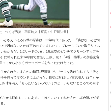
た、つくば秀英・羽富玲央【写真：中戸川知世】
いとさえいえる行動の原点は、中学時代にあった。「喜ばないとは違
の上で叫ばないとかは言われていました」。プレーしていた取手リトル
いたからだ。1点リードの5回、1死三塁のピンチでクリーンアップを
年）に粘られた末14球目で空振り三振、続く「4番・捕手」の加藤玄竜
戻ってから小さくガッツポーズを作っただけだった。
生かされた。まさかの初回1死満塁でリリーフを告げられても「行け
悟を持ってマウンドに上がった。最初に対戦した宮武凜人（2年）か
し四球を与え「もったいないっていうのと、いらないところでの四球
イさせる理由もここにある。「後ろにいてくれた方が、試合運びが楽
いる。