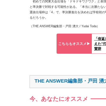
初めての関東大会出場を「ドキドキワクワク」と表現
と準決勝で対戦する可能性がある。「本当に次勝たな
選抜出場枠は「4」で、準決勝進出を決めれば学校初の
るだろうか。
（THE ANSWER編集部・戸田 湧大 / Yudai Toda）
「倍返
こちらもオススメ▶︎
えた“
賛辞
THE ANSWER編集部・戸田 湧
今、あなたにオススメ