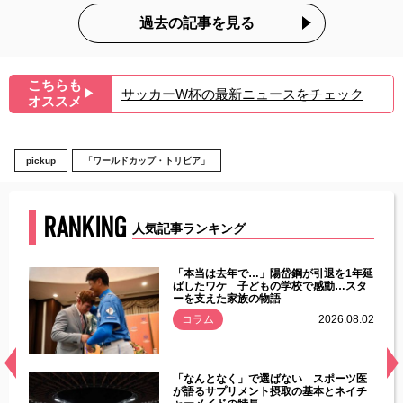
過去の記事を見る
こちらも
サッカーW杯の最新ニュースをチェック
▶︎
オススメ
pickup
「ワールドカップ・トリビア」
RANKING
人気記事ランキング
じた違
「本当は去年で…」陽岱鋼が引退を1年延
す」永
ばしたワケ 子どもの学校で感動…スタ
ーを支えた家族の物語
.08.01
コラム
2026.08.02
経異常
「なんとなく」で選ばない スポーツ医
づいた
が語るサプリメント摂取の基本とネイチ