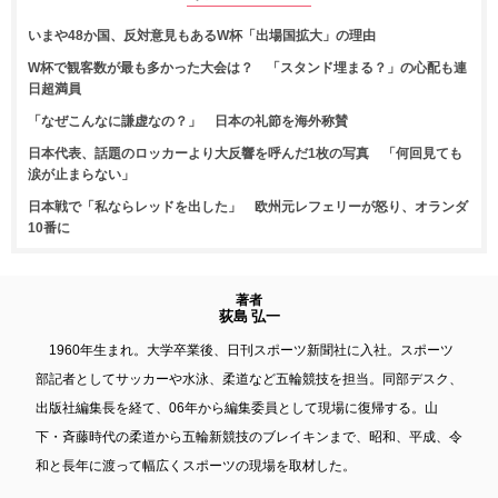
いまや48か国、反対意見もあるW杯「出場国拡大」の理由
W杯で観客数が最も多かった大会は？ 「スタンド埋まる？」の心配も連
日超満員
「なぜこんなに謙虚なの？」 日本の礼節を海外称賛
日本代表、話題のロッカーより大反響を呼んだ1枚の写真 「何回見ても
涙が止まらない」
日本戦で「私ならレッドを出した」 欧州元レフェリーが怒り、オランダ
10番に
著者
荻島 弘一
1960年生まれ。大学卒業後、日刊スポーツ新聞社に入社。スポーツ
部記者としてサッカーや水泳、柔道など五輪競技を担当。同部デスク、
出版社編集長を経て、06年から編集委員として現場に復帰する。山
下・斉藤時代の柔道から五輪新競技のブレイキンまで、昭和、平成、令
和と長年に渡って幅広くスポーツの現場を取材した。