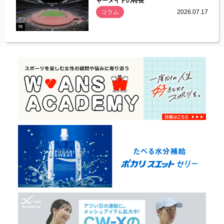
ャーメイドの特長
コラム
2026.07.17
.07.21
PR