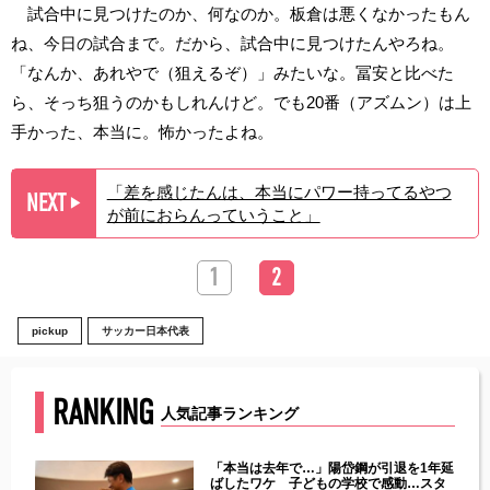
試合中に見つけたのか、何なのか。板倉は悪くなかったもん
ね、今日の試合まで。だから、試合中に見つけたんやろね。
「なんか、あれやで（狙えるぞ）」みたいな。冨安と比べた
ら、そっち狙うのかもしれんけど。でも20番（アズムン）は上
手かった、本当に。怖かったよね。
「差を感じたんは、本当にパワー持ってるやつ
NEXT
▶︎
が前におらんっていうこと」
1
2
pickup
サッカー日本代表
RANKING
人気記事ランキング
じた違
「本当は去年で…」陽岱鋼が引退を1年延
す」永
ばしたワケ 子どもの学校で感動…スタ