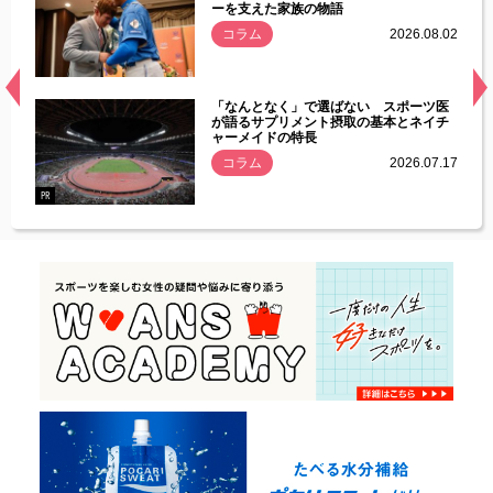
ーを支えた家族の物語
.08.01
コラム
2026.08.02
経異常
「なんとなく」で選ばない スポーツ医
づいた
が語るサプリメント摂取の基本とネイチ
ャーメイドの特長
コラム
2026.07.17
.07.21
PR