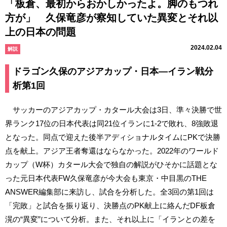
「板倉、最初からおかしかったよ。脚のもつれ
方が」 久保竜彦が察知していた異変とそれ以
上の日本の問題
2024.02.04
解説
ドラゴン久保のアジアカップ・日本―イラン戦分
析第1回
サッカーのアジアカップ・カタール大会は3日、準々決勝で世
界ランク17位の日本代表は同21位イランに1-2で敗れ、8強敗退
となった。同点で迎えた後半アディショナルタイムにPKで決勝
点を献上。アジア王者奪還はならなかった。2022年のワールド
カップ（W杯）カタール大会で独自の解説がひそかに話題とな
った元日本代表FW久保竜彦が今大会も東京・中目黒のTHE
ANSWER編集部に来訪し、試合を分析した。全3回の第1回は
「完敗」と試合を振り返り、決勝点のPK献上に絡んだDF板倉
滉の“異変”について分析。また、それ以上に「イランとの差を