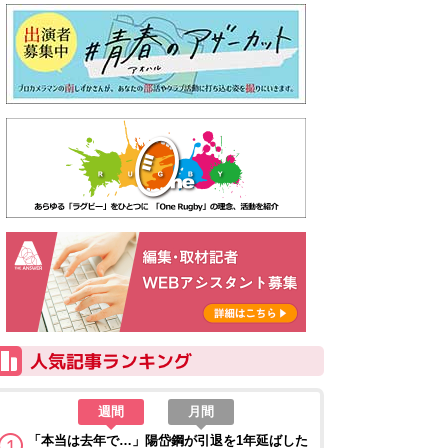
週間
月間
「本当は去年で…」陽岱鋼が引退を1年延ばした