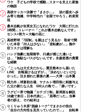
ワケ 子どもの学校で感動…スターを支えた家族
の物語
高校サッカー決勝で「まさか…」 涙の盟友へ歩
み寄り抱擁、中学時代の「全国でやろう」約束実
現
桑木志帆が全英女王になれたワケ 大雨に打たれ
1時間…トレーナー「これが桑木志帆なんです」
センス×努力＝大輪の花に
高校野球「7回制」を親はどう見るか 取材で聞
いた本音「20人は少ない」「逆転劇が…」熱中
症リスクは理解も
ハンド強豪に短期留学、21歳が感じた違いと
は…「無駄なパスがないんです」永森悠透の貴重
な経験
「こっちは大丈夫だから」震災熊本から届いた
LINE 吉報届けるはずが…「決めないといけな
かった」泣き崩れた最後の夏――大津・山本翼
戦力外→球宴初出場、ヤクルト増田珠に刺激与え
た父の新たな人生 600人の島で…「凄いです」
ラグビー界で物議「カテゴリ制」新局面を解説
18歳で来日→日本代表に…「屈辱だった」当事
者の訴え、その結末は
りくりゅう木原“脱線トーク”でまさかの告白
「自分の方向性を見失っていたので…」 自転車