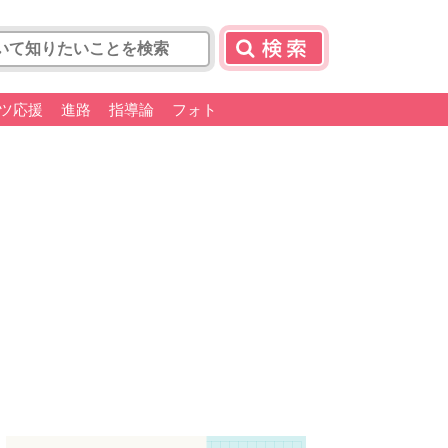
ツ応援
進路
指導論
フォト