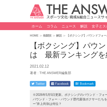
ホーム
コラム
ニュース
解説
女子とス
HOME
格闘技
解説
【ボクシング】パウンドフォー
【ボクシング】パウン
は 最新ランキングを
2021.02.12
著者 :
THE ANSWER編集部
Twitter
Facebook
B!
Bookmark
※2026年5月5日更新。ボクシングのパウンド・フ
パウンド・フォー・パウンド歴代最強ボクサーたちを
ー”井上尚弥は何位？