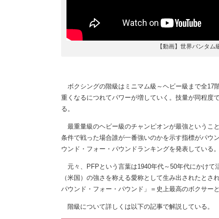
【動画】世界バンタム級
ボクシングの階級はミニマム級～ヘビー級まで全17
重くなるにつれてパワーが増していく。技量が同程度
る。
最重量級のヘビー級のチャンピオンが最強ということ
条件で戦った場合誰が一番強いのかを示す指標がパウ
ウンド・フォー・パウンドランキングを発表している
元々、PFPという言葉は1940年代～50年代にかけ
（米国）の強さを称える愛称として生み出されたとさ
パウンド・フォー・パウンド」＝史上最高のボクサー
階級について詳しくは以下の記事で解説している。