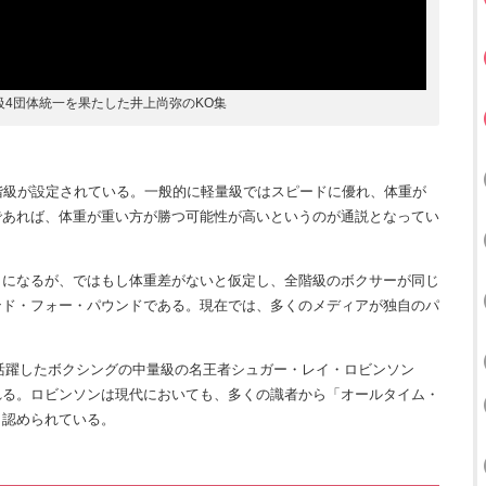
4団体統一を果たした井上尚弥のKO集
階級が設定されている。一般的に軽量級ではスピードに優れ、体重が
であれば、体重が重い方が勝つ可能性が高いというのが通説となってい
になるが、ではもし体重差がないと仮定し、全階級のボクサーが同じ
ンド・フォー・パウンドである。現在では、多くのメディアが独自のパ
。
て活躍したボクシングの中量級の名王者シュガー・レイ・ロビンソン
れる。ロビンソンは現代においても、多くの識者から「オールタイム・
と認められている。