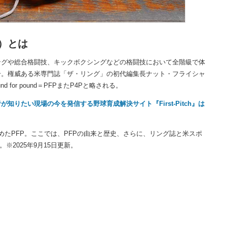
）とは
ングや総合格闘技、キックボクシングなどの格闘技において全階級で体
号。権威ある米専門誌「ザ・リング」の初代編集長ナット・フライシャ
for pound＝PFPまたP4Pと略される。
りたい現場の今を発信する野球育成解決サイト『First-Pitch』は
たPFP。ここでは、PFPの由来と歴史、さらに、リング誌と米スポ
※2025年9月15日更新。