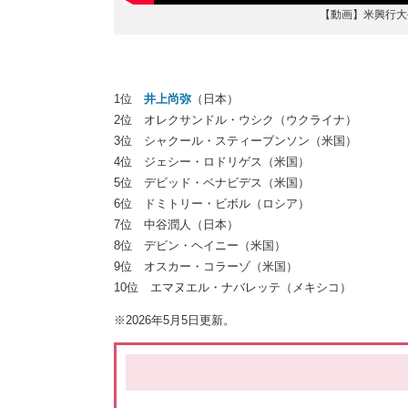
【動画】米興行大
1位
井上尚弥
（日本）
2位 オレクサンドル・ウシク（ウクライナ）
3位 シャクール・スティーブンソン（米国）
4位 ジェシー・ロドリゲス（米国）
5位 デビッド・ベナビデス（米国）
6位 ドミトリー・ビボル（ロシア）
7位 中谷潤人（日本）
8位 デビン・ヘイニー（米国）
9位 オスカー・コラーゾ（米国）
10位 エマヌエル・ナバレッテ（メキシコ）
※2026年5月5日更新。