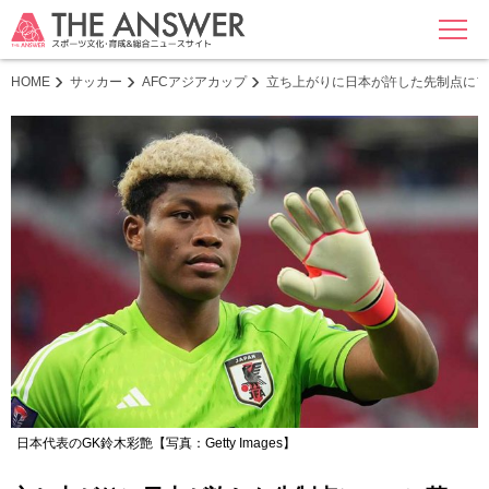
MENU
HOME
サッカー
AFCアジアカップ
立ち上がりに日本が許した先制点にフ
日本代表のGK鈴木彩艶【写真：Getty Images】