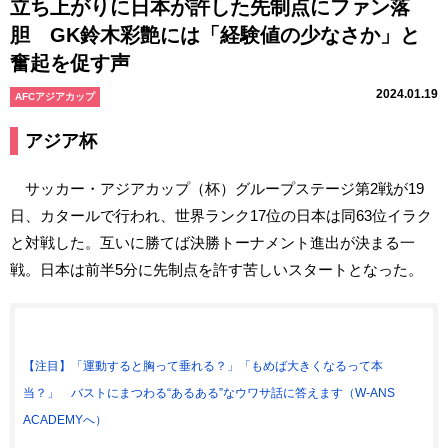
立ち上がりに日本が許した先制点にファン落
胆 GK鈴木彩艶には「経験値の少なさか」と
奮起を促す声
2024.01.19
AFCアジアカップ
アジア杯
サッカー・アジアカップ（杯）グループステージ第2戦が19
日、カタールで行われ、世界ランク17位の日本は同63位イラク
と対戦した。互いに勝てば決勝トーナメント進出が決まる一
戦。日本は前半5分に先制点を許す苦しいスタートとなった。
【注目】「運動すると胸って垂れる？」「もめば大きくなるって本
当？」 バストにまつわる“あるある”なウワサ話に答えます（W-ANS
ACADEMYへ）