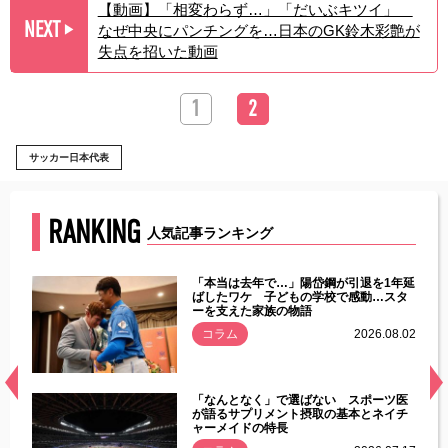
【動画】「相変わらず…」「だいぶキツイ」
NEXT
なぜ中央にパンチングを…日本のGK鈴木彩艶が
▶︎
失点を招いた動画
1
2
サッカー日本代表
RANKING
人気記事ランキング
じた違
「本当は去年で…」陽岱鋼が引退を1年延
す」永
ばしたワケ 子どもの学校で感動…スタ
ーを支えた家族の物語
.08.01
コラム
2026.08.02
経異常
「なんとなく」で選ばない スポーツ医
づいた
が語るサプリメント摂取の基本とネイチ
ャーメイドの特長