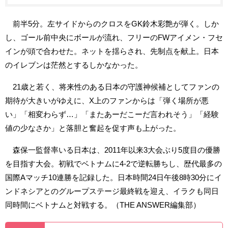
前半5分。左サイドからのクロスをGK鈴木彩艶が弾く。しか
し、ゴール前中央にボールが流れ、フリーのFWアイメン・フセ
インが頭で合わせた。ネットを揺らされ、先制点を献上。日本
のイレブンは茫然とするしかなかった。
21歳と若く、将来性のある日本の守護神候補としてファンの
期待が大きいがゆえに、X上のファンからは「弾く場所が悪
い」「相変わらず…」「またあーだこーだ言われそう」「経験
値の少なさか」と落胆と奮起を促す声も上がった。
森保一監督率いる日本は、2011年以来3大会ぶり5度目の優勝
を目指す大会。初戦でベトナムに4-2で逆転勝ちし、歴代最多の
国際Aマッチ10連勝を記録した。日本時間24日午後8時30分にイ
ンドネシアとのグループステージ最終戦を迎え、イラクも同日
同時間にベトナムと対戦する。（THE ANSWER編集部）