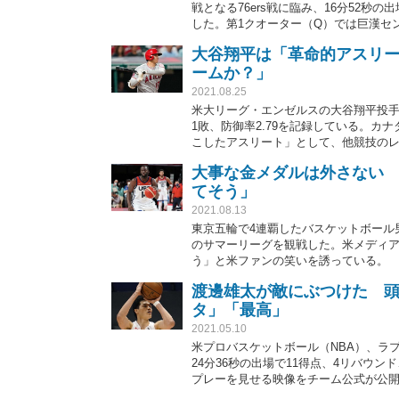
戦となる76ers戦に臨み、16分52秒の
した。第1クオーター（Q）では巨漢セ
ム公式が公開すると、「タイミングド
大谷翔平は「革命的アスリ
ームか？」
2021.08.25
米大リーグ・エンゼルスの大谷翔平投手
1敗、防御率2.79を記録している。
こしたアスリート」として、他競技の
大事な金メダルは外さない 
てそう」
2021.08.13
東京五輪で4連覇したバスケットボール
のサマーリーグを観戦した。米メディ
う」と米ファンの笑いを誘っている。
渡邊雄太が敵にぶつけた 
タ」「最高」
2021.05.10
米プロバスケットボール（NBA）、ラ
24分36秒の出場で11得点、4リバウン
プレーを見せる映像をチーム公式が公