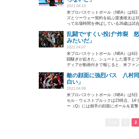
2021.04.10
米プロバスケットボール（NBA）は8日
ズとツーウェー契約を結ぶ渡邊雄太は16
って出場時間を伸ばしている26歳は試
た。
乱闘で“すくい投げ”炸裂 
みたいだ」
2021.04.07
米プロバスケットボール（NBA）は6
闘騒ぎが起きた。シュートした選手とブ
ディアが動画付きで報じると、米ファン
る。
敵の顔面に強烈パス 八村同
白い」
2021.04.06
米プロバスケットボール（NBA）は5日
セル・ウェストブルックは23得点、14
ー（Q）には相手の顔面にボールを直撃
ファンの笑いを誘っている。
1 / 4
1
2