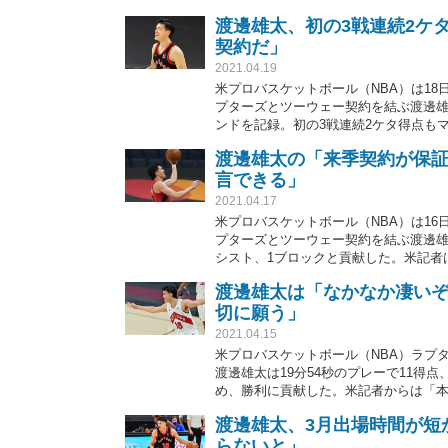
渡邊雄太、初の3戦連続2ケ
契約だ」
2021.04.19
米プロバスケットボール（NBA）は18日
プターズとツーウェー契約を結ぶ渡邊雄太
ンドを記録。初の3戦連続2ケタ得点も
現地実況席も興奮の声を上げた得点映
渡邊雄太の「来季契約が保証
せられている。
言できる」
2021.04.17
米プロバスケットボール（NBA）は16日
プターズとツーウェー契約を結ぶ渡邊雄太
シスト、1ブロックと貢献した。米記者
る。
渡邊雄太は「なかなか凄い
切に願う」
2021.04.15
米プロバスケットボール（NBA）ラプター
渡邊雄太は19分54秒のプレーで11得
め、勝利に貢献した。米記者からは「
次々と称賛の声が上がっている。
渡邊雄太、3月出場時間が短
らないと」