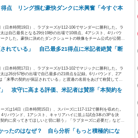
タ得点 リング掴む豪快ダンクに米興奮「今すぐ本
（日本時間19日）、ラプターズが112-106でサンダーに勝利した。ラ
は自己最長となる29分19秒の出場で10得点、4アシスト、4リバウ
マークした。豪快に決めたダンクシュートの映像をチーム公式が公開。
像に、米ファンからは「美しい。今すぐ本契約だ」などとコメントが寄
されている」 自己最多21得点に米記者絶賛「断
（日本時間17日）、ラプターズが113-102でマジックに勝利した。ラ
は26分57秒の出場で自己最多の21得点を記録。6リバウンド、2ア
は「来季の契約が保証されている」と渡邊の名前をあげて称賛してい
ぞ」 攻守に高まる評価、米記者は賛辞「本契約を
ズは14日（日本時間15日）、スパーズに117-112で勝利を収めた。
点、4リバウンド、1アシスト、キャリアハイに並ぶ1試合3本の3Pを決
本契約に戻ってきてほしいと切に願う」「ラプターズに必要だ」などと
かったのはなぜ？ 自ら分析「もっと積極的にな