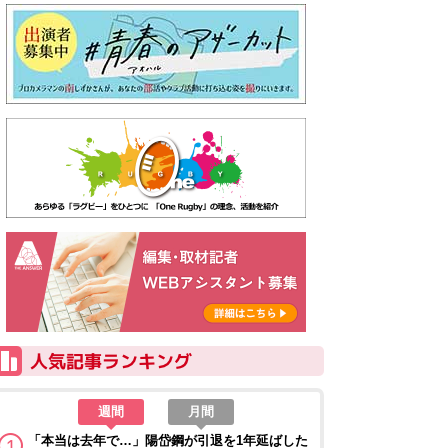
週間
月間
「本当は去年で…」陽岱鋼が引退を1年延ばした