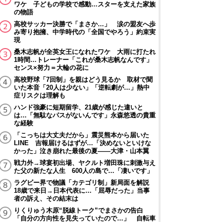
ワケ 子どもの学校で感動…スターを支えた家族
の物語
高校サッカー決勝で「まさか…」 涙の盟友へ歩
み寄り抱擁、中学時代の「全国でやろう」約束実
現
桑木志帆が全英女王になれたワケ 大雨に打たれ
1時間…トレーナー「これが桑木志帆なんです」
センス×努力＝大輪の花に
高校野球「7回制」を親はどう見るか 取材で聞
いた本音「20人は少ない」「逆転劇が…」熱中
症リスクは理解も
ハンド強豪に短期留学、21歳が感じた違いと
は…「無駄なパスがないんです」永森悠透の貴重
な経験
「こっちは大丈夫だから」震災熊本から届いた
LINE 吉報届けるはずが…「決めないといけな
かった」泣き崩れた最後の夏――大津・山本翼
戦力外→球宴初出場、ヤクルト増田珠に刺激与え
た父の新たな人生 600人の島で…「凄いです」
ラグビー界で物議「カテゴリ制」新局面を解説
18歳で来日→日本代表に…「屈辱だった」当事
者の訴え、その結末は
りくりゅう木原“脱線トーク”でまさかの告白
「自分の方向性を見失っていたので…」 自転車