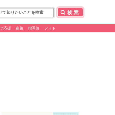
ツ応援
進路
指導論
フォト