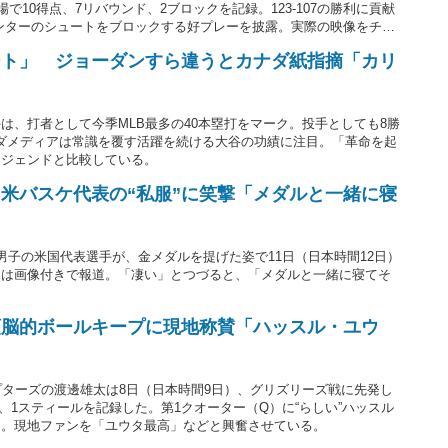
出場で10得点、7リバウンド、2ブロックを記録。123-107の勝利に貢献
ンターのシュートをブロックする好プレーを披露。実際の映像をチー
ンピシャ」などとファンを興奮させている。
ート」 ジョーダンすら違うとカナダ紙指摘「カリ
は、打者として今季MLB最多の40本塁打をマーク。投手としても8勝
カナダメディアは常識を覆す活躍を続ける大谷の功績に注目。「革命を起
レジェンドと比較している。
米バスケ代表の“私服”に笑撃「メダルと一緒に寝
男子の米国代表選手が、金メダルを提げた姿で11日（日本時間12日）
アは画像付きで報道。「凄い」とつづると、「メダルと一緒に寝てそ
頭脳的ボールキープに現地称賛「ハッスル・ユウ
プターズの渡邊雄太は8日（日本時間9日）、グリズリーズ戦に先発し
ド、1スティールを記録した。第1クオーター（Q）に“らしい”ハッスル
開。現地ファンを「ユウタ最高」などと興奮させている。