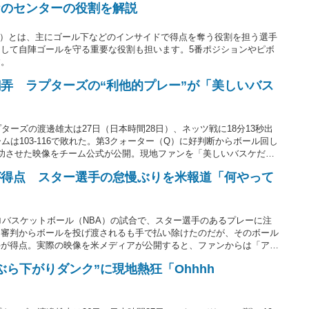
ケのセンターの役割を解説
r,C）とは、主にゴール下などのインサイドで得点を奪う役割を担う選手
して自陣ゴールを守る重要な役割も担います。5番ポジションやピボ
す。
弄 ラプターズの“利他的プレー”が「美しいバス
ターズの渡邊雄太は27日（日本時間28日）、ネッツ戦に18分13秒出
ムは103-116で敗れた。第3クォーター（Q）に好判断からボール回し
功させた映像をチーム公式が公開。現地ファンを「美しいバスケだ」
。
が得点 スター選手の怠慢ぶりを米報道「何やって
プロバスケットボール（NBA）の試合で、スター選手のあるプレーに注
、審判からボールを投げ渡されるも手で払い除けたのだが、そのボール
手が得点。実際の映像を米メディアが公開すると、ファンからは「アシ
の？」などと疑問の声があがっている。
ら下がりダンク”に現地熱狂「Ohhhh