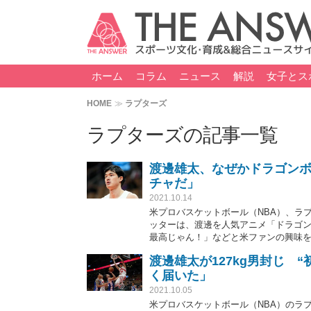
ホーム
コラム
ニュース
解説
女子とス
HOME
ラプターズ
ラプターズの記事一覧
渡邊雄太、なぜかドラゴンボ
チャだ」
2021.10.14
米プロバスケットボール（NBA）、ラ
ッターは、渡邊を人気アニメ「ドラゴ
最高じゃん！」などと米ファンの興味
渡邊雄太が127kg男封じ 
く届いた」
2021.10.05
米プロバスケットボール（NBA）のラ