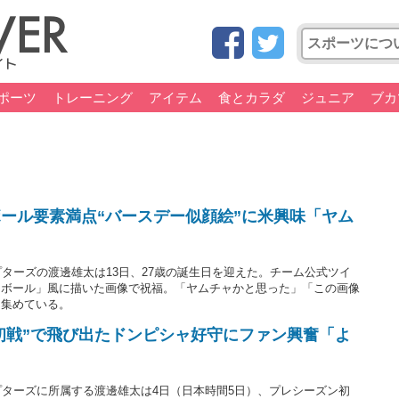
ポーツ
トレーニング
アイテム
食とカラダ
ジュニア
ブカ
ール要素満点“バースデー似顔絵”に米興味「ヤム
プターズの渡邊雄太は13日、27歳の誕生日を迎えた。チーム公式ツイ
ンボール」風に描いた画像で祝福。「ヤムチャかと思った」「この画像
を集めている。
“初戦”で飛び出たドンピシャ好守にファン興奮「よ
プターズに所属する渡邊雄太は4日（日本時間5日）、プレシーズン初