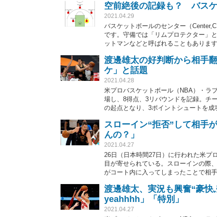
空前絶後の記録も？ バス
2021.04.29
バスケットボールのセンター（Cente
です。守備では「リムプロテクター」と
ットマンなどと呼ばれることもありま
渡邊雄太の好判断から相手翻
ケ」と話題
2021.04.28
米プロバスケットボール（NBA）・ラプ
場し、8得点、3リバウンドを記録。チー
の起点となり、3ポイントシュートを成
「ユウタはバケモノ」と虜にしている
スローイン“拒否”して相手
んの？」
2021.04.27
26日（日本時間27日）に行われた米
目が寄せられている。スローインの際
がコート内に入ってしまったことで相
ストじゃん」「なぜこんなことをした
渡邊雄太、実況も興奮“豪快ぶ
yeahhhh」「特別」
2021.04.27