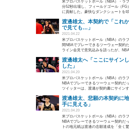
米プロバスケットボール（NBA）・ラプ
分52秒出場し、フィールドゴール（FG）
に貢献した。豪快なダンクシュートを
別」「真のMVP」などと熱狂させてい
渡邊雄太、本契約で「これ
で見ても…」
2021.04.22
米プロバスケットボール（NBA）のラ
間NBAでプレーできるツーウェー契約
ライン会見で意気込みを語ったが、NB
渡邊雄太へ「ここにサインし
した」
2021.04.20
米プロバスケットボール（NBA）のラ
NBAでプレーできるツーウェー契約だ
ツイッターは、渡邊が契約書にサイン
「誇りに思うよ」と感動のコメントが
渡邊雄太、悲願の本契約に地
手に見える」
2021.04.20
米プロバスケットボール（NBA）のラ
NBAでプレーできるツーウェー契約だ
トの地元紙は渡邊の念願達成を「全く