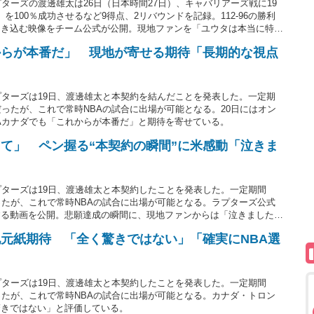
ターズの渡邊雄太は26日（日本時間27日）、キャバリアーズ戦に19
を100％成功させるなど9得点、2リバウンドを記録。112-96の勝利
叩き込む映像をチーム公式が公開。現地ファンを「ユウタは本当に特
る。
からが本番だ」 現地が寄せる期待「長期的な視点
プターズは19日、渡邊雄太と本契約を結んだことを発表した。一定期
だったが、これで常時NBAの試合に出場が可能となる。20日にはオン
Aカナダでも「これからが本番だ」と期待を寄せている。
て」 ペン握る“本契約の瞬間”に米感動「泣きま
プターズは19日、渡邊雄太と本契約したことを発表した。一定期間
ったが、これで常時NBAの試合に出場が可能となる。ラプターズ公式
する動画を公開。悲願達成の瞬間に、現地ファンからは「泣きました」
寄せられている。
元紙期待 「全く驚きではない」「確実にNBA選
プターズは19日、渡邊雄太と本契約したことを発表した。一定期間
ったが、これで常時NBAの試合に出場が可能となる。カナダ・トロン
驚きではない」と評価している。