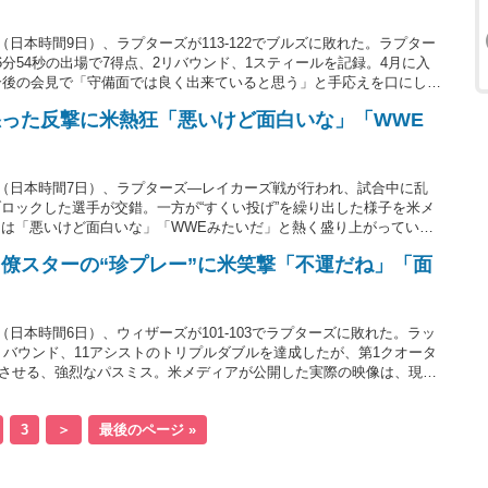
（日本時間9日）、ラプターズが113-122でブルズに敗れた。ラプター
分54秒の出場で7得点、2リバウンド、1スティールを記録。4月に入
合後の会見で「守備面では良く出来ていると思う」と手応えを口にし
怒った反撃に米熱狂「悪いけど面白いな」「WWE
日（日本時間7日）、ラプターズ―レイカーズ戦が行われ、試合中に乱
ロックした選手が交錯。一方が“すくい投げ”を繰り出した様子を米メ
は「悪いけど面白いな」「WWEみたいだ」と熱く盛り上がってい
僚スターの“珍プレー”に米笑撃「不運だね」「面
（日本時間6日）、ウィザーズが101-103でラプターズに敗れた。ラッ
リバウンド、11アシストのトリプルダブルを達成したが、第1クオータ
させる、強烈なパスミス。米メディアが公開した実際の映像は、現地
3
＞
最後のページ »