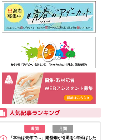
週間
月間
「本当は去年で…」陽岱鋼が引退を1年延ばした