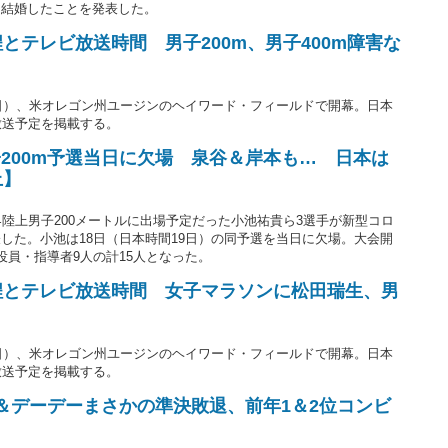
と結婚したことを発表した。
とテレビ放送時間 男子200m、男子400m障害な
6日）、米オレゴン州ユージンのヘイワード・フィールドで開幕。日本
放送予定を掲載する。
200m予選当日に欠場 泉谷＆岸本も… 日本は
上】
界陸上男子200メートルに出場予定だった小池祐貴ら3選手が新型コロ
した。小池は18日（日本時間19日）の同予選を当日に欠場。大会開
役員・指導者9人の計15人となった。
程とテレビ放送時間 女子マラソンに松田瑞生、男
6日）、米オレゴン州ユージンのヘイワード・フィールドで開幕。日本
放送予定を掲載する。
平＆デーデーまさかの準決敗退、前年1＆2位コンビ