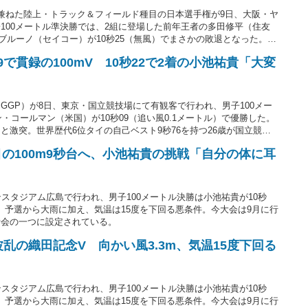
兼ねた陸上・トラック＆フィールド種目の日本選手権が9日、大阪・ヤ
100メートル準決勝では、2組に登場した前年王者の多田修平（住友
・ブルーノ（セイコー）が10秒25（無風）でまさかの敗退となった。3
ンブルウィードTC）は10秒04（追い風0.8メートル）で全体1位。
で貫録の100mV 10秒22で2着の小池祐貴「大変
GGP）が8日、東京・国立競技場にて有観客で行われ、男子100メー
ン・コールマン（米国）が10秒09（追い風0.1メートル）で優勝した。
と激突。世界歴代6位タイの自己ベスト9秒76を持つ26歳が国立競技
目の100m9秒台へ、小池祐貴の挑戦「自分の体に耳
スタジアム広島で行われ、男子100メートル決勝は小池祐貴が10秒
た。予選から大雨に加え、気温は15度を下回る悪条件。今大会は9月に行
考会の一つに設定されている。
波乱の織田記念V 向かい風3.3m、気温15度下回る
スタジアム広島で行われ、男子100メートル決勝は小池祐貴が10秒
た。予選から大雨に加え、気温は15度を下回る悪条件。今大会は9月に行