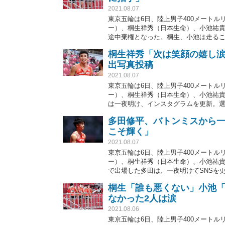
2021.08.07
東京五輪は6日、陸上男子400メート
ー）、桐生祥秀（日本生命）、小池祐
途中棄権となった。桐生、小池は走る
き、声をかけるシーンが見られた。SN
桐生祥秀「次は笑顔の嬉し
とではない」などと感動の声があがっ
出写真投稿
2021.08.07
東京五輪は6日、陸上男子400メート
ー）、桐生祥秀（日本生命）、小池祐
は一夜明け、インスタグラムを更新。
す！！」と誓った。
多田修平、バトンミスから
こそ輝く」
2021.08.07
東京五輪は6日、陸上男子400メート
ー）、桐生祥秀（日本生命）、小池祐貴
で出場した多田は、一夜明けてSNSを
しいですが、次こそは、必ず輝きます
桐生「誰も悪くない」小池
なかった2人は涙
2021.08.06
東京五輪は6日、陸上男子400メート