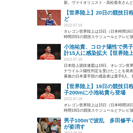
新。ヴァイオリニスト・高松亜衣さん
【世界陸上】20日の競技日程
ど
2022.07.19
オレゴン世界陸上は15日（日本時間1
時間20日の競技スケジュールとテレビ
小池祐貴、コロナ陽性で男子
計15人に感染拡大【世界陸
2022.07.19
日本陸上競技連盟は19日、オレゴン世
ナウイルス陽性判定を受けたことを発表
幕後の日本選手団の感染者は選手6人、
【世界陸上】19日の競技日
子200mに小池祐貴ら登場
2022.07.18
オレゴン世界陸上は15日（日本時間1
時間19日の競技スケジュールとテレビ
男子100mで波乱 多田修
が姿消す
2022.06.09