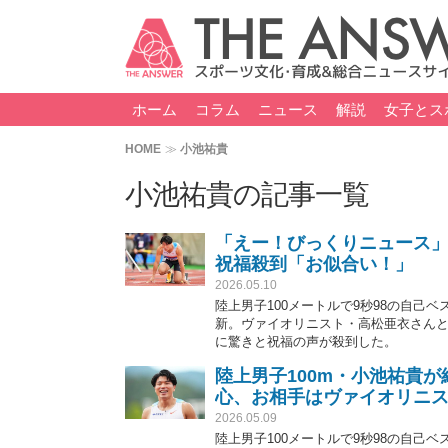
ホーム
コラム
ニュース
解説
女子とス
HOME
小池祐貴
小池祐貴の記事一覧
「えー！びっくりニュース」
祝福殺到「お似合い！」
2026.05.10
陸上男子100メートルで9秒98の自己
新。ヴァイオリニスト・高松亜衣さんと
に驚きと祝福の声が殺到した。
陸上男子100m・小池祐貴
心、お相手はヴァイオリニ
2026.05.09
陸上男子100メートルで9秒98の自己