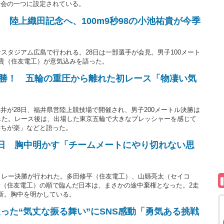
考会の一つに設定されている。
 陸上織田記念へ、100m9秒98の小池祐貴が今季
スタジアム広島で行われる。28日は一部選手が会見。男子100メート
祐貴（住友電工）が意気込みを語った。
m優勝！ 五輪の重圧から離れた初レース「物凄い気
井が28日、福井県営陸上競技場で開催され、男子200メートル決勝は
勝した。レース後は、出場した東京五輪で大きなプレッシャーを感じて
持ちが楽」などと語った。
日 胸中明かす「チームメートにやり切れない思
ルリレー決勝が行われた。多田修平（住友電工）、山縣亮太（セイコ
（住友電工）の順で臨んだ日本は、まさかの途中棄権となった。2走
新。胸中を明かしている。
った“気丈な振る舞い”にSNS感動「勇気ある挑戦