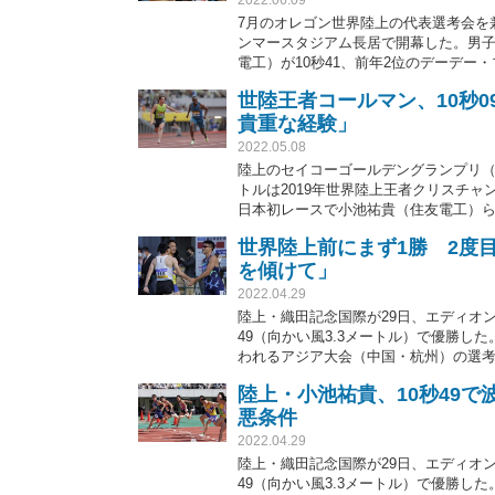
7月のオレゴン世界陸上の代表選考会を
ンマースタジアム長居で開幕した。男子
電工）が10秒41、前年2位のデーデー
組に登場したサニブラウン・ハキーム（タ
世陸王者コールマン、10秒09
世界陸上参加標準を突破した。
貴重な経験」
2022.05.08
陸上のセイコーゴールデングランプリ（
トルは2019年世界陸上王者クリスチャ
日本初レースで小池祐貴（住友電工）ら
場を疾走した。
世界陸上前にまず1勝 2度
を傾けて」
2022.04.29
陸上・織田記念国際が29日、エディオン
49（向かい風3.3メートル）で優勝し
われるアジア大会（中国・杭州）の選
陸上・小池祐貴、10秒49で
悪条件
2022.04.29
陸上・織田記念国際が29日、エディオン
49（向かい風3.3メートル）で優勝し