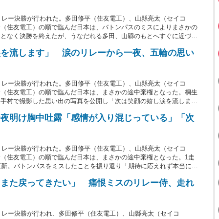
ルリレー決勝が行われた。多田修平（住友電工）、山縣亮太（セイコ
貴（住友電工）の順で臨んだ日本は、バトンパスのミスによりまさかの
ことなく決勝を終えたが、うなだれる多田、山縣のもとへすぐに近づ
S上の日本人ファンからは「胸が熱くなりました」「誰にでもできるこ
涙を流します」 涙のリレーから一夜、五輪の思い
ている。
ルリレー決勝が行われた。多田修平（住友電工）、山縣亮太（セイコ
貴（住友電工）の順で臨んだ日本は、まさかの途中棄権となった。桐生
選手村で撮影した思い出の写真を公開し「次は笑顔の嬉し涙を流しま
一夜明け胸中吐露「感情が入り混じっている」「次
ルリレー決勝が行われた。多田修平（住友電工）、山縣亮太（セイコ
（住友電工）の順で臨んだ日本は、まさかの途中棄権となった。1走
更新。バトンパスをミスしたことを振り返り「期待に応えれず本当に悔
」などと記した。
「また戻ってきたい」 痛恨ミスのリレー侍、走れ
ルリレー決勝が行われ、多田修平（住友電工）、山縣亮太（セイコ