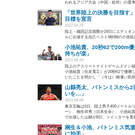
われるアジア大会（中国・杭州）の選
「世界陸上の決勝を目指す」
目標を宣言
2022.04.28
陸上・織田記念国際が29日にエディオン
ルに出場する自己ベスト9秒98の小池
小池祐貴、20秒62で200
持ちが楽」
2021.08.28
陸上のアスリートナイトゲームズイン福
小池祐貴（住友電工）が20秒62で優
いたことを明かし「（今は）物凄い気
山縣亮太、バトンミスから2
いを…」
2021.08.08
東京五輪は6日、陸上男子400メート
ー）、桐生祥秀（日本生命）、小池祐貴
で出場した山縣が8日、ツイッターを更
桐生＆小池、バトンミス気遣
に拍手」