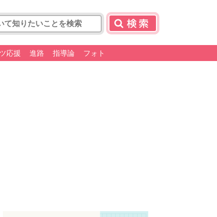
ツ応援
進路
指導論
フォト