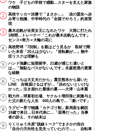
ワケ 子どもの学校で感動…スターを支えた家族
の物語
高校サッカー決勝で「まさか…」 涙の盟友へ歩
み寄り抱擁、中学時代の「全国でやろう」約束実
現
桑木志帆が全英女王になれたワケ 大雨に打たれ
1時間…トレーナー「これが桑木志帆なんです」
センス×努力＝大輪の花に
高校野球「7回制」を親はどう見るか 取材で聞
いた本音「20人は少ない」「逆転劇が…」熱中
症リスクは理解も
ハンド強豪に短期留学、21歳が感じた違いと
は…「無駄なパスがないんです」永森悠透の貴重
な経験
「こっちは大丈夫だから」震災熊本から届いた
LINE 吉報届けるはずが…「決めないといけな
かった」泣き崩れた最後の夏――大津・山本翼
戦力外→球宴初出場、ヤクルト増田珠に刺激与え
た父の新たな人生 600人の島で…「凄いです」
ラグビー界で物議「カテゴリ制」新局面を解説
18歳で来日→日本代表に…「屈辱だった」当事
者の訴え、その結末は
りくりゅう木原“脱線トーク”でまさかの告白
「自分の方向性を見失っていたので…」 自転車