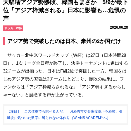
大幅増アジア勢惨敗、韓国もまさか 5/9が最下
位「アジア枠減される」日本に影響も…危惧の
声
2026.06.28
サッカーW杯
アジア勢で突破したのは日本、豪州の2か国だけ
サッカー北中米ワールドカップ（W杯）は27日（日本時間28
日）、1次リーグ全日程が終了し、決勝トーナメントに進出する
32チームが出揃った。日本はF組2位で突破した一方、韓国をは
じめアジア勢の32強は2チームにとどまり、惨敗の結果に。フ
ァンからは「アジア枠減らされるな」「アジア弱すぎるからし
ゃーない」と懸念する声が上がっている。
【注目】「この体重でも跳べるんだ」 月経異常や骨密度低下を経験、引
退後に気づいた数字に縛られない体作り（W-ANS ACADEMYへ）