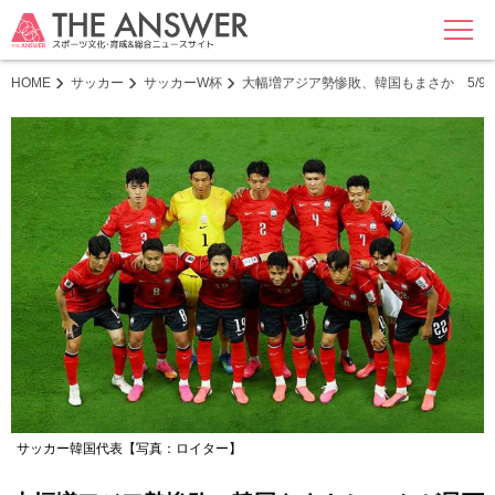
MENU
HOME
サッカー
サッカーW杯
大幅増アジア勢惨敗、韓国もまさか 5/
サッカー韓国代表【写真：ロイター】