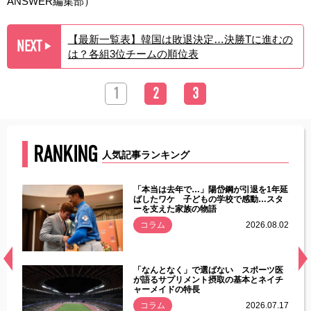
ANSWER編集部）
【最新一覧表】韓国は敗退決定…決勝Tに進むの
NEXT
▶︎
は？各組3位チームの順位表
1
2
3
RANKING
人気記事ランキング
じた違
「本当は去年で…」陽岱鋼が引退を1年延
す」永
ばしたワケ 子どもの学校で感動…スタ
ーを支えた家族の物語
.08.01
コラム
2026.08.02
経異常
「なんとなく」で選ばない スポーツ医
づいた
が語るサプリメント摂取の基本とネイチ
ャーメイドの特長
コラム
2026.07.17