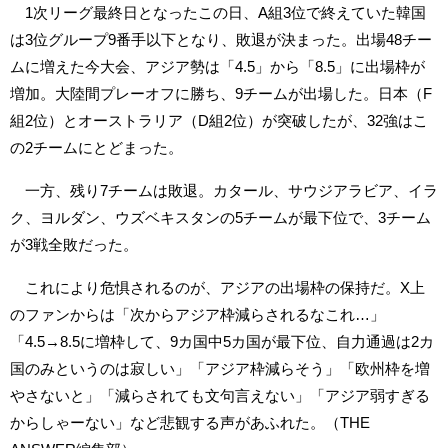
1次リーグ最終日となったこの日、A組3位で終えていた韓国
は3位グループ9番手以下となり、敗退が決まった。出場48チー
ムに増えた今大会、アジア勢は「4.5」から「8.5」に出場枠が
増加。大陸間プレーオフに勝ち、9チームが出場した。日本（F
組2位）とオーストラリア（D組2位）が突破したが、32強はこ
の2チームにとどまった。
一方、残り7チームは敗退。カタール、サウジアラビア、イラ
ク、ヨルダン、ウズベキスタンの5チームが最下位で、3チーム
が3戦全敗だった。
これにより危惧されるのが、アジアの出場枠の保持だ。X上
のファンからは「次からアジア枠減らされるなこれ…」
「4.5→8.5に増枠して、9カ国中5カ国が最下位、自力通過は2カ
国のみというのは寂しい」「アジア枠減らそう」「欧州枠を増
やさないと」「減らされても文句言えない」「アジア弱すぎる
からしゃーない」など悲観する声があふれた。（THE