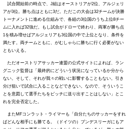
試合開始前の時点で、J組はオーストリアが2位、アルジェリ
アが3位。勝ち点はともに3だ。ただこの大会は32チームが決勝
トーナメントに進める仕組みで、各組の3位国のうち上位8チー
ムに入れば32強だ。もし試合がドローで終わり、両軍が勝ち点
1を積み増せばアルジェリアも3位国の中で上位となり、条件を
満たす。両チームともに、がむしゃらに勝ちに行く必要がない
ともいえる。
ただオーストリアサッカー連盟の公式サイトによれば、ラン
グニック監督は「最終的にどういう状況になっているか分から
ない。そして、それが我々の戦いに影響することもない。引き
分け狙いで試合に入ることなどできない。なので、そういうこ
とを意図して選手たちをピッチに送り出すことはしない」とこ
れを完全否定した。
またMFコンラット・ライマーも「自分たちのサッカーをすれ
ばどんな相手にも勝てる。（ドイツの）ブンデスリーガにもア