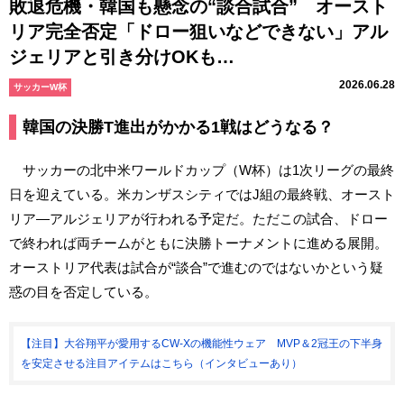
敗退危機・韓国も懸念の“談合試合” オースト
リア完全否定「ドロー狙いなどできない」アル
ジェリアと引き分けOKも…
2026.06.28
サッカーW杯
韓国の決勝T進出がかかる1戦はどうなる？
サッカーの北中米ワールドカップ（W杯）は1次リーグの最終
日を迎えている。米カンザスシティではJ組の最終戦、オースト
リア―アルジェリアが行われる予定だ。ただこの試合、ドロー
で終われば両チームがともに決勝トーナメントに進める展開。
オーストリア代表は試合が“談合”で進むのではないかという疑
惑の目を否定している。
【注目】大谷翔平が愛用するCW-Xの機能性ウェア MVP＆2冠王の下半身
を安定させる注目アイテムはこちら（インタビューあり）