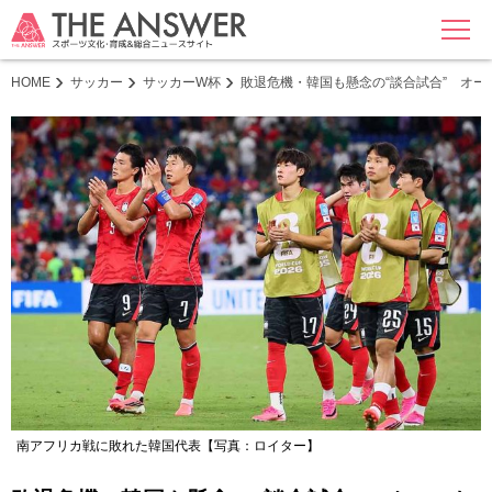
MENU
HOME
サッカー
サッカーW杯
敗退危機・韓国も懸念の“談合試合” オ
南アフリカ戦に敗れた韓国代表【写真：ロイター】