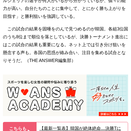
ルジェリアの選手が何人かいるから分かっているが、個々の能
力が高い。自分たちのことに集中して、とにかく勝ち上がりを
目指す」と勝利狙いを強調している。
この試合の結果を固唾をのんで見つめるのが韓国。各組3位国
のうち8位まで順位を落としているが、決勝トーナメント進出に
はこの試合の結果も重要になる。ネット上では引き分け狙いを
懸念する声も。各国の思惑が絡み合い、注目を集める試合とな
りそうだ。（THE ANSWER編集部）
【最新一覧表】韓国が絶体絶命…決勝Tに
こちらも