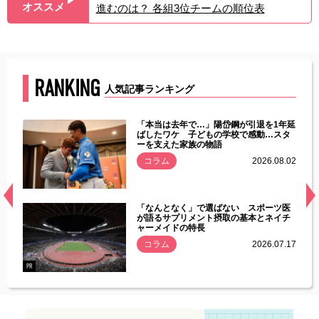
▶︎
オススメ
進むのは？ 各組3位チームの順位表
RANKING
人気記事ランキング
じた違
「本当は去年で…」陽岱鋼が引退を1年延
す」永
ばしたワケ 子どもの学校で感動…スタ
ーを支えた家族の物語
.08.01
コラム
2026.08.02
経異常
「なんとなく」で選ばない スポーツ医
づいた
が語るサプリメント摂取の基本とネイチ
ャーメイドの特長
コラム
2026.07.17
.07.21
PR