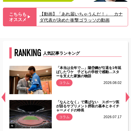
【動画】「あれ届いちゃうんだ！」 カナ
こちらも
▶︎
オススメ
ダ代表が決めた衝撃ゴラッソの動画
RANKING
人気記事ランキング
じた違
「本当は去年で…」陽岱鋼が引退を1年延
す」永
ばしたワケ 子どもの学校で感動…スタ
ーを支えた家族の物語
.08.01
コラム
2026.08.02
経異常
「なんとなく」で選ばない スポーツ医
づいた
が語るサプリメント摂取の基本とネイチ
ャーメイドの特長
コラム
2026.07.17
.07.21
PR