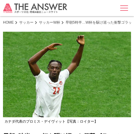
MENU
HOME
サッカー
サッカーW杯
早朝5時半…W杯を駆け巡った衝撃ゴラッ
カナダ代表のプロミス・デイヴィット【写真：ロイター】