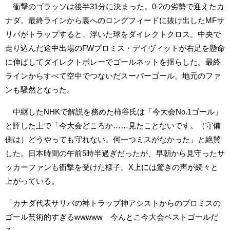
衝撃のゴラッソは後半31分に決まった。0-2の劣勢で迎えたカ
ナダ。最終ラインから裏へのロングフィードに抜け出したMFサ
リバがトラップすると、浮いた球をダイレクトクロス。中央で
走り込んだ途中出場のFWプロミス・デイヴィットが右足を懸命
に伸ばしてダイレクトボレーでゴールネットを揺らした。最終
ラインからすべて空中でつないだスーパーゴール。地元のファ
ンも騒然となった。
中継したNHKで解説を務めた柿谷氏は「今大会No.1ゴール」
と評した上で「今大会どころか……見たことないです。（守備
側は）どうやっても守れない。何一つミスがなかった」と絶賛
した。日本時間の午前5時半過ぎだったが、早朝から見守ったサ
ッカーファンも衝撃を受けた様子。X上には驚きの声が続々と
上がっている。
「カナダ代表サリバの神トラップ神アシストからのプロミスの
ゴール芸術的すぎるwwwww 今んとこ今大会ベストゴールだ