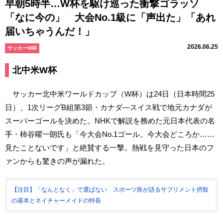
早朝5時半…W杯を駆け巡った衝撃ゴラッソ
「なに今の」 大会No.1級に「声出た」「あれ
届いちゃうんだ！」
2026.06.25
サッカーW杯
北中米W杯
サッカー北中米ワールドカップ（W杯）は24日（日本時間25
日）、1次リーグB組第3節・カナダ―スイス戦で地元カナダが
スーパーゴールを決めた。NHKで解説を務めた元日本代表の名
手・柿谷曜一朗氏も「今大会No.1ゴール。今大会どころか……
見たことないです」と絶賛する一撃。熱戦を見守った日本のフ
ァンからも驚きの声が漏れた。
【注目】「なんとなく」で選ばない スポーツ医が語るサプリメント摂取
の基本とネイチャーメイドの特長