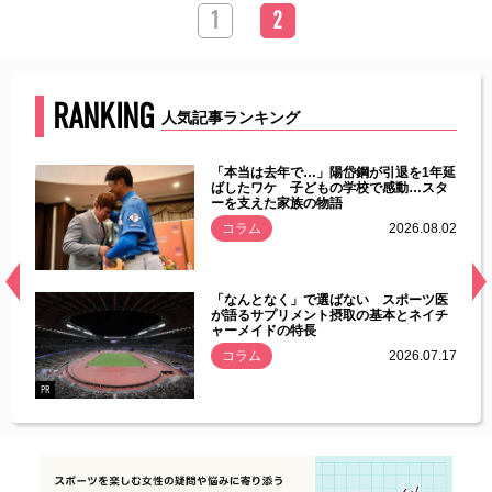
1
2
RANKING
人気記事ランキング
じた違
「本当は去年で…」陽岱鋼が引退を1年延
す」永
ばしたワケ 子どもの学校で感動…スタ
ーを支えた家族の物語
.08.01
コラム
2026.08.02
経異常
「なんとなく」で選ばない スポーツ医
づいた
が語るサプリメント摂取の基本とネイチ
ャーメイドの特長
コラム
2026.07.17
.07.21
PR