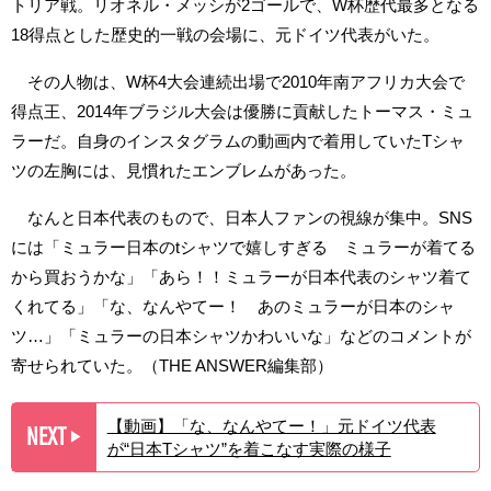
トリア戦。リオネル・メッシが2ゴールで、W杯歴代最多となる
18得点とした歴史的一戦の会場に、元ドイツ代表がいた。
その人物は、W杯4大会連続出場で2010年南アフリカ大会で
得点王、2014年ブラジル大会は優勝に貢献したトーマス・ミュ
ラーだ。自身のインスタグラムの動画内で着用していたTシャ
ツの左胸には、見慣れたエンブレムがあった。
なんと日本代表のもので、日本人ファンの視線が集中。SNS
には「ミュラー日本のtシャツで嬉しすぎる ミュラーが着てる
から買おうかな」「あら！！ミュラーが日本代表のシャツ着て
くれてる」「な、なんやてー！ あのミュラーが日本のシャ
ツ…」「ミュラーの日本シャツかわいいな」などのコメントが
寄せられていた。（THE ANSWER編集部）
【動画】「な、なんやてー！」元ドイツ代表
NEXT
▶︎
が“日本Tシャツ”を着こなす実際の様子