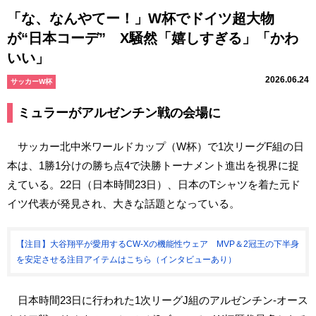
「な、なんやてー！」W杯でドイツ超大物
が“日本コーデ” X騒然「嬉しすぎる」「かわ
いい」
2026.06.24
サッカーW杯
ミュラーがアルゼンチン戦の会場に
サッカー北中米ワールドカップ（W杯）で1次リーグF組の日
本は、1勝1分けの勝ち点4で決勝トーナメント進出を視界に捉
えている。22日（日本時間23日）、日本のTシャツを着た元ド
イツ代表が発見され、大きな話題となっている。
【注目】大谷翔平が愛用するCW-Xの機能性ウェア MVP＆2冠王の下半身
を安定させる注目アイテムはこちら（インタビューあり）
日本時間23日に行われた1次リーグJ組のアルゼンチン-オース