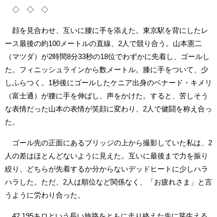
◇ ◇ ◇
顔を見合わせ、互いに腰に手を添えた。東京駅を背にしたレ
ース最後の約100メートルの直線、2人で競り合う。山本憲二
（マツダ）が2時間8分33秒の18位でわずかに先着し、ゴールし
た。フィニッシュラインから数メートル。膝に手をついて、少
しふらつく。1秒後にゴールしたケニア出身のベナード・キメリ
（富士通）が腰に手を伸ばし、声をかけた。すると、苦しそう
な表情だった山本の表情が笑顔に変わり、2人で健闘を称え合っ
た。
ゴール先の正面にあるブリッジの上から撮影していた私は、2
人の差はほとんどないように見えた。互いに最後まで力を振り
絞り、どちらが先着するか分からないデッドヒートに少しハラ
ハラした。ただ、2人は順位など関係なく、「お疲れさま」と言
うように労わり合った。
42.195キロという長い旅路をともに走り終えた先に芽生える