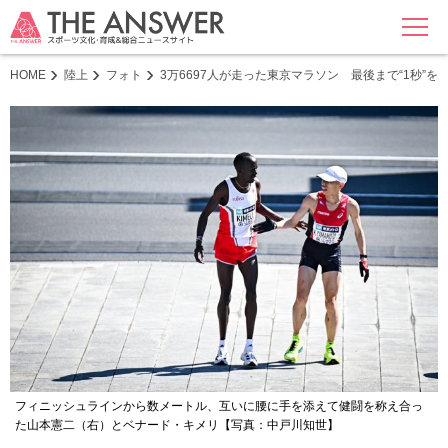
MENU
HOME
陸上
フォト
3万6697人が走った東京マラソン 最後まで“1秒”
フィニッシュラインから数メートル、互いに腰に手を添えて健闘を称え合っ
た山本憲二（右）とベナード・キメリ【写真：中戸川知世】