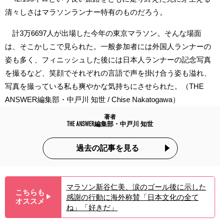
清々しさはマラソンランナー特有のものだろう。
計3万6697人が出場した今年の東京マラソン。そんな場面
は、そこかしこで見られた。一般参加者には外国人ランナーの
姿も多く、フィニッシュした後には日本人ランナーの記念写真
を撮るなど、笑顔でそれぞれの言語で声を掛け合う姿も溢れ、
写真を撮っている私も爽やかな気持ちにさせられた。（THE
ANSWER編集部・中戸川 知世 / Chise Nakatogawa）
著者
THE ANSWER編集部・中戸川 知世
過去の記事を見る
マラソン新谷仁美、涙のゴール後に示した
こちらも
感謝の行動に海外称賛「日本文化の全て
▶︎
オススメ
ね」「好きだ」