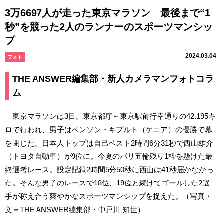
3万6697人が走った東京マラソン 最後まで“1
秒”を競った2人のランナーのスポーツマンシッ
プ
2024.03.04
フォト
THE ANSWER編集部・新人カメラマンフォトコラ
ム
東京マラソンは3日、東京都庁～東京駅前行幸通りの42.195キ
ロで行われ、男子はベンソン・キプルト（ケニア）の優勝で幕
を閉じた。日本人トップは自己ベスト2時間6分31秒で西山雄介
（トヨタ自動車）が9位に。今夏のパリ五輪残り1枠を懸けた最
終選考レース。設定記録2時間5分50秒に西山は41秒届かなかっ
た。そんな男子のレースで18位、19位と続けてゴールした2選
手が称え合う爽やかなスポーツマンシップを捉えた。（写真・
文＝THE ANSWER編集部・中戸川 知世）