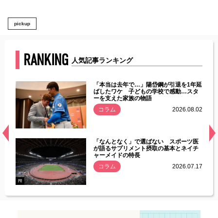
pickup
RANKING
人気記事ランキング
じた違
「本当は去年で…」陽岱鋼が引退を1年延
す」永
ばしたワケ 子どもの学校で感動…スタ
ーを支えた家族の物語
.08.01
コラム
2026.08.02
経異常
「なんとなく」で選ばない スポーツ医
づいた
が語るサプリメント摂取の基本とネイチ
ャーメイドの特長
コラム
2026.07.17
.07.21
PR