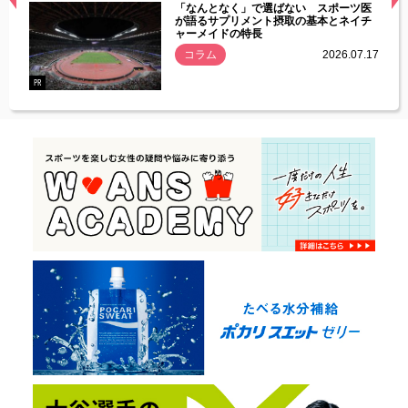
経異常
「なんとなく」で選ばない スポーツ医
づいた
が語るサプリメント摂取の基本とネイチ
ャーメイドの特長
コラム
2026.07.17
.07.21
PR