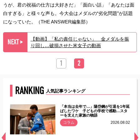
うが、君の祝福の仕方は大好きだ」「面白い話」「あなたは面
白すぎる」と様々な声も。今大会はメダルの“劣化問題”が話題
になっていた。（THE ANSWER編集部）
【動画】「私の責任じゃない」 金メダルを振
NEXT
▶︎
り回し…破損させた米女子の動画
1
2
RANKING
人気記事ランキング
じた違
「本当は去年で…」陽岱鋼が引退を1年延
す」永
ばしたワケ 子どもの学校で感動…スタ
ーを支えた家族の物語
.08.01
コラム
2026.08.02