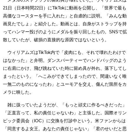
21日（日本時間22日）にTikTokに動画を公開し、「世界で最も
高価なコースターを手に入れた」と自虐的に説明。「みんな動
画見たでしょ」と紹介した。動画とは、自身がストラップを持
ってハンマー投げのようにメダルを振り回したもの。SNSで拡
散していたが、破損の直接的な原因ではないという。
ウィリアムズはTikTok内で「皮肉にも、それで壊れたわけで
はなかった」と弁明。ダンスパーティーでハンドバッグのよう
に右肩にかけ、飛び跳ねていた時に留め具が外れ、落下してし
まったという。「へこみができてしまったので、間違いなく唯
一無二のものになったわ」とユーモアを交え、傷んだ箇所をカ
メラに映した。
雑に扱っていたようだが、「もっと頑丈に作るべきだった」
「正直言って、私の責任じゃないわ」と主張した。国際オリン
ピック委員会（IOC）に交換を打診中という。米ファンからは
「同意するよ女王。あなたの責任じゃない」「君のせいだと思