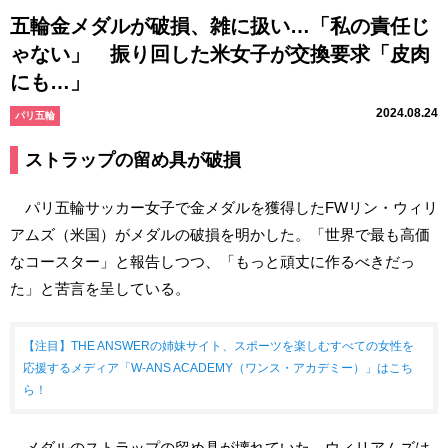
五輪金メダルが破損、雑に扱い…「私の責任じ
ゃない」 振り回した米女子が交換要求「皮肉
にも…」
2024.08.24
パリ五輪
ストラップの留め具が破損
パリ五輪サッカー女子で金メダルを獲得したFWリン・ウィリ
アムズ（米国）がメダルの破損を明かした。「世界で最も高価
なコースター」と報告しつつ、「もっと頑丈に作るべきだっ
た」と苦言を呈している。
【注目】THE ANSWERの姉妹サイト、スポーツを楽しむすべての女性を
応援するメディア「W-ANS ACADEMY（ワンス・アカデミー）」はこち
ら！
メダルのストラップの留め具が壊れていた。ウィリアムズは