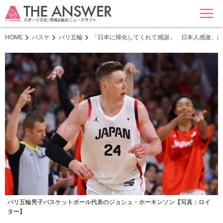
MENU
HOME
バスケ
パリ五輪
「日本に帰化してくれて感謝」 日本人感激、両
パリ五輪男子バスケットボール代表のジョシュ・ホーキンソン【写真：ロイ
ター】