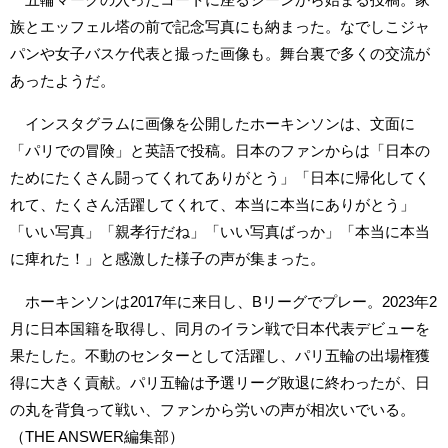
族とエッフェル塔の前で記念写真にも納まった。なでしこジャ
パンや女子バスケ代表と撮った画像も。舞台裏で多くの交流が
あったようだ。
インスタグラムに画像を公開したホーキンソンは、文面に
「パリでの冒険」と英語で投稿。日本のファンからは「日本の
ためにたくさん闘ってくれてありがとう」「日本に帰化してく
れて、たくさん活躍してくれて、本当に本当にありがとう」
「いい写真」「親孝行だね」「いい写真ばっか」「本当に本当
に痺れた！」と感激した様子の声が集まった。
ホーキンソンは2017年に来日し、Bリーグでプレー。2023年2
月に日本国籍を取得し、同月のイラン戦で日本代表デビューを
果たした。不動のセンターとして活躍し、パリ五輪の出場権獲
得に大きく貢献。パリ五輪は予選リーグ敗退に終わったが、日
の丸を背負って戦い、ファンから労いの声が相次いでいる。
（THE ANSWER編集部）