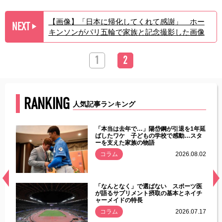
【画像】「日本に帰化してくれて感謝」 ホー
NEXT
▶︎
キンソンがパリ五輪で家族と記念撮影した画像
1
2
RANKING
人気記事ランキング
じた違
「本当は去年で…」陽岱鋼が引退を1年延
す」永
ばしたワケ 子どもの学校で感動…スタ
ーを支えた家族の物語
.08.01
コラム
2026.08.02
経異常
「なんとなく」で選ばない スポーツ医
づいた
が語るサプリメント摂取の基本とネイチ
ャーメイドの特長
コラム
2026.07.17
.07.21