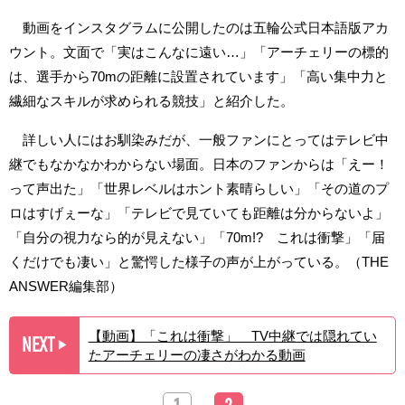
動画をインスタグラムに公開したのは五輪公式日本語版アカ
ウント。文面で「実はこんなに遠い…」「アーチェリーの標的
は、選手から70mの距離に設置されています」「高い集中力と
繊細なスキルが求められる競技」と紹介した。
詳しい人にはお馴染みだが、一般ファンにとってはテレビ中
継でもなかなかわからない場面。日本のファンからは「えー！
って声出た」「世界レベルはホント素晴らしい」「その道のプ
ロはすげぇーな」「テレビで見ていても距離は分からないよ」
「自分の視力なら的が見えない」「70m!? これは衝撃」「届
くだけでも凄い」と驚愕した様子の声が上がっている。（THE
ANSWER編集部）
【動画】「これは衝撃」 TV中継では隠れてい
NEXT
▶︎
たアーチェリーの凄さがわかる動画