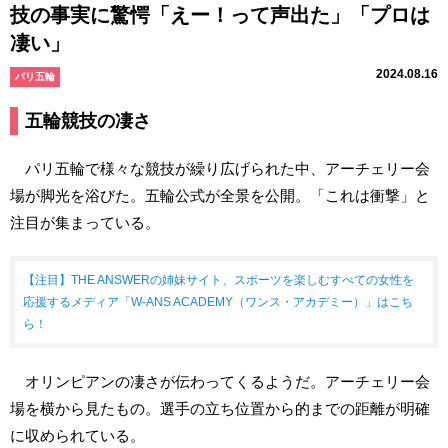
技の事実に驚愕「えー！って声出た」「プロは
凄い」
2024.08.16
パリ五輪
五輪競技の凄さ
パリ五輪で様々な競技が繰り広げられた中、アーチェリー会
場が脚光を浴びた。五輪公式が全景を公開。「これは衝撃」と
注目が集まっている。
【注目】THE ANSWERの姉妹サイト、スポーツを楽しむすべての女性を
応援するメディア「W-ANS ACADEMY（ワンス・アカデミー）」はこち
ら！
オリンピアンの凄さが伝わってくるようだ。アーチェリー会
場を横から見たもの。選手の立ち位置から的までの距離が明確
に収められている。