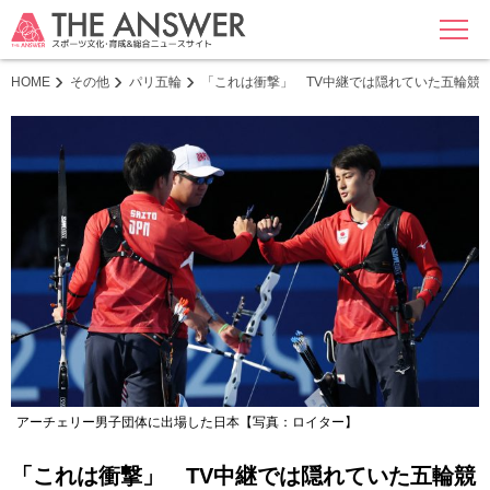
MENU
HOME
その他
パリ五輪
「これは衝撃」 TV中継では隠れていた五輪競
アーチェリー男子団体に出場した日本【写真：ロイター】
「これは衝撃」 TV中継では隠れていた五輪競