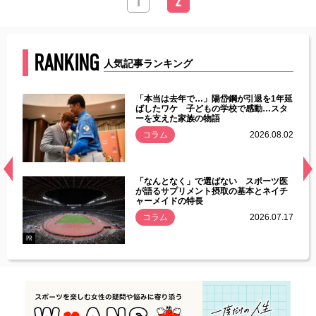
1
2
RANKING
人気記事ランキング
じた違
「本当は去年で…」陽岱鋼が引退を1年延
す」永
ばしたワケ 子どもの学校で感動…スタ
ーを支えた家族の物語
.08.01
コラム
2026.08.02
経異常
「なんとなく」で選ばない スポーツ医
づいた
が語るサプリメント摂取の基本とネイチ
ャーメイドの特長
コラム
2026.07.17
.07.21
PR